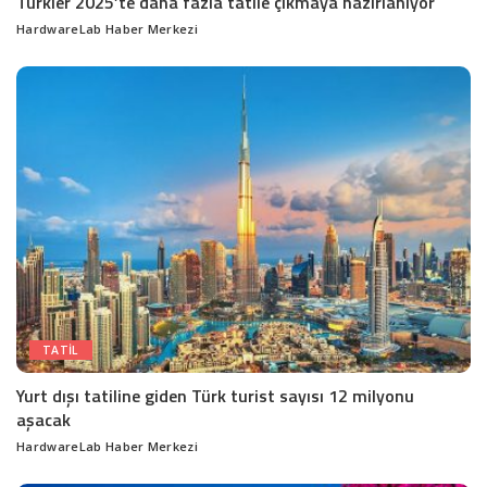
Türkler 2025’te daha fazla tatile çıkmaya hazırlanıyor
HardwareLab Haber Merkezi
Posted
by
TATIL
Yurt dışı tatiline giden Türk turist sayısı 12 milyonu
aşacak
HardwareLab Haber Merkezi
Posted
by