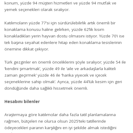
konum, yüzde 94 müşteri hizmetleri ve yüzde 94 mutfak ve
yemek seçenekleri olarak sıralıyor.
Katılımcıların yüzde 77’si için sürdürülebilirlik artık önemli bir
konaklama konusu haline gelirken, yüzde 62’lik kısım
konakladıkları yerin hayvan dostu olmasını istiyor. Yüzde 70’i ise
tek başına seyahat edenlere hitap eden konaklama tesislerinin
önemine dikkat çekiyor.
Türk gezginler en önemli önceliklerini şöyle sıralıyor; yüzde 54 ile
‘kendini şımartmak’, yüzde 49 ile ‘aile ve arkadaşlarla kaliteli
zaman geçirmek’ yüzde 46 ile ‘harika yiyecek ve içecek
seçeneklerine sahip olmak’. Ayrıca, yüzde 44’lük kesim için geri
döndüğünde daha sağlıklı hissetmek önemli.
Hesabını bilenler
Araştırmaya göre katılımcılar daha fazla tatil planlamalarına
rağmen, bütçeleri ne olursa olsun 2025’teki tatillerinde
ödeyecekleri paranın karşılığını en iyi şekilde almak istediğini