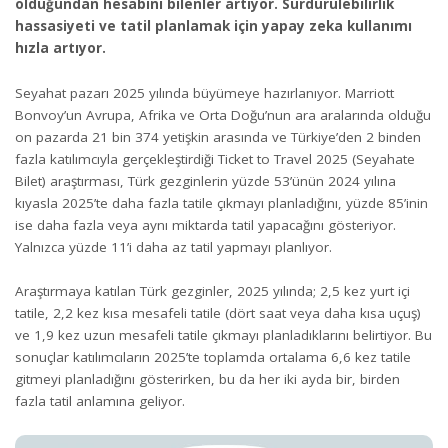
olduğundan hesabını bilenler artıyor. Sürdürülebilirlik
hassasiyeti ve tatil planlamak için yapay zeka kullanımı
hızla artıyor.
Seyahat pazarı 2025 yılında büyümeye hazırlanıyor. Marriott
Bonvoy’un Avrupa, Afrika ve Orta Doğu’nun ara aralarında olduğu
on pazarda 21 bin 374 yetişkin arasında ve Türkiye’den 2 binden
fazla katılımcıyla gerçekleştirdiği
Ticket to Travel 2025
(Seyahate
Bilet) araştırması, Türk gezginlerin yüzde 53’ünün 2024 yılına
kıyasla 2025’te daha fazla tatile çıkmayı planladığını, yüzde 85’inin
ise daha fazla veya aynı miktarda tatil yapacağını gösteriyor.
Yalnızca yüzde 11’i daha az tatil yapmayı planlıyor.
Araştırmaya katılan Türk gezginler, 2025 yılında; 2,5 kez yurt içi
tatile, 2,2 kez kısa mesafeli tatile (dört saat veya daha kısa uçuş)
ve 1,9 kez uzun mesafeli tatile çıkmayı planladıklarını belirtiyor. Bu
sonuçlar katılımcıların 2025’te toplamda ortalama 6,6 kez tatile
gitmeyi planladığını gösterirken, bu da her iki ayda bir, birden
fazla tatil anlamına geliyor.