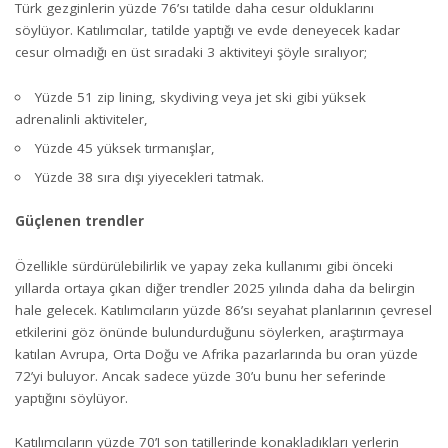
Türk gezginlerin yüzde 76’sı tatilde daha cesur olduklarını
söylüyor. Katılımcılar, tatilde yaptığı ve evde deneyecek kadar
cesur olmadığı en üst sıradaki 3 aktiviteyi şöyle sıralıyor;
Yüzde 51 zip lining, skydiving veya jet ski gibi yüksek
adrenalinli aktiviteler,
Yüzde 45 yüksek tırmanışlar,
Yüzde 38 sıra dışı yiyecekleri tatmak.
Güçlenen trendler
Özellikle sürdürülebilirlik ve yapay zeka kullanımı gibi önceki
yıllarda ortaya çıkan diğer trendler 2025 yılında daha da belirgin
hale gelecek. Katılımcıların yüzde 86’sı seyahat planlarının çevresel
etkilerini göz önünde bulundurduğunu söylerken, araştırmaya
katılan Avrupa, Orta Doğu ve Afrika pazarlarında bu oran yüzde
72’yi buluyor. Ancak sadece yüzde 30’u bunu her seferinde
yaptığını söylüyor.
Katılımcıların yüzde 70’I son tatillerinde konakladıkları yerlerin