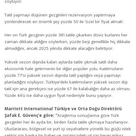
söylüyor.
Tatil yapmayı düşünen gezginleri rezervasyon yaptırmaya
yönlendirecek en önemli şey yüzde 50 ile ‘özel bir fiyat almak’.
Her on Türk gezginin yüzde 38’i tatile çıkarken döviz kurlarını her
zaman dikkate aldığını söylerken, yüzde beşi genellikle hiç dikkate
almadığını, ancak 2025 yılında dikkate alacağını belirtiyor.
Yüksek sezon dışında kalan aylarda tatile çıkmak tatili daha
ekonomik hale getirmenin bir diğer popüler yolu. Katılımcıların
yüzde 77’si yüksek sezon dışında tatil yaptığını veya yapmayı
planladığını söylüyor. Türkiye’deki katılımcıların yüksek sezon dışı
tatil için ana gerekçesi ise yüzde 67 ile kalabalığın daha az olması.
Yüzde 44’ü ise daha uygun fiyat nedeniyle bunu yapıyor.
Marriott International Türkiye ve Orta Doğu Direktörü
Şafak E. Güvenç
’e göre: “
Araştırma sonuçlarına göre
Türk
gezginler her iki ayda bir, birden fazla tatile çıkmaya hazırlanıyor.
Uluslararası, bölgesel ve yurt içi seyahatlere yönelik bu güçlü istek
sektör için harika bir haber ve önümüzdeki yıl için heyecanlıyız.