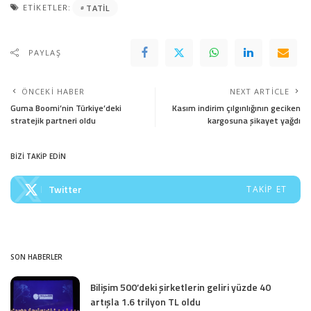
ETIKETLER:
TATIL
PAYLAŞ
ÖNCEKI HABER
NEXT ARTICLE
Guma Boomi’nin Türkiye’deki
Kasım indirim çılgınlığının geciken
stratejik partneri oldu
kargosuna şikayet yağdı
BİZİ TAKİP EDİN
Twitter
TAKIP ET
SON HABERLER
Bilişim 500’deki şirketlerin geliri yüzde 40
artışla 1.6 trilyon TL oldu