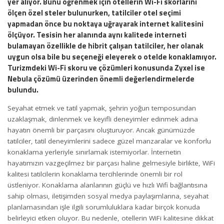
yer alıyor. Bunu öğrenmek için otellerin Wi-Fi skorlarını
ölçen özel steler bulunurken, tatilciler otel seçimi
yapmadan önce bu noktaya uğrayarak internet kalitesini
ölçüyor. Tesisin her alanında aynı kalitede interneti
bulamayan özellikle de hibrit çalışan tatilciler, her olanak
uygun olsa bile bu seçeneği eleyerek o otelde konaklamıyor.
Turizmdeki Wi-Fi skoru ve çözümleri konusunda Zyxel ise
Nebula çözümü üzerinden önemli değerlendirmelerde
bulundu.
Seyahat etmek ve tatil yapmak, şehrin yoğun temposundan
uzaklaşmak, dinlenmek ve keyifli deneyimler edinmek adına
hayatın önemli bir parçasını oluşturuyor. Ancak günümüzde
tatilciler, tatil deneyimlerini sadece güzel manzaralar ve konforlu
konaklama yerleriyle sınırlamak istemiyorlar. İnternetin
hayatımızın vazgeçilmez bir parçası haline gelmesiyle birlikte, WiFi
kalitesi tatilcilerin konaklama tercihlerinde önemli bir rol
üstleniyor. Konaklama alanlarının güçlü ve hızlı Wifi bağlantısına
sahip olması, iletişimden sosyal medya paylaşımlarına, seyahat
planlamasından işle ilgili sorumluluklara kadar birçok konuda
belirleyici etken oluyor. Bu nedenle, otellerin WiFi kalitesine dikkat