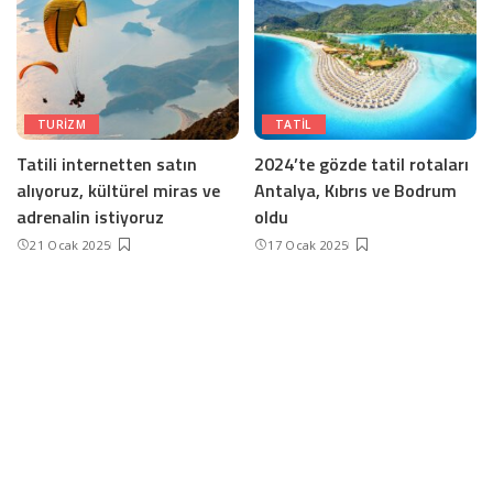
TURIZM
TATIL
Tatili internetten satın
2024’te gözde tatil rotaları
alıyoruz, kültürel miras ve
Antalya, Kıbrıs ve Bodrum
adrenalin istiyoruz
oldu
21 Ocak 2025
17 Ocak 2025
Devamını yükle
İletişim ve Künye