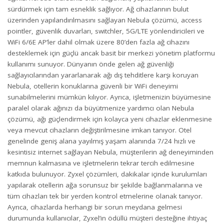
sürdürmek için tam esneklik sağlıyor. Ağ cihazlarının bulut
üzerinden yapılandırılmasını sağlayan Nebula çözümü, access
pointler, güvenlik duvarları, switchler, 5G/LTE yönlendiricileri ve
WiFi 6/6E AP’ler dahil olmak üzere 80’den fazla ağ cihazını
desteklemek için güçlü ancak basit bir merkezi yönetim platformu
kullanımı sunuyor. Dünyanın önde gelen ağ güvenliği
sağlayıcılarından yararlanarak ağı dış tehditlere karşı koruyan
Nebula, otellerin konuklarına güvenli bir WiFi deneyimi
sunabilmelerini mümkün kılıyor. Ayrıca, işletmenizin büyümesine
paralel olarak ağınızı da büyütmenize yardımcı olan Nebula
çözümü, ağı güçlendirmek için kolayca yeni cihazlar eklenmesine
veya mevcut cihazların değiştirilmesine imkan tanıyor. Otel
genelinde geniş alana yayılmış yaşam alanında 7/24 hızlı ve
kesintisiz internet sağlayan Nebula, müşterilerin ağ deneyiminden
memnun kalmasına ve işletmelerin tekrar tercih edilmesine
katkıda bulunuyor. Zyxel çözümleri, dakikalar içinde kurulumları
yapılarak otellerin ağa sorunsuz bir şekilde bağlanmalarına ve
tüm cihazları tek bir yerden kontrol etmelerine olanak tanıyor.
Ayrıca, cihazlarda herhangi bir sorun meydana gelmesi
durumunda kullanıcılar, Zyxel’in ödüllü müşteri desteğine ihtiyaç