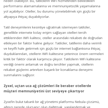
neden olabiliyor. Bu, tatilcilerin WiFi hizmetinden bekledikleri
performansı alamamalarına ve memnuniyetsizlik yaşamalarına
yol açabiliyor. Oteller, bu durumu yönetebilmek için güçlü bir
altyapıya ihtiyaç duyabiliyorlar.
Tatil deneyimlerini kesintiye uğratmak istemeyen tatilciler,
genellikle internete kolay erişim sağlayan otelleri tercih
ettiklerinden WiFi kalitesi, oteller arasındaki rekabeti de doğrudan
etkileyen bir faktör haline geliyor. Tatilciler, tatillerini daha verimli
ve keyifli hale getirmek için güçlü bir internet bağlantısına ihtiyaç
duyduklarından, otellerin WiFi kalitesine yeterince önem vermeleri
kritik bir faktör olarak karşımıza çıkıyor. Tatilcilerin WiFi kalitesine
verdiği önemi anlamak ve doğru tercihler yapmak, otellerin
rekabet güçlerini artırırken başarılı bir konaklama deneyimi
sunmalarını sağlıyor.
Zyxel, uçtan uca ağ çözümleri ile beraber otellerde
müşteri memnuniyetini üst seviyeye çıkartıyor
Zyxel’in bulut tabanlı bir ağ yönetimi platformu Nebula çözümü,
ağınızı nerede olursanız olun dağıtmak, yapılandırmak ve