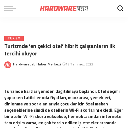
TURIZM
Turizmde ‘en çekici otel’ hibrit çalışanların ilk
tercihi oluyor
HardwareLab Haber Merkezi
18 Temmuz 2023
Posted
by
Turizmde kartlar yeniden dağıtılmaya başlandı. Otel seçimi
yaparken tatilciler oda fiyatları, manzarası, yemekleri,
dinlenme ve spor alanlarıyla çocuklar için özel mekan
seçeneklerine şimdi de otellerin Wi-Fi skorlarını ekledi. Eğer
bir otelin Wi-Fi skoru yüksekse, her noktasından internete
tam erişim varsa, en çok tercih edilen işletmeler arasında