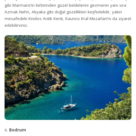
gibi Marmaris’in birbirinden güzel beldelerini gezmenin yanı sıra
Azmak Nehri, Akyaka gibi doğal güzellikleri keşfedebilir, yakın
mesafedeki Knidos Antik Kenti, Kaunos Kral Mezarları’nı da ziyaret
edebilirsiniz.
Bodrum