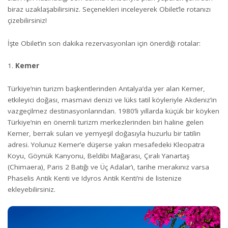
biraz uzaklaşabilirsiniz. Seçenekleri inceleyerek Obilet’le rotanızı
çizebilirsiniz!
İşte Obilet’in son dakika rezervasyonları için önerdiği rotalar:
Kemer
Türkiye’nin turizm başkentlerinden Antalya’da yer alan Kemer,
etkileyici doğası, masmavi denizi ve lüks tatil köyleriyle Akdeniz’in
vazgeçilmez destinasyonlarından. 1980’li yıllarda küçük bir köyken
Türkiye’nin en önemli turizm merkezlerinden biri haline gelen
Kemer, berrak suları ve yemyeşil doğasıyla huzurlu bir tatilin
adresi. Yolunuz Kemer’e düşerse yakın mesafedeki Kleopatra
Koyu, Göynük Kanyonu, Beldibi Mağarası, Çıralı Yanartaş
(Chimaera), Paris 2 Batığı ve Üç Adalar’ı, tarihe merakınız varsa
Phaselis Antik Kenti ve Idyros Antik Kenti’ni de listenize
ekleyebilirsiniz.