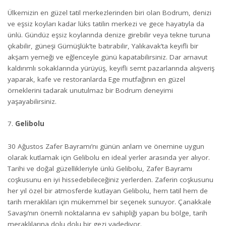
Ülkemizin en güzel tatil merkezlerinden biri olan Bodrum, denizi
ve eşsiz koyları kadar lüks tatilin merkezi ve gece hayatıyla da
ünlü. Gündüz eşsiz koylarında denize girebilir veya tekne turuna
çıkabilir, güneşi Gümüşlük’te batırabilir, Yalıkavak’ta keyifli bir
akşam yemeği ve eğlenceyle günü kapatabilirsiniz. Dar arnavut
kaldırımlı sokaklarında yürüyüş, keyifli semt pazarlarında alışveriş
yaparak, kafe ve restoranlarda Ege mutfağının en güzel
örneklerini tadarak unutulmaz bir Bodrum deneyimi
yaşayabilirsiniz.
Gelibolu
30 Ağustos Zafer Bayramı’nı günün anlam ve önemine uygun
olarak kutlamak için Gelibolu en ideal yerler arasında yer alıyor.
Tarihi ve doğal güzellikleriyle ünlü Gelibolu, Zafer Bayramı
coşkusunu en iyi hissedebileceğiniz yerlerden. Zaferin coşkusunu
her yıl özel bir atmosferde kutlayan Gelibolu, hem tatil hem de
tarih meraklıları için mükemmel bir seçenek sunuyor. Çanakkale
Savaşı’nın önemli noktalarına ev sahipliği yapan bu bölge, tarih
meraklılarına dolu dolu bir gezi vadediyor.