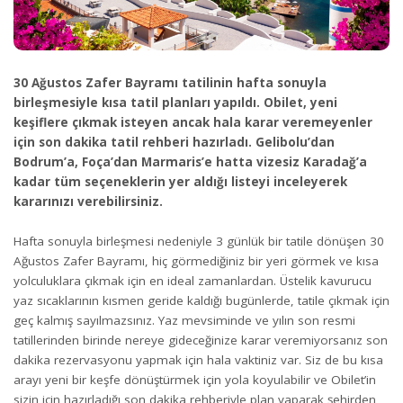
30 Ağustos Zafer Bayramı tatilinin hafta sonuyla
birleşmesiyle kısa tatil planları yapıldı. Obilet, yeni
keşiflere çıkmak isteyen ancak hala karar veremeyenler
için son dakika tatil rehberi hazırladı. Gelibolu’dan
Bodrum’a, Foça’dan Marmaris’e hatta vizesiz Karadağ’a
kadar tüm seçeneklerin yer aldığı listeyi inceleyerek
kararınızı verebilirsiniz.
Hafta sonuyla birleşmesi nedeniyle 3 günlük bir tatile dönüşen 30
Ağustos Zafer Bayramı, hiç görmediğiniz bir yeri görmek ve kısa
yolculuklara çıkmak için en ideal zamanlardan. Üstelik kavurucu
yaz sıcaklarının kısmen geride kaldığı bugünlerde, tatile çıkmak için
geç kalmış sayılmazsınız. Yaz mevsiminde ve yılın son resmi
tatillerinden birinde nereye gideceğinize karar veremiyorsanız son
dakika rezervasyonu yapmak için hala vaktiniz var. Siz de bu kısa
arayı yeni bir keşfe dönüştürmek için yola koyulabilir ve Obilet’in
sizin için hazırladığı son dakika rehberiyle plan yaparak şehirden