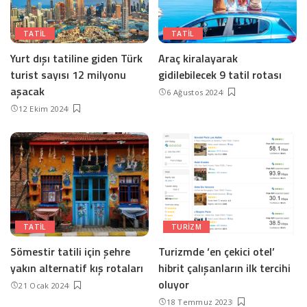
TATIL
TATIL
Yurt dışı tatiline giden Türk
Araç kiralayarak
turist sayısı 12 milyonu
gidilebilecek 9 tatil rotası
aşacak
6 Ağustos 2024
12 Ekim 2024
TATIL
TURIZM
Sömestir tatili için şehre
Turizmde ‘en çekici otel’
yakın alternatif kış rotaları
hibrit çalışanların ilk tercihi
oluyor
21 Ocak 2024
18 Temmuz 2023