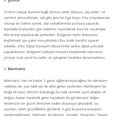
Şirince
İzmir’in Selçuk ilçesine bağlı Şirince; tarihi dokusu, taş evleri ve
samimi atmosferiyle, adı gibi şirin bir Ege köyü. Köy meydanında
oturup bir kahve içerek, dar sokaklarında yürüyüş yaparak,
tepedeki köylerden gün batımını seyrederek kısa bir seyahatte
bile enerji toplanacak yerlerden. Bölgenin tarihi dokusunu
keşfetmek için yakın mesafedeki Efes Antik Kenti’ni ziyaret
edebilir, Efes Dijital Deneyim Müzesi’nde tarihe dijital yolculuk
yapabilirsiniz. Bölgenin kültürel mirasını keşfetmek isterseniz
yöreye özel yerel lezzetler ve şarapları mutlaka denemelisiniz.
Marmaris
Marmaris, her ne kadar 3 güne sığdıramayacağınız bir deneyim
vadetse de, yaz tatili için ilk akla gelen yerlerden. Muhteşem bir
doğa ile eşsiz denizin buluştuğu bu tatil cenneti; eşsiz plajları ve
doğası kadar hareketli gece hayatıyla da görülmeye değer.
Akdeniz’in en güzel denizinin tadını doyasıya çıkarabilir; su
sporları, tarihi güzelliklere gezilerle 3 gün boyunca enerjinizi
yenileyebilirsiniz. Selimiye, Bozburun, İçmeler, Hisarönü, Turunç