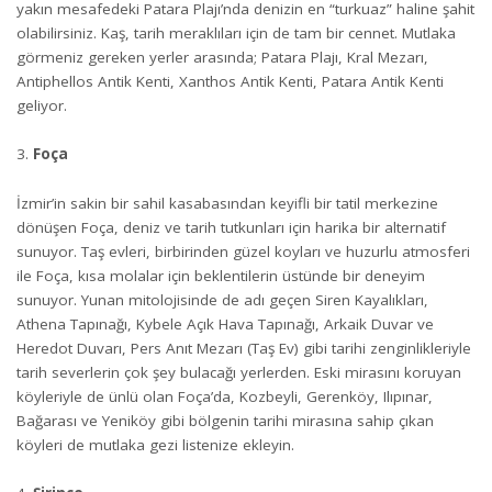
yakın mesafedeki Patara Plajı’nda denizin en “turkuaz” haline şahit
olabilirsiniz. Kaş, tarih meraklıları için de tam bir cennet. Mutlaka
görmeniz gereken yerler arasında; Patara Plajı, Kral Mezarı,
Antiphellos Antik Kenti, Xanthos Antik Kenti, Patara Antik Kenti
geliyor.
Foça
İzmir’in sakin bir sahil kasabasından keyifli bir tatil merkezine
dönüşen Foça, deniz ve tarih tutkunları için harika bir alternatif
sunuyor. Taş evleri, birbirinden güzel koyları ve huzurlu atmosferi
ile Foça, kısa molalar için beklentilerin üstünde bir deneyim
sunuyor. Yunan mitolojisinde de adı geçen Siren Kayalıkları,
Athena Tapınağı, Kybele Açık Hava Tapınağı, Arkaik Duvar ve
Heredot Duvarı, Pers Anıt Mezarı (Taş Ev) gibi tarihi zenginlikleriyle
tarih severlerin çok şey bulacağı yerlerden. Eski mirasını koruyan
köyleriyle de ünlü olan Foça’da, Kozbeyli, Gerenköy, Ilıpınar,
Bağarası ve Yeniköy gibi bölgenin tarihi mirasına sahip çıkan
köyleri de mutlaka gezi listenize ekleyin.