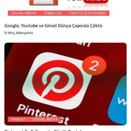
SOSYAL MEDYA
TEKNOLOJI
TÜKETICI ELEKTRONIĞI
Google, Youtube ve Gmail Dünya Çapında Çöktü
Erdinç Akkoyunlu
Posted
by
İHRACAT
SOSYAL MEDYA