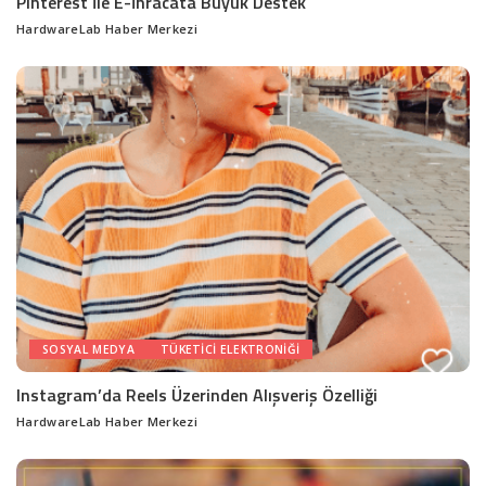
Pinterest İle E-İhracata Büyük Destek
HardwareLab Haber Merkezi
Posted
by
SOSYAL MEDYA
TÜKETICI ELEKTRONIĞI
Instagram’da Reels Üzerinden Alışveriş Özelliği
HardwareLab Haber Merkezi
Posted
by