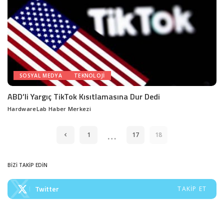
SOSYAL MEDYA
TEKNOLOJI
ABD’li Yargıç TikTok Kısıtlamasına Dur Dedi
HardwareLab Haber Merkezi
Posted
by
…
1
17
18
BİZİ TAKİP EDİN
Twitter
TAKIP ET