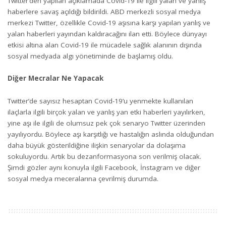
Twitter’den yapılan açıklamada Covid-19 ile ilgili yalan ve yanlış
haberlere savaş açıldığı bildirildi. ABD merkezli sosyal medya
merkezi Twitter, özellikle Covid-19 aşısına karşı yapılan yanlış ve
yalan haberleri yayından kaldıracağını ilan etti. Böylece dünyayı
etkisi altına alan Covid-19 ile mücadele sağlık alanının dışında
sosyal medyada algı yönetiminde de başlamış oldu.
Diğer Mecralar Ne Yapacak
Twitter’de sayısız hesaptan Covid-19’u yenmekte kullanılan
ilaçlarla ilgili birçok yalan ve yanlış yan etki haberleri yayılırken,
yine aşı ile ilgili de olumsuz pek çok senaryo Twitter üzerinden
yayılıyordu. Böylece aşı karşıtlığı ve hastalığın aslında olduğundan
daha büyük gösterildiğine ilişkin senaryolar da dolaşıma
sokuluyordu. Artık bu dezanformasyona son verilmiş olacak.
Şimdi gözler aynı konuyla ilgili Facebook, İnstagram ve diğer
sosyal medya meceralarına çevrilmiş durumda.