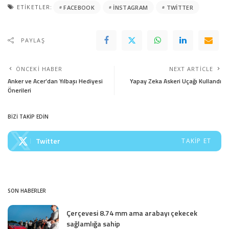
ETIKETLER:
FACEBOOK
INSTAGRAM
TWITTER
PAYLAŞ
ÖNCEKI HABER
NEXT ARTICLE
Anker ve Acer’dan Yılbaşı Hediyesi
Yapay Zeka Askeri Uçağı Kullandı
Önerileri
BİZİ TAKİP EDİN
Twitter
TAKIP ET
SON HABERLER
Çerçevesi 8.74 mm ama arabayı çekecek
sağlamlığa sahip