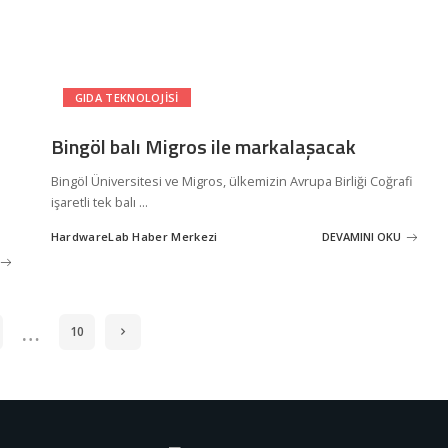
GIDA TEKNOLOJISI
Bingöl balı Migros ile markalaşacak
Bingöl Üniversitesi ve Migros, ülkemizin Avrupa Birliği Coğrafi
işaretli tek balı
...
HardwareLab Haber Merkezi
DEVAMINI OKU
Posted
by
…
10