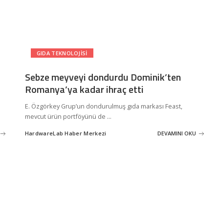
GIDA TEKNOLOJISI
Sebze meyveyi dondurdu Dominik’ten
Romanya’ya kadar ihraç etti
E. Özgörkey Grup’un dondurulmuş gıda markası Feast,
mevcut ürün portföyünü de
...
HardwareLab Haber Merkezi
DEVAMINI OKU
Posted
by