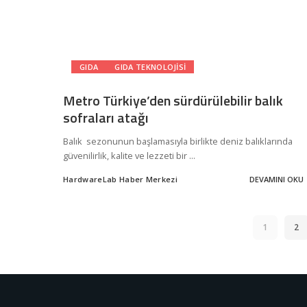
GIDA
GIDA TEKNOLOJISI
Metro Türkiye’den sürdürülebilir balık
sofraları atağı
Balık sezonunun başlamasıyla birlikte deniz balıklarında
güvenilirlik, kalite ve lezzeti bir
...
HardwareLab Haber Merkezi
DEVAMINI OKU
Posted
by
1
2