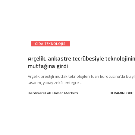
GIDA TEKNOLOJISI
Arçelik, ankastre tecrübesiyle teknolojini
mutfağına girdi
Arçelik prestijli mutfak teknolojileri fuarı Eurocucina’da bu yı
tasarım, yapay zekâ, entegre
...
HardwareLab Haber Merkezi
DEVAMINI OKU
Posted
by