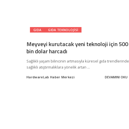
GIDA
GIDA TEKNOLOJISI
Meyveyi kurutacak yeni teknoloji için 500
bin dolar harcadı
Sağlıklı yaşam bilincinin artmasıyla küresel gıda trendlerinde
sağlıklı atıştırmalıklara yönelik artan
...
HardwareLab Haber Merkezi
DEVAMINI OKU
Posted
by