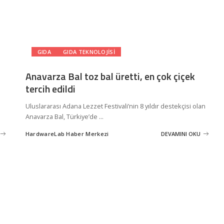
GIDA
GIDA TEKNOLOJISI
Anavarza Bal toz bal üretti, en çok çiçek
tercih edildi
Uluslararası Adana Lezzet Festivali’nin 8 yıldır destekçisi olan
Anavarza Bal, Türkiye’de
...
HardwareLab Haber Merkezi
DEVAMINI OKU
Posted
by