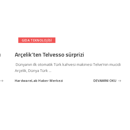
GIDA TEKNOLOJISI
ı
Arçelik’ten Telvesso sürprizi
Dünyanın ilk otomatik Türk kahvesi makinesi Telve’nin mucidi
Arçelik, Dünya Türk
...
HardwareLab Haber Merkezi
DEVAMINI OKU
Posted
by