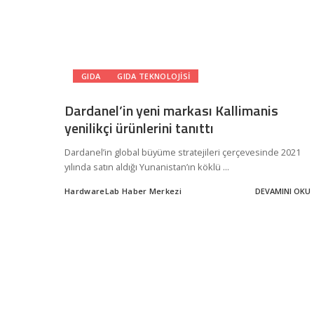
GIDA
GIDA TEKNOLOJISI
Dardanel’in yeni markası Kallimanis
yenilikçi ürünlerini tanıttı
Dardanel’in global büyüme stratejileri çerçevesinde 2021
yılında satın aldığı Yunanistan’ın köklü
...
HardwareLab Haber Merkezi
DEVAMINI OKU
Posted
by