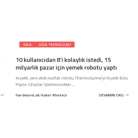
GIDA
GIDA TEKNOLOJISI
n
10 kullanıcıdan 8’i kolaylık istedi, 15
milyarlık pazar için yemek robotu yaptı
l
Arçelik, yeni akıllı mutfak robotu ThermoGurme’yi Arçelik Bolu
Pişirici Cihazlar İşletmesindeki
...
HardwareLab Haber Merkezi
DEVAMINI OKU
Posted
by