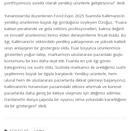
portföyümüzü sürekli olarak yenilikçi ürünlerle geliştiriyoruz” dedi.
Yunanistan’da düzenlenen Food Expo 2025 fuarında Kallimanis’in
yenilikçi ürünlerinin büyük ilgi gördüğünü söyleyen Özoğuz, “Fuara
katılan perakende ve gıda sektörü profesyonelleri, katma değerli
ve inovatif ürünlerimizi birinci elden deneyimleme fırsatı buldu. Bu
ilgi, Kallimanis’in sektördeki yenilikçi yaklaşımının ve yüksek kaliteli
ürün anlayışının bir göstergesi oldu. Fuar boyunca ürünlerimize
gösterilen yoğun talep, markamızın uluslararası pazardaki güçlü
konumunu bir kez daha teyit etti. Fuarda en çok ilgi gören
kategorimiz ise sushi oldu. Sushida markamız ile ürettiğimiz sushi
çeşitlerimiz büyük bir ilgiyle karşılandı. Yenilikçi ürünlerle, hem
ulusal hem de uluslararası pazarlarda dikkat çekmeyi başarıyoruz.
Kallimanis’in Yunanistan pazarındaki etkisini artırmak ve küresel
pazarlarda daha geniş bir kitleye ulaşması için attığımız adımlar,
Dardanel’in dünya çapında bir oyuncu olma yolundaki kararlılığının
da bir göstergesi” dedi.
ETIKETLER: