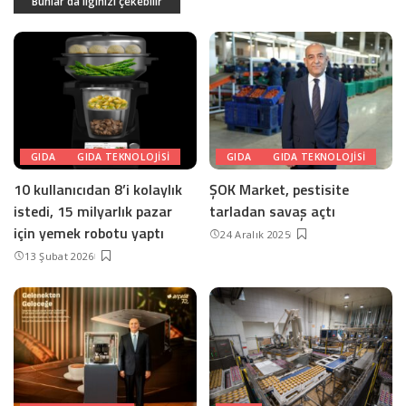
Bunlar da ilginizi çekebilir
GIDA
GIDA TEKNOLOJISI
GIDA
GIDA TEKNOLOJISI
10 kullanıcıdan 8’i kolaylık
ŞOK Market, pestisite
istedi, 15 milyarlık pazar
tarladan savaş açtı
için yemek robotu yaptı
24 Aralık 2025
13 Şubat 2026