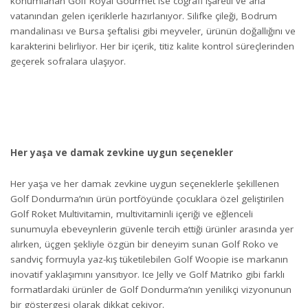
konumlanan Golf Royal Gourmet ise coğrafi işaretli ve ana
vatanından gelen içeriklerle hazırlanıyor. Silifke çileği, Bodrum
mandalinası ve Bursa şeftalisi gibi meyveler, ürünün doğallığını ve
karakterini belirliyor. Her bir içerik, titiz kalite kontrol süreçlerinden
geçerek sofralara ulaşıyor.
Her yaşa ve damak zevkine uygun seçenekler
Her yaşa ve her damak zevkine uygun seçeneklerle şekillenen
Golf Dondurma’nın ürün portföyünde çocuklara özel geliştirilen
Golf Roket Multivitamin, multivitaminli içeriği ve eğlenceli
sunumuyla ebeveynlerin güvenle tercih ettiği ürünler arasında yer
alırken, üçgen şekliyle özgün bir deneyim sunan Golf Roko ve
sandviç formuyla yaz-kış tüketilebilen Golf Woopie ise markanın
inovatif yaklaşımını yansıtıyor. Ice Jelly ve Golf Matriko gibi farklı
formatlardaki ürünler de Golf Dondurma’nın yenilikçi vizyonunun
bir göstergesi olarak dikkat çekiyor.