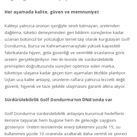
Her aşamada kalite, güven ve memnuniyet
Kaliteyi yalnızca ürünün içeriğiyle sınırlı tutmayan; üretimden
dağıtıma, tüketici deneyiminden geri bildirim süreçlerine kadar
uzanan bütüncül bir yolculuğun temel taşı olarak kurgulayan Golf
Dondurma, Bursa ve Kahramanmaraş’taki yüksek kapasiteli
fabrikalarda hijyen, gıda güvenliği ve verimlilik esaslarına göre
üretim gerçekleştiriliyor. Her iki tesiste de sürdürülebilirlik
prensipleri doğrultusunda süreçleri optimize eden marka,
tüketiciye ulaşana kadar geçen tüm aşamaları titizlikle planlıyor.
Uçtan uca kalite anlayışı, ürünlerin raflara yalnızca lezzetli değil;
güvenli, hijyenik ve taze şekilde ulaşmasını garanti altına alıyor.
Sürdürülebilirlik Golf Dondurma’nın DNA’sında var
Golf Dondurma sürdürülebilirlik anlayışını kurumsal hedeflerin
ilerisine taşıyarak hem bugüne hem de geleceğe saygısını
gösteriyor. Üretim tesislerinde enerji tüketimini yüzde 15, su
kullanımını yüzde 10 oranında azaltarak daha verimli ve çevreci