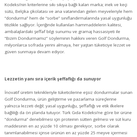
Kodeksi’nin kriterlerine sıkı sıkıya bağlı kalan marka; inek ve keçi
sütü, Belçika çikolatası ve ana vatanından gelen meyveleriyle hem
“dondurma” hem de “sorbe” sınıflandırmalarında yasal uygunluğu
titizlikle sağlıyor. İçeriğinde kullanılan hammaddelerin kalitesi,
ambalajlardaki şeffaf bilgi sunumu ve gramaj hassasiyeti ile
“Bizim Dondurmamız” söyleminin hakkını veren Golf Dondurma,
milyonlarca sofrada yerini almaya, her yaştan tüketiciye lezzet ve
güven sunmaya devam ediyor.
Lezzetin yanı sıra içerik şeffaflığı da sunuyor
İnovatif üretim teknikleriyle tüketicilerine eşsiz dondurmalar sunan
Golf Dondurma, ürün geliştirme ve pazarlama süreçlerine
yalnızca lezzeti değil; yasal uygunluğu, şeffaflığı ve etik ilkelere
bağlılığı da ön planda tutuyor. Türk Gıda Kodeksi’ne göre bir ürüne
“dondurma” denebilmesi için proteinin sütten gelmesi ve süt kuru
maddesinin en az yüzde 10 olması gerekiyor, sorbe olarak
tanımlanabilmesi içinse ürünün en az yüzde 25 meyve içermesi