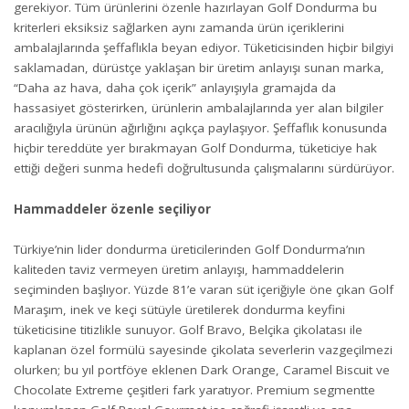
gerekiyor. Tüm ürünlerini özenle hazırlayan Golf Dondurma bu
kriterleri eksiksiz sağlarken aynı zamanda ürün içeriklerini
ambalajlarında şeffaflıkla beyan ediyor. Tüketicisinden hiçbir bilgiyi
saklamadan, dürüstçe yaklaşan bir üretim anlayışı sunan marka,
“Daha az hava, daha çok içerik” anlayışıyla gramajda da
hassasiyet gösterirken, ürünlerin ambalajlarında yer alan bilgiler
aracılığıyla ürünün ağırlığını açıkça paylaşıyor. Şeffaflık konusunda
hiçbir tereddüte yer bırakmayan Golf Dondurma, tüketiciye hak
ettiği değeri sunma hedefi doğrultusunda çalışmalarını sürdürüyor.
Hammaddeler özenle seçiliyor
Türkiye’nin lider dondurma üreticilerinden Golf Dondurma’nın
kaliteden taviz vermeyen üretim anlayışı, hammaddelerin
seçiminden başlıyor. Yüzde 81’e varan süt içeriğiyle öne çıkan Golf
Maraşım, inek ve keçi sütüyle üretilerek dondurma keyfini
tüketicisine titizlikle sunuyor. Golf Bravo, Belçika çikolatası ile
kaplanan özel formülü sayesinde çikolata severlerin vazgeçilmezi
olurken; bu yıl portföye eklenen Dark Orange, Caramel Biscuit ve
Chocolate Extreme çeşitleri fark yaratıyor. Premium segmentte