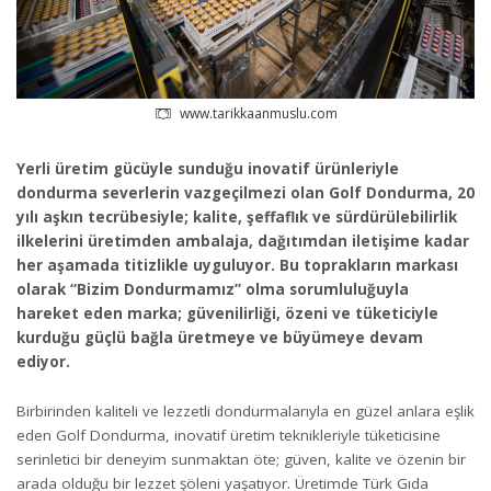
www.tarikkaanmuslu.com
Yerli üretim gücüyle sunduğu inovatif ürünleriyle
dondurma severlerin vazgeçilmezi olan Golf Dondurma, 20
yılı aşkın tecrübesiyle; kalite, şeffaflık ve sürdürülebilirlik
ilkelerini üretimden ambalaja, dağıtımdan iletişime kadar
her aşamada titizlikle uyguluyor. Bu toprakların markası
olarak “Bizim Dondurmamız” olma sorumluluğuyla
hareket eden marka; güvenilirliği, özeni ve tüketiciyle
kurduğu güçlü bağla üretmeye ve büyümeye devam
ediyor.
Birbirinden kaliteli ve lezzetli dondurmalarıyla en güzel anlara eşlik
eden Golf Dondurma, inovatif üretim teknikleriyle tüketicisine
serinletici bir deneyim sunmaktan öte; güven, kalite ve özenin bir
arada olduğu bir lezzet şöleni yaşatıyor. Üretimde Türk Gıda