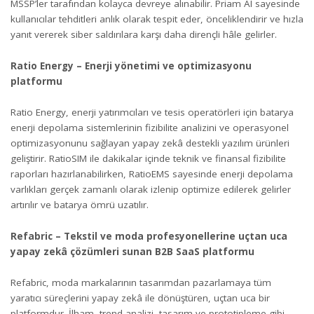
MSSP’ler tarafından kolayca devreye alınabilir. Priam AI sayesinde
kullanıcılar tehditleri anlık olarak tespit eder, önceliklendirir ve hızla
yanıt vererek siber saldırılara karşı daha dirençli hâle gelirler.
Ratio Energy – Enerji yönetimi ve optimizasyonu
platformu
Ratio Energy, enerji yatırımcıları ve tesis operatörleri için batarya
enerji depolama sistemlerinin fizibilite analizini ve operasyonel
optimizasyonunu sağlayan yapay zekâ destekli yazılım ürünleri
geliştirir. RatioSIM ile dakikalar içinde teknik ve finansal fizibilite
raporları hazırlanabilirken, RatioEMS sayesinde enerji depolama
varlıkları gerçek zamanlı olarak izlenip optimize edilerek gelirler
artırılır ve batarya ömrü uzatılır.
Refabric – Tekstil ve moda profesyonellerine uçtan uca
yapay zekâ çözümleri sunan B2B SaaS platformu
Refabric, moda markalarının tasarımdan pazarlamaya tüm
yaratıcı süreçlerini yapay zekâ ile dönüştüren, uçtan uca bir
platformdur. İlham, trend analizi, tasarım ve prototipleme gibi