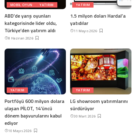
MOBIL OYUN
YATIRIM
YATIRIM
ABD’de yarış oyunları
1.5 milyon doları Hardal’a
kategorisinde lider oldu,
yatıdılar
Türkiye’den yatırım aldı
11 Mayıs 2026
8 Haziran 2026
YATIRIM
YATIRIM
Portföyü 600 milyon dolara
LG showroom yatırımlarını
ulaşan PİLOT, 14’üncü
sürdürüyor
dönem başvurularını kabul
30 Mart 2026
ediyor
10 Mayıs 2026