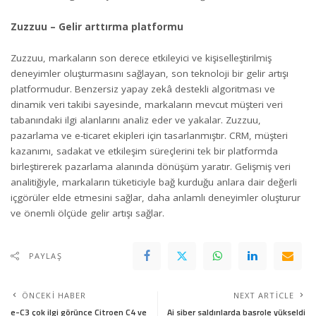
Zuzzuu – Gelir arttırma platformu
Zuzzuu, markaların son derece etkileyici ve kişiselleştirilmiş
deneyimler oluşturmasını sağlayan, son teknoloji bir gelir artışı
platformudur. Benzersiz yapay zekâ destekli algoritması ve
dinamik veri takibi sayesinde, markaların mevcut müşteri veri
tabanındaki ilgi alanlarını analiz eder ve yakalar. Zuzzuu,
pazarlama ve e-ticaret ekipleri için tasarlanmıştır. CRM, müşteri
kazanımı, sadakat ve etkileşim süreçlerini tek bir platformda
birleştirerek pazarlama alanında dönüşüm yaratır. Gelişmiş veri
analitiğiyle, markaların tüketiciyle bağ kurduğu anlara dair değerli
içgörüler elde etmesini sağlar, daha anlamlı deneyimler oluşturur
ve önemli ölçüde gelir artışı sağlar.
PAYLAŞ
ÖNCEKI HABER
NEXT ARTICLE
e-C3 çok ilgi görünce Citroen C4 ve
Ai siber saldırılarda başrole yükseldi