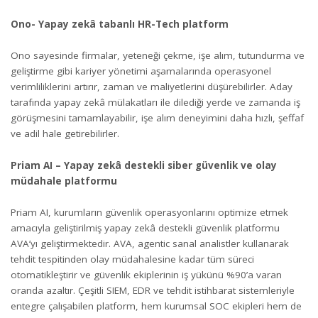
Ono- Yapay zekâ tabanlı HR-Tech platform
Ono sayesinde firmalar, yeteneği çekme, işe alım, tutundurma ve
geliştirme gibi kariyer yönetimi aşamalarında operasyonel
verimliliklerini artırır, zaman ve maliyetlerini düşürebilirler. Aday
tarafında yapay zekâ mülakatları ile dilediği yerde ve zamanda iş
görüşmesini tamamlayabilir, işe alım deneyimini daha hızlı, şeffaf
ve adil hale getirebilirler.
Priam AI – Yapay zekâ destekli siber güvenlik ve olay
müdahale platformu
Priam AI, kurumların güvenlik operasyonlarını optimize etmek
amacıyla geliştirilmiş yapay zekâ destekli güvenlik platformu
AVA’yı geliştirmektedir. AVA, agentic sanal analistler kullanarak
tehdit tespitinden olay müdahalesine kadar tüm süreci
otomatikleştirir ve güvenlik ekiplerinin iş yükünü %90’a varan
oranda azaltır. Çeşitli SIEM, EDR ve tehdit istihbarat sistemleriyle
entegre çalışabilen platform, hem kurumsal SOC ekipleri hem de