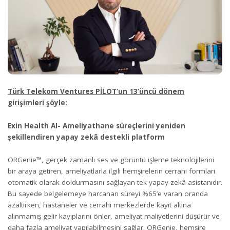
Türk Telekom Ventures PİLOT’un 13’üncü dönem
girişimleri şöyle:
Exin Health AI- Ameliyathane süreçlerini yeniden
şekillendiren yapay zekâ destekli platform
ORGenie™️, gerçek zamanlı ses ve görüntü işleme teknolojilerini
bir araya getiren, ameliyatlarla ilgili hemşirelerin cerrahi formları
otomatik olarak doldurmasını sağlayan tek yapay zekâ asistanıdır.
Bu sayede belgelemeye harcanan süreyi %65’e varan oranda
azaltırken, hastaneler ve cerrahi merkezlerde kayıt altına
alınmamış gelir kayıplarını önler, ameliyat maliyetlerini düşürür ve
daha fazla ameliyat yapılabilmesini sağlar. ORGenie, hemşire