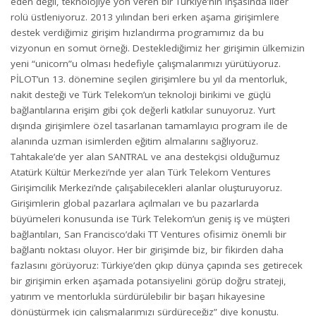
eden değil, teknolojiye yön veren bir Türkiye’nin inşasında lider
rolü üstleniyoruz. 2013 yılından beri erken aşama girişimlere
destek verdiğimiz girişim hızlandırma programımız da bu
vizyonun en somut örneği. Desteklediğimiz her girişimin ülkemizin
yeni “unicorn”u olması hedefiyle çalışmalarımızı yürütüyoruz.
PİLOT’un 13. dönemine seçilen girişimlere bu yıl da mentorluk,
nakit desteği ve Türk Telekom’un teknoloji birikimi ve güçlü
bağlantılarına erişim gibi çok değerli katkılar sunuyoruz. Yurt
dışında girişimlere özel tasarlanan tamamlayıcı program ile de
alanında uzman isimlerden eğitim almalarını sağlıyoruz.
Tahtakale’de yer alan SANTRAL ve ana destekçisi olduğumuz
Atatürk Kültür Merkezi’nde yer alan Türk Telekom Ventures
Girişimcilik Merkezi’nde çalışabilecekleri alanlar oluşturuyoruz.
Girişimlerin global pazarlara açılmaları ve bu pazarlarda
büyümeleri konusunda ise Türk Telekom’un geniş iş ve müşteri
bağlantıları, San Francisco’daki TT Ventures ofisimiz önemli bir
bağlantı noktası oluyor. Her bir girişimde biz, bir fikirden daha
fazlasını görüyoruz: Türkiye’den çıkıp dünya çapında ses getirecek
bir girişimin erken aşamada potansiyelini görüp doğru strateji,
yatırım ve mentorlukla sürdürülebilir bir başarı hikayesine
dönüştürmek için çalışmalarımızı sürdüreceğiz” diye konuştu.