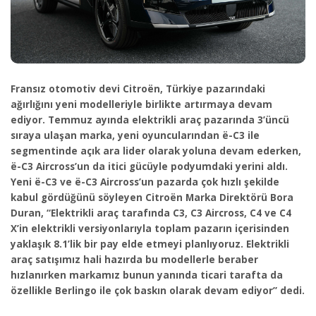
Fransız otomotiv devi Citroën, Türkiye pazarındaki
ağırlığını yeni modelleriyle birlikte artırmaya devam
ediyor. Temmuz ayında elektrikli araç pazarında 3’üncü
sıraya ulaşan marka, yeni oyuncularından
ë-C3 ile
segmentinde açık ara lider olarak yoluna devam ederken,
ë-C3 Aircross’un da itici gücüyle podyumdaki yerini aldı.
Yeni ë-C3 ve ë-C3 Aircross’un pazarda çok hızlı şekilde
kabul gördüğünü söyleyen Citroën Marka Direktörü Bora
Duran, “Elektrikli araç tarafında C3, C3 Aircross, C4 ve C4
X’in elektrikli versiyonlarıyla toplam pazarın içerisinden
yaklaşık 8.1’lik bir pay elde etmeyi planlıyoruz. Elektrikli
araç satışımız hali hazırda bu modellerle beraber
hızlanırken markamız bunun yanında ticari tarafta da
özellikle Berlingo ile çok baskın olarak devam ediyor” dedi.