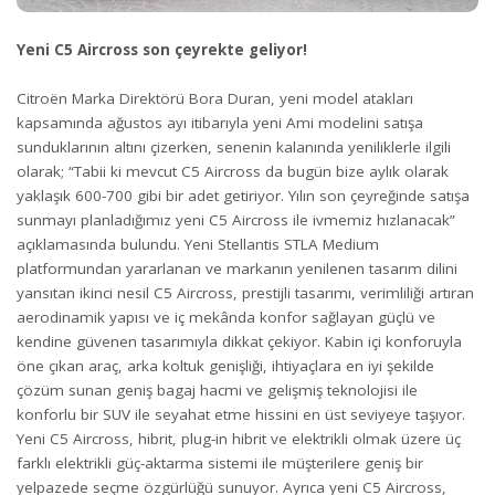
Yeni C5 Aircross son çeyrekte geliyor!
Citroën Marka Direktörü Bora Duran, yeni model atakları
kapsamında ağustos ayı itibarıyla yeni Ami modelini satışa
sunduklarının altını çizerken, senenin kalanında yeniliklerle ilgili
olarak; “Tabii ki mevcut C5 Aircross da bugün bize aylık olarak
yaklaşık 600-700 gibi bir adet getiriyor. Yılın son çeyreğinde satışa
sunmayı planladığımız yeni C5 Aircross ile ivmemiz hızlanacak”
açıklamasında bulundu. Yeni Stellantis STLA Medium
platformundan yararlanan ve markanın yenilenen tasarım dilini
yansıtan ikinci nesil C5 Aircross, prestijli tasarımı, verimliliği artıran
aerodinamik yapısı ve iç mekânda konfor sağlayan güçlü ve
kendine güvenen tasarımıyla dikkat çekiyor. Kabin içi konforuyla
öne çıkan araç, arka koltuk genişliği, ihtiyaçlara en iyi şekilde
çözüm sunan geniş bagaj hacmi ve gelişmiş teknolojisi ile
konforlu bir SUV ile seyahat etme hissini en üst seviyeye taşıyor.
Yeni C5 Aircross, hibrit, plug-in hibrit ve elektrikli olmak üzere üç
farklı elektrikli güç-aktarma sistemi ile müşterilere geniş bir
yelpazede seçme özgürlüğü sunuyor. Ayrıca yeni C5 Aircross,