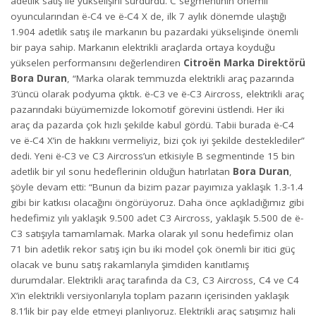
adetlik satış ile yükselişini sürdürdü. C segmentinin önemli
oyuncularından ë-C4 ve ë-C4 X de, ilk 7 aylık dönemde ulaştığı
1.904 adetlik satış ile markanın bu pazardaki yükselişinde önemli
bir paya sahip. Markanın elektrikli araçlarda ortaya koyduğu
yükselen performansını değerlendiren
Citroën Marka Direktörü
Bora Duran
, “Marka olarak temmuzda elektrikli araç pazarında
3’üncü olarak podyuma çıktık. ë-C3 ve ë-C3 Aircross, elektrikli araç
pazarındaki büyümemizde lokomotif görevini üstlendi. Her iki
araç da pazarda çok hızlı şekilde kabul gördü. Tabii burada ë-C4
ve ë-C4 X’in de hakkını vermeliyiz, bizi çok iyi şekilde desteklediler”
dedi. Yeni ë-C3 ve C3 Aircross’un etkisiyle B segmentinde 15 bin
adetlik bir yıl sonu hedeflerinin olduğun hatırlatan
Bora Duran
,
şöyle devam etti: “Bunun da bizim pazar payımıza yaklaşık 1.3-1.4
gibi bir katkısı olacağını öngörüyoruz. Daha önce açıkladığımız gibi
hedefimiz yılı yaklaşık 9.500 adet C3 Aircross, yaklaşık 5.500 de ë-
C3 satışıyla tamamlamak. Marka olarak yıl sonu hedefimiz olan
71 bin adetlik rekor satış için bu iki model çok önemli bir itici güç
olacak ve bunu satış rakamlarıyla şimdiden kanıtlamış
durumdalar. Elektrikli araç tarafında da C3, C3 Aircross, C4 ve C4
X’in elektrikli versiyonlarıyla toplam pazarın içerisinden yaklaşık
8.1’lik bir pay elde etmeyi planlıyoruz. Elektrikli araç satışımız hali