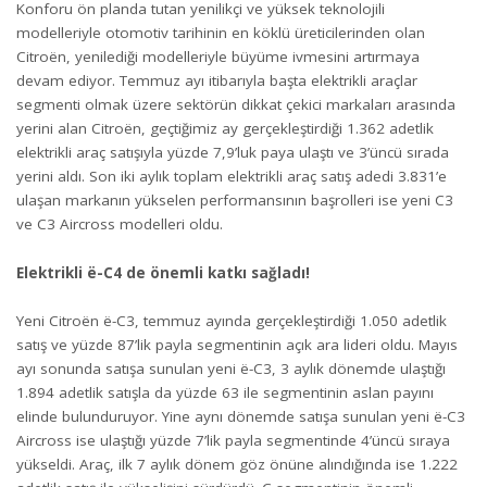
Konforu ön planda tutan yenilikçi ve yüksek teknolojili
modelleriyle otomotiv tarihinin en köklü üreticilerinden olan
Citroën, yenilediği modelleriyle büyüme ivmesini artırmaya
devam ediyor. Temmuz ayı itibarıyla başta elektrikli araçlar
segmenti olmak üzere sektörün dikkat çekici markaları arasında
yerini alan Citroën, geçtiğimiz ay gerçekleştirdiği 1.362 adetlik
elektrikli araç satışıyla yüzde 7,9’luk paya ulaştı ve 3’üncü sırada
yerini aldı. Son iki aylık toplam elektrikli araç satış adedi 3.831’e
ulaşan markanın yükselen performansının başrolleri ise yeni C3
ve C3 Aircross modelleri oldu.
Elektrikli ë-C4 de önemli katkı sağladı!
Yeni Citroën ë-C3, temmuz ayında gerçekleştirdiği 1.050 adetlik
satış ve yüzde 87’lik payla segmentinin açık ara lideri oldu. Mayıs
ayı sonunda satışa sunulan yeni ë-C3, 3 aylık dönemde ulaştığı
1.894 adetlik satışla da yüzde 63 ile segmentinin aslan payını
elinde bulunduruyor. Yine aynı dönemde satışa sunulan yeni ë-C3
Aircross ise ulaştığı yüzde 7’lik payla segmentinde 4’üncü sıraya
yükseldi. Araç, ilk 7 aylık dönem göz önüne alındığında ise 1.222