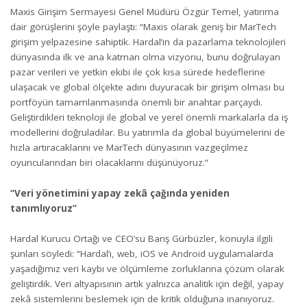
Maxis Girişim Sermayesi Genel Müdürü Özgür Temel, yatırıma
dair görüşlerini şöyle paylaştı: “Maxis olarak geniş bir MarTech
girişim yelpazesine sahiptik. Hardal’ın da pazarlama teknolojileri
dünyasında ilk ve ana katman olma vizyonu, bunu doğrulayan
pazar verileri ve yetkin ekibi ile çok kısa sürede hedeflerine
ulaşacak ve global ölçekte adını duyuracak bir girişim olması bu
portföyün tamamlanmasında önemli bir anahtar parçaydı.
Geliştirdikleri teknoloji ile global ve yerel önemli markalarla da iş
modellerini doğruladılar. Bu yatırımla da global büyümelerini de
hızla artıracaklarını ve MarTech dünyasının vazgeçilmez
oyuncularından biri olacaklarını düşünüyoruz.”
“Veri yönetimini yapay zekâ çağında yeniden
tanımlıyoruz”
Hardal Kurucu Ortağı ve CEO’su Barış Gürbüzler, konuyla ilgili
şunları söyledi: “Hardal’ı, web, iOS ve Android uygulamalarda
yaşadığımız veri kaybı ve ölçümleme zorluklarına çözüm olarak
geliştirdik. Veri altyapısının artık yalnızca analitik için değil, yapay
zekâ sistemlerini beslemek için de kritik olduğuna inanıyoruz.