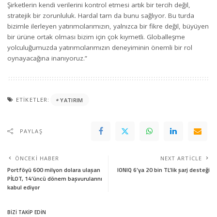
Şirketlerin kendi verilerini kontrol etmesi artık bir tercih değil,
stratejik bir zorunluluk. Hardal tam da bunu sağlıyor. Bu turda
bizimle ilerleyen yatırımcılarımızın, yalnızca bir fikre değil, büyüyen
bir ürüne ortak olması bizim için çok kıymetli. Globalleşme
yolculuğumuzda yatırımcılarımızın deneyiminin önemli bir rol
oynayacağına inanıyoruz.”
ETIKETLER:
YATIRIM
PAYLAŞ
ÖNCEKI HABER
NEXT ARTICLE
Portföyü 600 milyon dolara ulaşan
IONIQ 6’ya 20 bin TL’lik şarj desteği
PİLOT, 14’üncü dönem başvurularını
kabul ediyor
BİZİ TAKİP EDİN