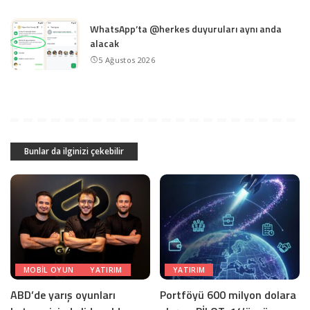
WhatsApp’ta @herkes duyuruları aynı anda
alacak
5 Ağustos 2026
Bunlar da ilginizi çekebilir
MOBIL OYUN
YATIRIM
YATIRIM
ABD’de yarış oyunları
Portföyü 600 milyon dolara