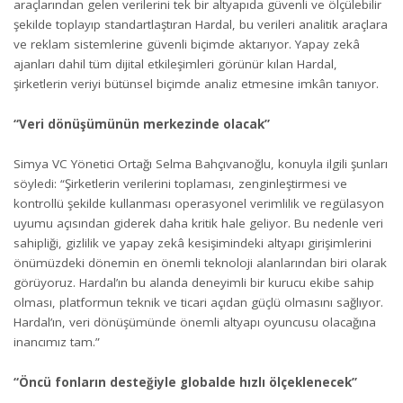
araçlarından gelen verilerini tek bir altyapıda güvenli ve ölçülebilir
şekilde toplayıp standartlaştıran Hardal, bu verileri analitik araçlara
ve reklam sistemlerine güvenli biçimde aktarıyor. Yapay zekâ
ajanları dahil tüm dijital etkileşimleri görünür kılan Hardal,
şirketlerin veriyi bütünsel biçimde analiz etmesine imkân tanıyor.
“Veri dönüşümünün merkezinde olacak”
Simya VC Yönetici Ortağı Selma Bahçıvanoğlu, konuyla ilgili şunları
söyledi: “Şirketlerin verilerini toplaması, zenginleştirmesi ve
kontrollü şekilde kullanması operasyonel verimlilik ve regülasyon
uyumu açısından giderek daha kritik hale geliyor. Bu nedenle veri
sahipliği, gizlilik ve yapay zekâ kesişimindeki altyapı girişimlerini
önümüzdeki dönemin en önemli teknoloji alanlarından biri olarak
görüyoruz. Hardal’ın bu alanda deneyimli bir kurucu ekibe sahip
olması, platformun teknik ve ticari açıdan güçlü olmasını sağlıyor.
Hardal’ın, veri dönüşümünde önemli altyapı oyuncusu olacağına
inancımız tam.”
“Öncü fonların desteğiyle globalde hızlı ölçeklenecek”