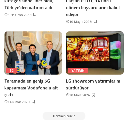
kategorisinde lider oldu,
ulaşan PİLOT, 14’üncü
Türkiye’den yatırım aldı
dönem başvurularını kabul
ediyor
8 Haziran 2026
10 Mayıs 2026
5G
YATIRIM
Taramada en geniş 5G
LG showroom yatırımlarını
kapsaması Vodafone’a ait
sürdürüyor
çıktı
30 Mart 2026
14 Nisan 2026
Devamını yükle