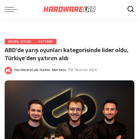
MOBIL OYUN
YATIRIM
ABD’de yarış oyunları kategorisinde lider oldu,
Türkiye’den yatırım aldı
HardwareLab Haber Merkezi
8 Haziran 2026
Posted
by