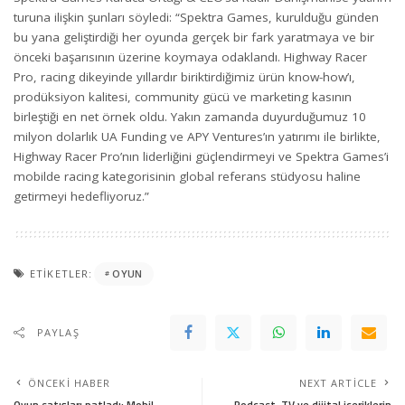
turuna ilişkin şunları söyledi: “Spektra Games, kurulduğu günden
bu yana geliştirdiği her oyunda gerçek bir fark yaratmaya ve bir
önceki başarısının üzerine koymaya odaklandı. Highway Racer
Pro, racing dikeyinde yıllardır biriktirdiğimiz ürün know-how’ı,
prodüksiyon kalitesi, community gücü ve marketing kasının
birleştiği en net örnek oldu. Yakın zamanda duyurduğumuz 10
milyon dolarlık UA Funding ve APY Ventures’ın yatırımı ile birlikte,
Highway Racer Pro’nın liderliğini güçlendirmeyi ve Spektra Games’i
mobilde racing kategorisinin global referans stüdyosu haline
getirmeyi hedefliyoruz.”
ETIKETLER:
OYUN
PAYLAŞ
ÖNCEKI HABER
NEXT ARTICLE
Oyun satışları patladı: Mobil
Podcast, TV ve dijital içeriklerin