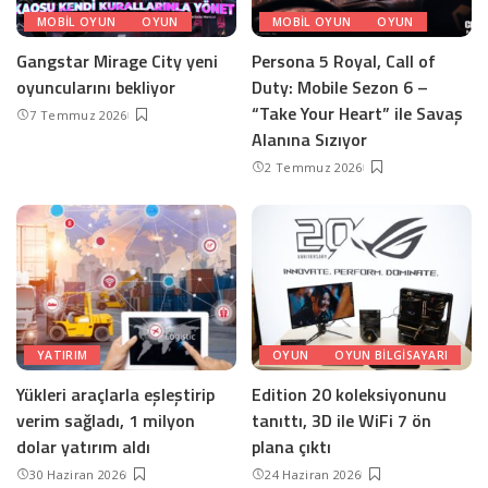
MOBIL OYUN
OYUN
MOBIL OYUN
OYUN
Gangstar Mirage City yeni
Persona 5 Royal, Call of
oyuncularını bekliyor
Duty: Mobile Sezon 6 –
“Take Your Heart” ile Savaş
7 Temmuz 2026
Alanına Sızıyor
2 Temmuz 2026
YATIRIM
OYUN
OYUN BILGISAYARI
Yükleri araçlarla eşleştirip
Edition 20 koleksiyonunu
verim sağladı, 1 milyon
tanıttı, 3D ile WiFi 7 ön
dolar yatırım aldı
plana çıktı
30 Haziran 2026
24 Haziran 2026