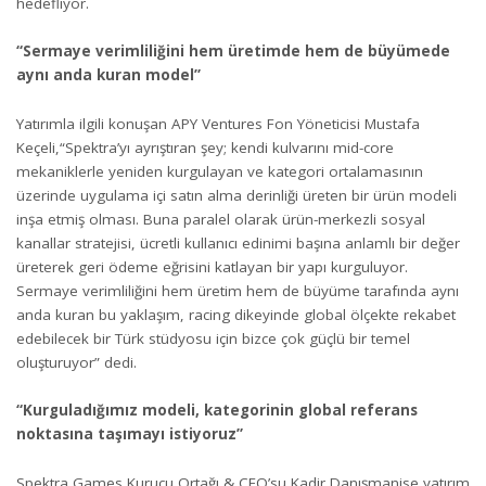
hedefliyor.
“Sermaye verimliliğini hem üretimde hem de büyümede
aynı anda kuran model”
Yatırımla ilgili konuşan APY Ventures Fon Yöneticisi Mustafa
Keçeli,“Spektra’yı ayrıştıran şey; kendi kulvarını mid-core
mekaniklerle yeniden kurgulayan ve kategori ortalamasının
üzerinde uygulama içi satın alma derinliği üreten bir ürün modeli
inşa etmiş olması. Buna paralel olarak ürün-merkezli sosyal
kanallar stratejisi, ücretli kullanıcı edinimi başına anlamlı bir değer
üreterek geri ödeme eğrisini katlayan bir yapı kurguluyor.
Sermaye verimliliğini hem üretim hem de büyüme tarafında aynı
anda kuran bu yaklaşım, racing dikeyinde global ölçekte rekabet
edebilecek bir Türk stüdyosu için bizce çok güçlü bir temel
oluşturuyor” dedi.
“Kurguladığımız modeli, kategorinin global referans
noktasına taşımayı istiyoruz”
Spektra Games Kurucu Ortağı & CEO’su Kadir Danışmanise yatırım