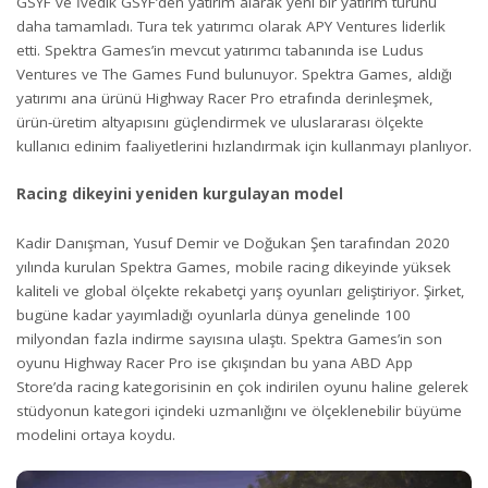
GSYF ve İvedik GSYF’den yatırım alarak yeni bir yatırım turunu
daha tamamladı. Tura tek yatırımcı olarak APY Ventures liderlik
etti. Spektra Games’in mevcut yatırımcı tabanında ise Ludus
Ventures ve The Games Fund bulunuyor. Spektra Games, aldığı
yatırımı ana ürünü Highway Racer Pro etrafında derinleşmek,
ürün-üretim altyapısını güçlendirmek ve uluslararası ölçekte
kullanıcı edinim faaliyetlerini hızlandırmak için kullanmayı planlıyor.
Racing dikeyini yeniden kurgulayan model
Kadir Danışman, Yusuf Demir ve Doğukan Şen tarafından 2020
yılında kurulan Spektra Games, mobile racing dikeyinde yüksek
kaliteli ve global ölçekte rekabetçi yarış oyunları geliştiriyor. Şirket,
bugüne kadar yayımladığı oyunlarla dünya genelinde 100
milyondan fazla indirme sayısına ulaştı. Spektra Games’in son
oyunu Highway Racer Pro ise çıkışından bu yana ABD App
Store’da racing kategorisinin en çok indirilen oyunu haline gelerek
stüdyonun kategori içindeki uzmanlığını ve ölçeklenebilir büyüme
modelini ortaya koydu.