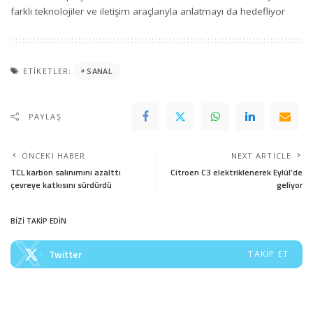
farklı teknolojiler ve iletişim araçlarıyla anlatmayı da hedefliyor
ETIKETLER:
SANAL
PAYLAŞ
ÖNCEKI HABER
NEXT ARTICLE
TCL karbon salınımını azalttı
Citroen C3 elektriklenerek Eylül’de
çevreye katkısını sürdürdü
geliyor
BİZİ TAKİP EDİN
Twitter
TAKIP ET