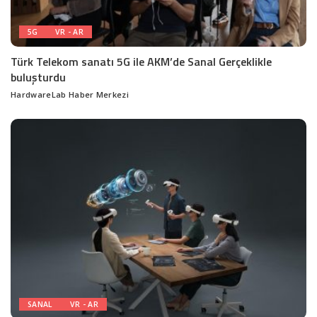
5G
VR - AR
Türk Telekom sanatı 5G ile AKM’de Sanal Gerçeklikle
buluşturdu
HardwareLab Haber Merkezi
Posted
by
SANAL
VR - AR