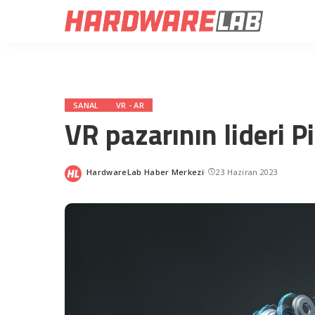
SANAL
VR - AR
VR pazarının lideri P
HardwareLab Haber Merkezi
23 Haziran 2023
Posted
by