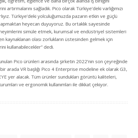
lık, öğretim, eğlence ve daha birçok alanda iş birliğini
erini artırmalarını sağladık. Pico olarak Türkiye’deki varlığımızı
lıyız. Türkiye’deki yolculuğumuzda pazarın etkin ve güçlü
ği yapmaktan heyecan duyuyoruz. Bu ortaklık sayesinde
eneyimlerini simüle etmek, kurumsal ve endüstriyel sistemleri
 kaynaklanan olası zorlukların üstesinden gelmek için
ini kullanabilecekler” dedi.
unulan Pico ürünleri arasında şirketin 2022’nin son çeyreğinde
si bir arada VR başlığı Pico 4 Enterprise modeline ek olarak G3,
yer alacak. Tüm ürünler sundukları görüntü kaliteleri,
urumları ve ergonomik kullanımları ile dikkat çekiyor.