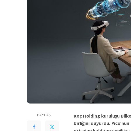
PAYLAŞ
Koç Holding kuruluşu Bilko
birliğini duyurdu. Pico’nun
ortadan kaldıran yenilikçi