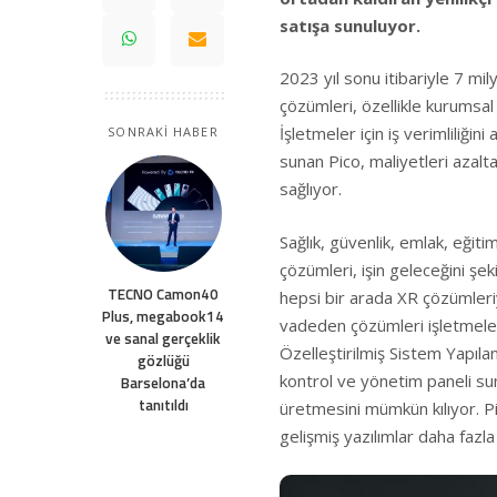
satışa sunuluyor.
2023 yıl sonu itibariyle 7 mi
çözümleri, özellikle kurumsal 
İşletmeler için iş verimliliği
SONRAKİ HABER
sunan Pico, maliyetleri azalt
sağlıyor.
Sağlık, güvenlik, emlak, eğiti
çözümleri, işin geleceğini şe
TECNO Camon40
hepsi bir arada XR çözümleri
Plus, megabook14
vadeden çözümleri işletmeleri
ve sanal gerçeklik
Özelleştirilmiş Sistem Yapılan
gözlüğü
kontrol ve yönetim paneli su
Barselona’da
tanıtıldı
üretmesini mümkün kılıyor. P
gelişmiş yazılımlar daha fazl