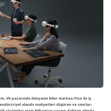
m, VR pazarında dünyanın lider markası Pico ile iş
 endüstriyel alanda maliyetleri düşüren ve sınırları
 VR çözümleri artık Bilkom’un yaygın dağıtım ağında