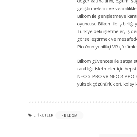
değer katmalarını, eğitim, sağ
geliştirmelerini ve verimlilikl
Bilkom ile genişletmeye karar
oyuncusu Bilkom ile iş birli
Türkiye’deki işletmeler, iş d
görselleştirmek ve mesafeden
Pico’nun yenilikçi VR çözümler
Bilkom güvencesi ile satışa s
tanıttığı, işletmeler için hep
NEO 3 PRO ve NEO 3 PRO EYE 
yüksek çözünürlükleri, kolay k
ETIKETLER:
BILKOM