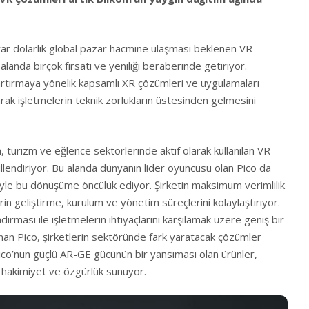
lyar dolarlık global pazar hacmine ulaşması beklenen VR
alanda birçok fırsatı ve yeniliği beraberinde getiriyor.
ni artırmaya yönelik kapsamlı XR çözümleri ve uygulamaları
arak işletmelerin teknik zorlukların üstesinden gelmesini
m, turizm ve eğlence sektörlerinde aktif olarak kullanılan VR
killendiriyor. Bu alanda dünyanın lider oyuncusu olan Pico da
yle bu dönüşüme öncülük ediyor. Şirketin maksimum verimlilik
n geliştirme, kurulum ve yönetim süreçlerini kolaylaştırıyor.
dırması ile işletmelerin ihtiyaçlarını karşılamak üzere geniş bir
nan Pico, şirketlerin sektöründe fark yaratacak çözümler
ico’nun güçlü AR-GE gücünün bir yansıması olan ürünler,
a hakimiyet ve özgürlük sunuyor.