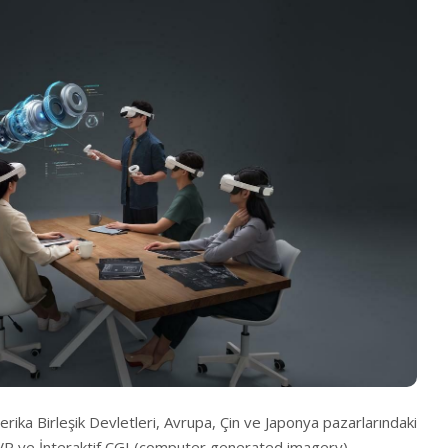
erika Birleşik Devletleri, Avrupa, Çin ve Japonya pazarlarındaki
rı VR ve İnteraktif CGI (computer generated imagery)