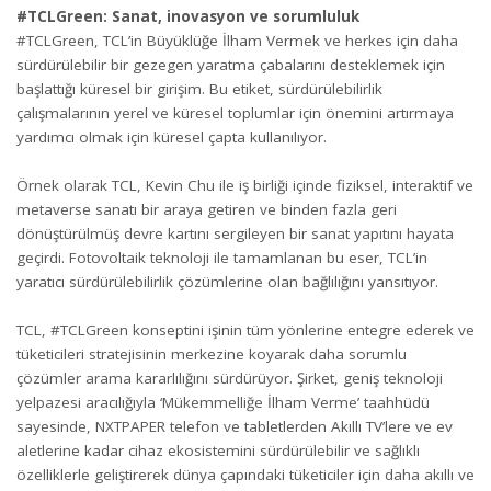
#TCLGreen: Sanat, inovasyon ve sorumluluk
#TCLGreen, TCL’in Büyüklüğe İlham Vermek ve herkes için daha
sürdürülebilir bir gezegen yaratma çabalarını desteklemek için
başlattığı küresel bir girişim. Bu etiket, sürdürülebilirlik
çalışmalarının yerel ve küresel toplumlar için önemini artırmaya
yardımcı olmak için küresel çapta kullanılıyor.
Örnek olarak TCL, Kevin Chu ile iş birliği içinde fiziksel, interaktif ve
metaverse sanatı bir araya getiren ve binden fazla geri
dönüştürülmüş devre kartını sergileyen bir sanat yapıtını hayata
geçirdi. Fotovoltaik teknoloji ile tamamlanan bu eser, TCL’in
yaratıcı sürdürülebilirlik çözümlerine olan bağlılığını yansıtıyor.
TCL, #TCLGreen konseptini işinin tüm yönlerine entegre ederek ve
tüketicileri stratejisinin merkezine koyarak daha sorumlu
çözümler arama kararlılığını sürdürüyor. Şirket, geniş teknoloji
yelpazesi aracılığıyla ‘Mükemmelliğe İlham Verme’ taahhüdü
sayesinde, NXTPAPER telefon ve tabletlerden Akıllı TV’lere ve ev
aletlerine kadar cihaz ekosistemini sürdürülebilir ve sağlıklı
özelliklerle geliştirerek dünya çapındaki tüketiciler için daha akıllı ve