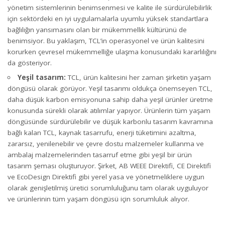
yönetim sistemlerinin benimsenmesi ve kalite ile sürdürülebilirlik
için sektördeki en iyi uygulamalarla uyumlu yüksek standartlara
bağlılığın yansımasını olan bir mükemmellik kültürünü de
benimsiyor. Bu yaklaşım, TCL’in operasyonel ve ürün kalitesini
korurken çevresel mükemmelliğe ulaşma konusundaki kararlılığını
da gösteriyor.
Yeşil tasarım:
TCL, ürün kalitesini her zaman şirketin yaşam
döngüsü olarak görüyor. Yeşil tasarımı oldukça önemseyen TCL,
daha düşük karbon emisyonuna sahip daha yeşil ürünler üretme
konusunda sürekli olarak atılımlar yapıyor. Ürünlerin tüm yaşam
döngüsünde sürdürülebilir ve düşük karbonlu tasarım kavramına
bağlı kalan TCL, kaynak tasarrufu, enerji tüketimini azaltma,
zararsız, yenilenebilir ve çevre dostu malzemeler kullanma ve
ambalaj malzemelerinden tasarruf etme gibi yeşil bir ürün
tasarım şeması oluşturuyor. Şirket, AB WEEE Direktifi, CE Direktifi
ve EcoDesign Direktifi gibi yerel yasa ve yönetmeliklere uygun
olarak genişletilmiş üretici sorumluluğunu tam olarak uyguluyor
ve ürünlerinin tüm yaşam döngüsü için sorumluluk alıyor.