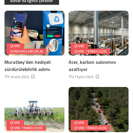
Bunlar da ilginizi çekebilir
ÇEVRE
ÇEVRE
SÜRDÜRÜLEBILIRLIK
ÇEVRE TEKNOLOJISI
Muratbey’den hediyeli
Acer, karbon salınımını
sürdürülebilirlik adımı
azaltıyor
3 Aralık 2025
27 Eylül 2025
ÇEVRE
ÇEVRE
ÇEVRE TEKNOLOJISI
ÇEVRE TEKNOLOJISI