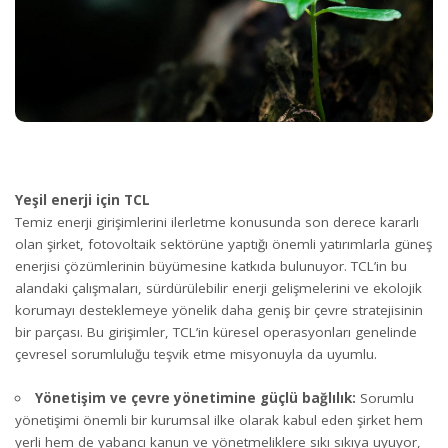
Yeşil enerji için TCL
Temiz enerji girişimlerini ilerletme konusunda son derece kararlı
olan şirket, fotovoltaik sektörüne yaptığı önemli yatırımlarla güneş
enerjisi çözümlerinin büyümesine katkıda bulunuyor. TCL’in bu
alandaki çalışmaları, sürdürülebilir enerji gelişmelerini ve ekolojik
korumayı desteklemeye yönelik daha geniş bir çevre stratejisinin
bir parçası. Bu girişimler, TCL’in küresel operasyonları genelinde
çevresel sorumluluğu teşvik etme misyonuyla da uyumlu.
Yönetişim ve çevre yönetimine güçlü bağlılık:
Sorumlu
yönetişimi önemli bir kurumsal ilke olarak kabul eden şirket hem
yerli hem de yabancı kanun ve yönetmeliklere sıkı sıkıya uyuyor,