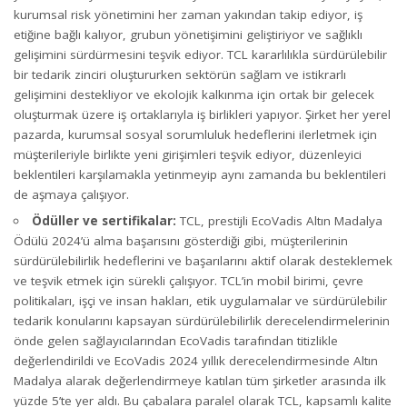
kurumsal risk yönetimini her zaman yakından takip ediyor, iş
etiğine bağlı kalıyor, grubun yönetişimini geliştiriyor ve sağlıklı
gelişimini sürdürmesini teşvik ediyor. TCL kararlılıkla sürdürülebilir
bir tedarik zinciri oluştururken sektörün sağlam ve istikrarlı
gelişimini destekliyor ve ekolojik kalkınma için ortak bir gelecek
oluşturmak üzere iş ortaklarıyla iş birlikleri yapıyor. Şirket her yerel
pazarda, kurumsal sosyal sorumluluk hedeflerini ilerletmek için
müşterileriyle birlikte yeni girişimleri teşvik ediyor, düzenleyici
beklentileri karşılamakla yetinmeyip aynı zamanda bu beklentileri
de aşmaya çalışıyor.
Ödüller ve sertifikalar:
TCL, prestijli EcoVadis Altın Madalya
Ödülü 2024’ü alma başarısını gösterdiği gibi, müşterilerinin
sürdürülebilirlik hedeflerini ve başarılarını aktif olarak desteklemek
ve teşvik etmek için sürekli çalışıyor. TCL’in mobil birimi, çevre
politikaları, işçi ve insan hakları, etik uygulamalar ve sürdürülebilir
tedarik konularını kapsayan sürdürülebilirlik derecelendirmelerinin
önde gelen sağlayıcılarından EcoVadis tarafından titizlikle
değerlendirildi ve EcoVadis 2024 yıllık derecelendirmesinde Altın
Madalya alarak değerlendirmeye katılan tüm şirketler arasında ilk
yüzde 5’te yer aldı. Bu çabalara paralel olarak TCL, kapsamlı kalite