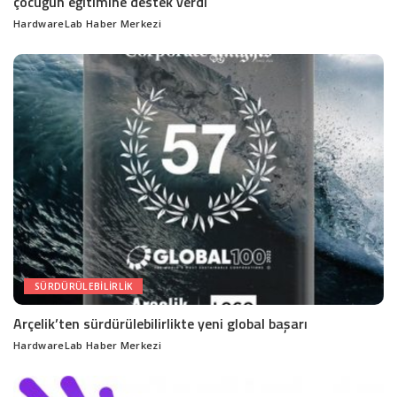
çocuğun eğitimine destek verdi
HardwareLab Haber Merkezi
Posted
by
SÜRDÜRÜLEBILIRLIK
Arçelik’ten sürdürülebilirlikte yeni global başarı
HardwareLab Haber Merkezi
Posted
by