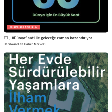
SÜRDÜRÜLEBILIRLIK
ETi, #DünyaSaati ile geleceğe zaman kazandırıyor
HardwareLab Haber Merkezi
Posted
by