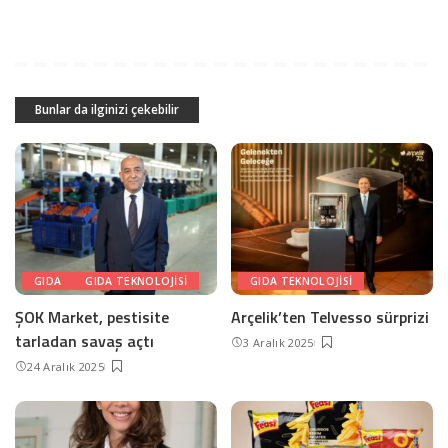
Bunlar da ilginizi çekebilir
GIDA
GIDA TEKNOLOJISI
GIDA TEKNOLOJISI
ŞOK Market, pestisite
Arçelik’ten Telvesso sürprizi
tarladan savaş açtı
3 Aralık 2025
24 Aralık 2025