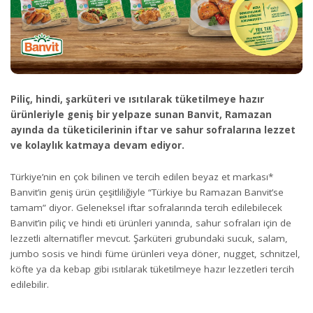
Piliç, hindi, şarküteri ve ısıtılarak tüketilmeye hazır
ürünleriyle geniş bir yelpaze sunan Banvit, Ramazan
ayında da tüketicilerinin iftar ve sahur sofralarına
lezzet
ve kolaylık katmaya devam ediyor.
Türkiye’nin en çok bilinen ve tercih edilen beyaz et markası*
Banvit’in geniş ürün çeşitliliğiyle “Türkiye bu Ramazan Banvit’se
tamam” diyor. Geleneksel iftar sofralarında tercih edilebilecek
Banvit’in piliç ve hindi eti ürünleri yanında, sahur sofraları için de
lezzetli alternatifler mevcut. Şarküteri grubundaki sucuk, salam,
jumbo sosis ve hindi füme ürünleri veya döner, nugget, schnitzel,
köfte ya da kebap gibi ısıtılarak tüketilmeye hazır lezzetleri tercih
edilebilir.