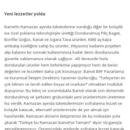
Yeni lezzetler yolda
Banvit’in Ramazan ayında tüketicilerine sunduğu diğer bir kolaylık
ise özel şoklama teknolojisiyle ürettiği Dondurulmuş Piliç Baget,
Bonfile Göğüs, Kanat ve Izgara Tava ürünleri. Kilitli aç-kapa
ambalaj özelliğine sahip bu ürünler, ihtiyacınız kadarını poşetten
alıp kalanını bir sonraki kullanımınıza kadar derin dondurucuda
güvenle saklamanıza olanak sağlıyor. -40 derecede hızla
dondurulan ürünler hem birbirlerine yapışmıyor hem de besin
değerleri ve lezzetleri daha çok korunuyor. Banvit BRF Pazarlama
ve Kurumsal İletişim Direktörü Yasemin Gürleroğlu, “Türkiye’nin en
çok bilinen ve tercih edilen beyaz et markası* olmaktan mutluluk
duyuyoruz. Bu bilinç ve sorumlulukla Banvit olarak son dönemde
dondurulmuş ve şarküteri grubundaki yeni ürünlerimizin üretimine
hız verdik. Ramazan ayında tüketicilerimizin sofralarına lezzet ve
kolaylık katacak, alternatif ürünlerimizle de yer almak için
hazırlandık. Ramazan dönemi iletişimimizi de bu noktadan yola
çıkarak “Türkiye bu Ramazan Banvit’se Tamam” diyor sloganıyla
gerçekleştiriyoruz. Önümüzdeki günlerde sofralara lezzet katacak