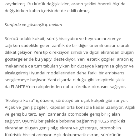
kaydırılmış. Bu küçük değişiklikler, aracın şeklini önemli ölçüde
değiştirirken kabin içerisinde de etkili olmuş.
Konforlu ve gösterişli iç mekan
Sürücü odaklı kokpit, sürüş hissiyatını ve heyecanını zirveye
taşırken sadelikle gelen zariflik de bir diğer önemli unsur olarak
dikkat çekiyor. Yeni tip direksiyon simidi ve dijital ekrandan oluşan
göstergeler de bu yapıyı destekliyor. Yeni estetik çizgiler, aracın iç
mekanında da tüm tabuları yıkan bir düzeyde karşımıza çıkıyor ve
alışılagelmiş Hyundai modellerinden daha farklı bir ambiyans
sergilemeye başlıyor. Yani dışarda olduğu gibi kokpitteki şıklık
da ELANTRA’nın rakiplerinden daha cüretkar olmasını sağlıyor.
“Etkileyici koza” iç düzeni, sürücüyü bir uçak kokpiti gibi sarıyor.
Alçak ve geniş çizgiler, kapıdan orta konsola kadar uzanıyor. Alçak
ve geniş bu tarz, aynı zamanda otomobile geniş bir iç alan
sağlıyor. Uyumlu bir şekilde birbirine bağlanmış 10,25 inçlik iki
ekrandan oluşan geniş bilgi ekranı ve gösterge, otomobilin
fütüristik hissini artırıyor. Açılı dokunmatik ekran, sürücünün