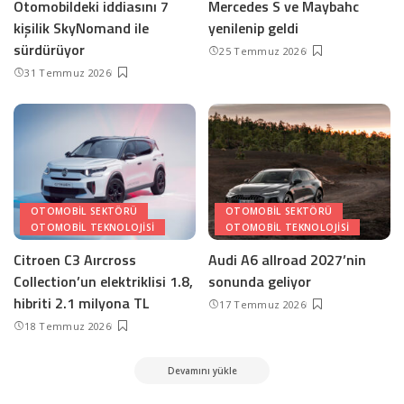
Otomobildeki iddiasını 7
Mercedes S ve Maybahc
kişilik SkyNomand ile
yenilenip geldi
sürdürüyor
25 Temmuz 2026
31 Temmuz 2026
OTOMOBIL SEKTÖRÜ
OTOMOBIL SEKTÖRÜ
OTOMOBIL TEKNOLOJISI
OTOMOBIL TEKNOLOJISI
Citroen C3 Aırcross
Audi A6 allroad 2027’nin
Collection’un elektriklisi 1.8,
sonunda geliyor
hibriti 2.1 milyona TL
17 Temmuz 2026
18 Temmuz 2026
Devamını yükle