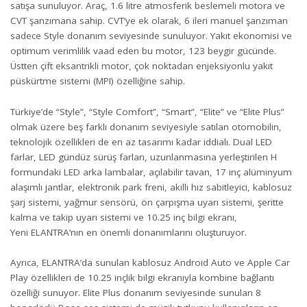
satışa sunuluyor. Araç, 1.6 litre atmosferik beslemeli motora ve
CVT şanzımana sahip. CVT’ye ek olarak, 6 ileri manuel şanzıman
sadece Style donanım seviyesinde sunuluyor. Yakıt ekonomisi ve
optimum verimlilik vaad eden bu motor, 123 beygir gücünde.
Üstten çift eksantrikli motor, çok noktadan enjeksiyonlu yakıt
püskürtme sistemi (MPI) özelliğine sahip.
Türkiye’de “Style”, “Style Comfort”, “Smart”, “Elite” ve “Elite Plus”
olmak üzere beş farklı donanım seviyesiyle satılan otomobilin,
teknolojik özellikleri de en az tasarımı kadar iddialı. Dual LED
farlar, LED gündüz sürüş farları, uzunlanmasına yerleştirilen H
formundaki LED arka lambalar, açılabilir tavan, 17 inç alüminyum
alaşımlı jantlar, elektronik park freni, akıllı hız sabitleyici, kablosuz
şarj sistemi, yağmur sensörü, ön çarpışma uyarı sistemi, şeritte
kalma ve takip uyarı sistemi ve 10.25 inç bilgi ekranı,
Yeni ELANTRA’nın en önemli donanımlarını oluşturuyor.
Ayrıca, ELANTRA’da sunulan kablosuz Android Auto ve Apple Car
Play özellikleri de 10.25 inçlik bilgi ekranıyla kombine bağlantı
özelliği sunuyor. Elite Plus donanım seviyesinde sunulan 8