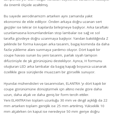
da önemli ölçüde azaltılmış.
Bu sayede aerodinamizm artarken aynı zamanda yakıt
ekonomisi de elde ediliyor. Önden arkaya doğru uzanan sert
geçişler ise tekrar ön kapılarda birleşmeye başlıyor. Arka taraftaki
uzunlamasına konumlandırılan stop lambalar ise sağ ve sol
tarafta gövdeye doğru uzanmaya başlıyor. Yandan bakıldığında Z
şeklinde bir forma kavuşan arka tasarım, bagaj kısmında da daha
fazla yükleme alanı sunmaya yardımcı oluyor. Dört kapılı bir
coupe havası sunan bu yeni tasarım, parlak siyah tampon
difüzörüyle de şık görünüşünü destekliyor. Ayrıca, H formunu
oluşturan LED arka lambalar da bagaj kapağı boyunca uzanarak
özellikle gece sürüşlerde muazzam bir görsellik sunuyor.
Hyundai mühendisleri ve tasarımcıları, ELANTRA ‘yı dört kapılı bir
coupe görünümüne dönüştürmek için altıncı nesle göre daha
uzun, daha alçak ve daha geniş bir form tercih ettiler.
Yeni ELANTRA’nın toplam uzunluğu 30 mm ve dingil açıklığı da 22
mm artarken toplam genişlik ise 25 mm artırılmış. Yükseklik 10
mm alçalırken ön kaput ise neredeyse 50 mm geriye doğru