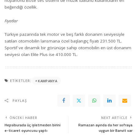
hoparlörlü Bose ses sistemi de müzik tutkunu kullanıcıların en
beğendiği özellik.
Fiyatlar
Türkiye pazarında tek motor ve beş farklı donanım seviyesiyle
satılan otomobilin lansmana özel başlangıç fiyatı 231.500 TL.
Sportif ve dinamik bir görünüşe sahip otomobilin en üst donanım
seviyesi olan Elite Plus ise 410.000 TL.
ETIKETLER:
KAMPANYA
PAYLAŞ
ÖNCEKI HABER
NEXT ARTICLE
Hepsiburada üç işletmeden birini
Ramazan ayında da her sofraya
e-ticaret oyuncusu yaptı
uygun bir Banvit var