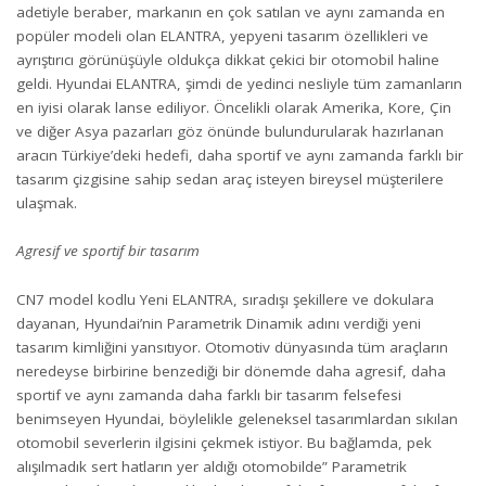
adetiyle beraber, markanın en çok satılan ve aynı zamanda en
popüler modeli olan ELANTRA, yepyeni tasarım özellikleri ve
ayrıştırıcı görünüşüyle oldukça dikkat çekici bir otomobil haline
geldi. Hyundai ELANTRA, şimdi de yedinci nesliyle tüm zamanların
en iyisi olarak lanse ediliyor. Öncelikli olarak Amerika, Kore, Çin
ve diğer Asya pazarları göz önünde bulundurularak hazırlanan
aracın Türkiye’deki hedefi, daha sportif ve aynı zamanda farklı bir
tasarım çizgisine sahip sedan araç isteyen bireysel müşterilere
ulaşmak.
Agresif ve sportif bir tasarım
CN7 model kodlu Yeni ELANTRA, sıradışı şekillere ve dokulara
dayanan, Hyundai’nin Parametrik Dinamik adını verdiği yeni
tasarım kimliğini yansıtıyor. Otomotiv dünyasında tüm araçların
neredeyse birbirine benzediği bir dönemde daha agresif, daha
sportif ve aynı zamanda daha farklı bir tasarım felsefesi
benimseyen Hyundai, böylelikle geleneksel tasarımlardan sıkılan
otomobil severlerin ilgisini çekmek istiyor. Bu bağlamda, pek
alışılmadık sert hatların yer aldığı otomobilde” Parametrik