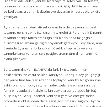
Dinamik” adı verilen yenilikçi bir dizayn felsefesi var. Bu felsefe,
tasarımın amacı ve çözümü arasındaki ilişkiyi birlikte tanımlayan
ve kodlayan, algoritmik düşünceye dayanan bir süreç olarak dile
getiriliyor.
Aynı zamanda matematiksel kavramlara da dayanan bu özel
tasarım, gelişmiş bir dijital tasarım teknolojisi. Parametrik Dinamik
tasarımı basitçe tanımlamak için; tek bir noktada üç çizginin
buluşması anlamına geldiğini söylemek gerekiyor. Böylelikle, araç
üzerinde üç ana hat bulunurken, özellikle kapılarda ve arka
çamurluklarda yer alan sert geçişler, aracın tüm dinamizmini ön
plana çıkarıyor.
Bu tasarım dili, Yeni ELANTRA’da farklılık isteyenlerin tüm
beklentilerini en cesur şekilde karşılıyor. Bir başka deyişle, geçtiği
her yerde tüm bakışları üzerinde topluyor. Yenilikçi bir görünüme
sahip olan otomobil, segmentindeki geleneksel tasarımlardan
farklı bir yapıda. Bu haliyle kullanıcısıyla arasında güçlü bir bağ
oluşturuyor. Geniş kademeli yeni tip ızgara ve entegre farlar,
otomobilin olduğundan daha geniş görünmesini sağlıyor. Ayrıca,
tamponda yer alan rüzgar kanalları sayesinde sürtünme katsayısı