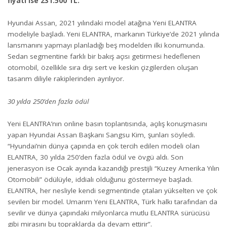
fiyatı ise 231.500 TL.
Hyundai Assan, 2021 yılındaki model atağına Yeni ELANTRA
modeliyle başladı. Yeni ELANTRA, markanın Türkiye’de 2021 yılında
lansmanını yapmayı planladığı beş modelden ilki konumunda.
Sedan segmentine farklı bir bakış açısı getirmesi hedeflenen
otomobil, özellikle sıra dışı sert ve keskin çizgilerden oluşan
tasarım diliyle rakiplerinden ayrılıyor.
30 yılda 250’den fazla ödül
Yeni ELANTRA’nın online basın toplantısında, açılış konuşmasını
yapan Hyundai Assan Başkanı Sangsu Kim, şunları söyledi.
“Hyundai’nin dünya çapında en çok tercih edilen modeli olan
ELANTRA, 30 yılda 250’den fazla ödül ve övgü aldı. Son
jenerasyon ise Ocak ayında kazandığı prestijli “Kuzey Amerika Yılın
Otomobili” ödülüyle, iddialı olduğunu göstermeye başladı.
ELANTRA, her nesliyle kendi segmentinde çıtaları yükselten ve çok
sevilen bir model. Umarım Yeni ELANTRA, Türk halkı tarafından da
sevilir ve dünya çapındaki milyonlarca mutlu ELANTRA sürücüsü
gibi mirasını bu topraklarda da devam ettirir”.