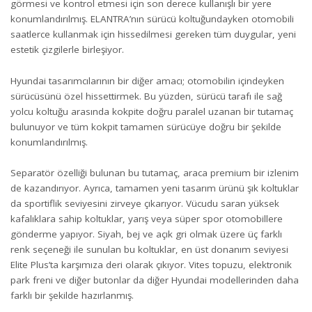
görmesi ve kontrol etmesi için son derece kullanışlı bir yere
konumlandırılmış. ELANTRA’nın sürücü koltuğundayken otomobili
saatlerce kullanmak için hissedilmesi gereken tüm duygular, yeni
estetik çizgilerle birleşiyor.
Hyundai tasarımcılarının bir diğer amacı; otomobilin içindeyken
sürücüsünü özel hissettirmek. Bu yüzden, sürücü tarafı ile sağ
yolcu koltuğu arasında kokpite doğru paralel uzanan bir tutamaç
bulunuyor ve tüm kokpit tamamen sürücüye doğru bir şekilde
konumlandırılmış.
Separatör özelliği bulunan bu tutamaç, araca premium bir izlenim
de kazandırıyor. Ayrıca, tamamen yeni tasarım ürünü şık koltuklar
da sportiflik seviyesini zirveye çıkarıyor. Vücudu saran yüksek
kafalıklara sahip koltuklar, yarış veya süper spor otomobillere
gönderme yapıyor. Siyah, bej ve açık gri olmak üzere üç farklı
renk seçeneği ile sunulan bu koltuklar, en üst donanım seviyesi
Elite Plus’ta karşımıza deri olarak çıkıyor. Vites topuzu, elektronik
park freni ve diğer butonlar da diğer Hyundai modellerinden daha
farklı bir şekilde hazırlanmış.