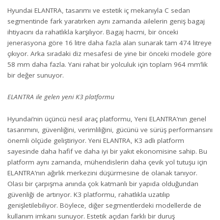
Hyundai ELANTRA, tasarımı ve estetik iç mekanıyla C sedan
segmentinde fark yaratırken aynı zamanda ailelerin geniş bagaj
ihtiyacını da rahatlıkla karşılıyor. Bagaj hacmi, bir önceki
jenerasyona göre 16 litre daha fazla alan sunarak tam 474 litreye
çıkıyor. Arka sıradaki diz mesafesi de yine bir önceki modele göre
58 mm daha fazla. Yani rahat bir yolculuk için toplam 964 mm’lik
bir değer sunuyor.
ELANTRA
ile gelen yeni K3 platformu
Hyundai’nin üçüncü nesil araç platformu, Yeni ELANTRA’nın genel
tasarımını, güvenliğini, verimliliğini, gücünü ve sürüş performansını
önemli ölçüde geliştiriyor. Yeni ELANTRA, K3 adlı platform
sayesinde daha hafif ve daha iyi bir yakıt ekonomisine sahip. Bu
platform aynı zamanda, mühendislerin daha çevik yol tutuşu için
ELANTRA’nın ağırlık merkezini düşürmesine de olanak tanıyor.
Olası bir çarpışma anında çok katmanlı bir yapıda olduğundan
güvenliği de artırıyor. K3 platformu, rahatlıkla uzatılıp
genişletilebiliyor. Böylece, diğer segmentlerdeki modellerde de
kullanım imkanı sunuyor. Estetik açıdan farklı bir duruş