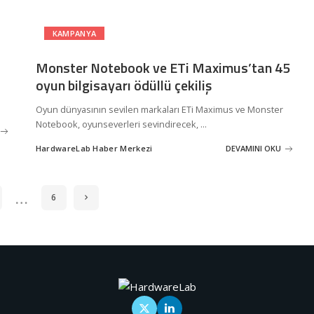
KAMPANYA
Monster Notebook ve ETi Maximus’tan 45
oyun bilgisayarı ödüllü çekiliş
Oyun dünyasının sevilen markaları ETi Maximus ve Monster
Notebook, oyunseverleri sevindirecek,
...
HardwareLab Haber Merkezi
DEVAMINI OKU
Posted
by
…
6