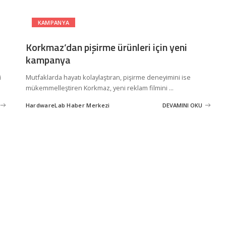
KAMPANYA
Korkmaz’dan pişirme ürünleri için yeni
kampanya
i
Mutfaklarda hayatı kolaylaştıran, pişirme deneyimini ise
mükemmelleştiren Korkmaz, yeni reklam filmini
...
HardwareLab Haber Merkezi
DEVAMINI OKU
Posted
by