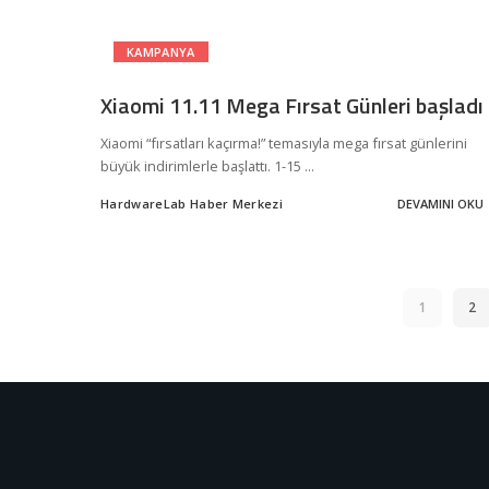
KAMPANYA
Xiaomi 11.11 Mega Fırsat Günleri başladı
Xiaomi “fırsatları kaçırma!” temasıyla mega fırsat günlerini
büyük indirimlerle başlattı. 1-15
...
HardwareLab Haber Merkezi
DEVAMINI OKU
Posted
by
1
2