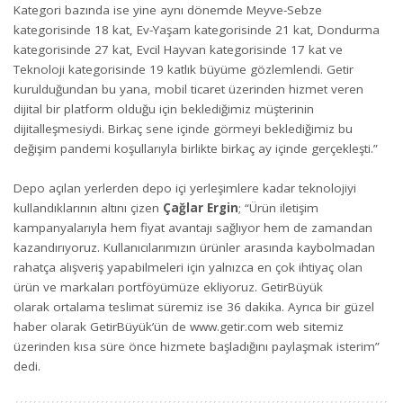
Kategori bazında ise yine aynı dönemde Meyve-Sebze
kategorisinde 18 kat, Ev-Yaşam kategorisinde 21 kat, Dondurma
kategorisinde 27 kat, Evcil Hayvan kategorisinde 17 kat ve
Teknoloji kategorisinde 19 katlık büyüme gözlemlendi. Getir
kurulduğundan bu yana, mobil ticaret üzerinden hizmet veren
dijital bir platform olduğu için beklediğimiz müşterinin
dijitalleşmesiydi. Birkaç sene içinde görmeyi beklediğimiz bu
değişim pandemi koşullarıyla birlikte birkaç ay içinde gerçekleşti.”
Depo açılan yerlerden depo içi yerleşimlere kadar teknolojiyi
kullandıklarının altını çizen
Çağlar Ergin
; “Ürün iletişim
kampanyalarıyla hem fiyat avantajı sağlıyor hem de zamandan
kazandırıyoruz. Kullanıcılarımızın ürünler arasında kaybolmadan
rahatça alışveriş yapabilmeleri için yalnızca en çok ihtiyaç olan
ürün ve markaları portföyümüze ekliyoruz. GetirBüyük
olarak ortalama teslimat süremiz ise 36 dakika. Ayrıca bir güzel
haber olarak GetirBüyük’ün de
www.getir.com
web sitemiz
üzerinden kısa süre önce hizmete başladığını paylaşmak isterim”
dedi.