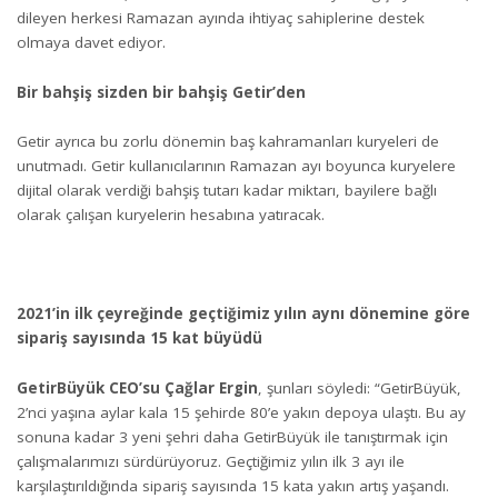
dileyen herkesi Ramazan ayında ihtiyaç sahiplerine destek
olmaya davet ediyor.
Bir bahşiş sizden bir bahşiş Getir’den
Getir ayrıca bu zorlu dönemin baş kahramanları kuryeleri de
unutmadı. Getir kullanıcılarının Ramazan ayı boyunca kuryelere
dijital olarak verdiği bahşiş tutarı kadar miktarı, bayilere bağlı
olarak çalışan kuryelerin hesabına yatıracak.
2021’in ilk çeyreğinde geçtiğimiz yılın aynı dönemine göre
sipariş sayısında 15 kat büyüdü
GetirBüyük CEO’su Çağlar Ergin
, şunları söyledi: “GetirBüyük,
2’nci yaşına aylar kala 15 şehirde 80’e yakın depoya ulaştı. Bu ay
sonuna kadar 3 yeni şehri daha GetirBüyük ile tanıştırmak için
çalışmalarımızı sürdürüyoruz. Geçtiğimiz yılın ilk 3 ayı ile
karşılaştırıldığında sipariş sayısında 15 kata yakın artış yaşandı.