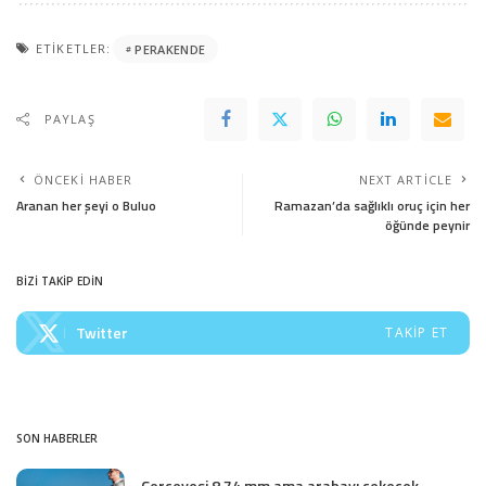
ETIKETLER:
PERAKENDE
PAYLAŞ
ÖNCEKI HABER
NEXT ARTICLE
Aranan her şeyi o Buluo
Ramazan’da sağlıklı oruç için her
öğünde peynir
BİZİ TAKİP EDİN
Twitter
TAKIP ET
SON HABERLER
Çerçevesi 8.74 mm ama arabayı çekecek