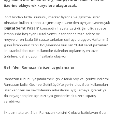
uygulama üzerinden verdiği bahşiş tutarı kadar miktarı
üzerine ekleyerek kuryelere ulaştıracak.
Dört binden fazla ürününü, market fiyatına ve getirme ücreti
olmadan kullanıcılarına ulaştırmasıyla Getir’den ayrışan GetirBüyük
‘
Dijital Semt Pazarı’
konseptini hayata geçirdi. Şimdilik sadece
İstanbul’da başlayan Dijital Semt Pazarlarında taze sebze ve
meyveler en fazla 36 saatte tarladan sofraya ulaşıyor. Haftanın 5
günü İstanbul’un farklı bölgelerinde kurulan ‘dijital semt pazarları’
ile İstanbul’daki tüm kullanıcılar dalından toplanmış en taze
ürünlere, daha uygun fiyatlarla ulaşıyor.
Getir’den Ramazan’a özel uygulamalar
Ramazan ruhunu yaşatabilmek için 2 farklı boy ve içerikte indirimli
Ramazan kolisi Getir ve GetirBüyük’te yerini aldı. Getir kullanıcıları
ister kendileri ve sevdiklerinin adreslerini uygulamaya girerek ya
da ihtiyaç sahipleri için Kızılay’a gönderilmek üzere sipariş
verebiliyor.
İlk adımı atarak, 5 bin Ramazan kolisini Kızılay’a bağışlayan Getir,