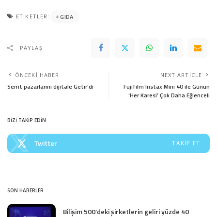
ETIKETLER:
GIDA
PAYLAŞ
ÖNCEKI HABER
NEXT ARTICLE
Semt pazarlarını dijitale Getir’di
Fujifilm Instax Mini 40 ile Günün
‘Her Karesi’ Çok Daha Eğlenceli
BİZİ TAKİP EDİN
Twitter
TAKIP ET
SON HABERLER
Bilişim 500’deki şirketlerin geliri yüzde 40