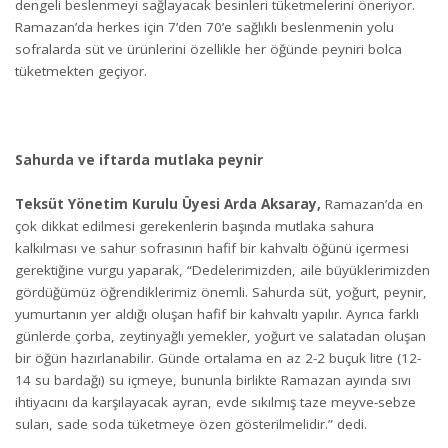
dengeli beslenmeyi sağlayacak besinleri tüketmelerini öneriyor.
Ramazan’da herkes için 7’den 70’e sağlıklı beslenmenin yolu
sofralarda süt ve ürünlerini özellikle her öğünde peyniri bolca
tüketmekten geçiyor.
Sahurda ve iftarda mutlaka peynir
Teksüt Yönetim Kurulu Üyesi Arda Aksaray,
Ramazan’da en
çok dikkat edilmesi gerekenlerin başında mutlaka sahura
kalkılması ve sahur sofrasının hafif bir kahvaltı öğünü içermesi
gerektiğine vurgu yaparak, “Dedelerimizden, aile büyüklerimizden
gördüğümüz öğrendiklerimiz önemli. Sahurda süt, yoğurt, peynir,
yumurtanın yer aldığı oluşan hafif bir kahvaltı yapılır. Ayrıca farklı
günlerde çorba, zeytinyağlı yemekler, yoğurt ve salatadan oluşan
bir öğün hazırlanabilir. Günde ortalama en az 2-2 buçuk litre (12-
14 su bardağı) su içmeye, bununla birlikte Ramazan ayında sıvı
ihtiyacını da karşılayacak ayran, evde sıkılmış taze meyve-sebze
suları, sade soda tüketmeye özen gösterilmelidir.” dedi.