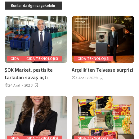
Bunlar da ilginizi çekebilir
GIDA
GIDA TEKNOLOJISI
GIDA TEKNOLOJISI
ŞOK Market, pestisite
Arçelik’ten Telvesso sürprizi
tarladan savaş açtı
3 Aralık 2025
24 Aralık 2025
GIDA
GIDA TEKNOLOJISI
GIDA TEKNOLOJISI