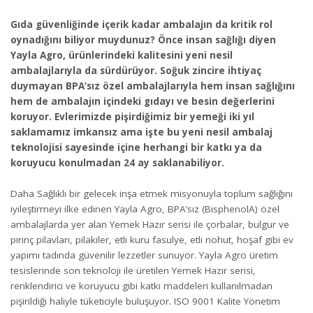
Gıda güvenliğinde içerik kadar ambalajın da kritik rol
oynadığını biliyor muydunuz? Önce insan sağlığı diyen
Yayla Agro, ürünlerindeki kalitesini yeni nesil
ambalajlarıyla da sürdürüyor. Soğuk zincire ihtiyaç
duymayan BPA’sız özel ambalajlarıyla hem insan sağlığını
hem de ambalajın içindeki gıdayı ve besin değerlerini
koruyor. Evlerimizde pişirdiğimiz bir yemeği iki yıl
saklamamız imkansız ama işte bu yeni nesil ambalaj
teknolojisi sayesinde içine herhangi bir katkı ya da
koruyucu konulmadan 24 ay saklanabiliyor.
Daha Sağlıklı bir gelecek inşa etmek misyonuyla toplum sağlığını
iyileştirmeyi ilke edinen Yayla Agro, BPA’sız (BisphenolA) özel
ambalajlarda yer alan Yemek Hazır serisi ile çorbalar, bulgur ve
pirinç pilavları, pilakiler, etli kuru fasulye, etli nohut, hoşaf gibi ev
yapımı tadında güvenilir lezzetler sunuyor. Yayla Agro üretim
tesislerinde son teknoloji ile üretilen Yemek Hazır serisi,
renklendirici ve koruyucu gibi katkı maddeleri kullanılmadan
pişirildiği haliyle tüketiciyle buluşuyor. ISO 9001 Kalite Yönetim