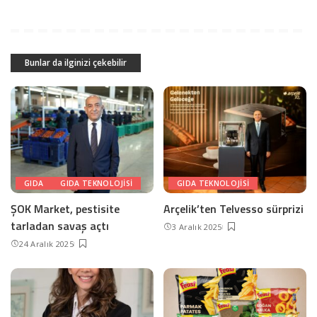
Bunlar da ilginizi çekebilir
GIDA
GIDA TEKNOLOJISI
GIDA TEKNOLOJISI
ŞOK Market, pestisite
Arçelik’ten Telvesso sürprizi
tarladan savaş açtı
3 Aralık 2025
24 Aralık 2025