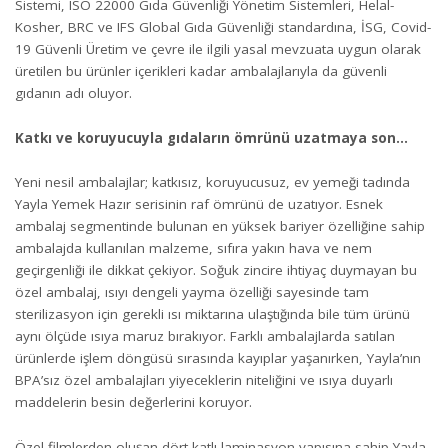
Sistemi, ISO 22000 Gıda Güvenliği Yönetim Sistemleri, Helal-
Kosher, BRC ve IFS Global Gıda Güvenliği standardına, İSG, Covid-
19 Güvenli Üretim ve çevre ile ilgili yasal mevzuata uygun olarak
üretilen bu ürünler içerikleri kadar ambalajlarıyla da güvenli
gıdanın adı oluyor.
Katkı ve koruyucuyla gıdaların ömrünü uzatmaya son…
Yeni nesil ambalajlar; katkısız, koruyucusuz, ev yemeği tadında
Yayla Yemek Hazır serisinin raf ömrünü de uzatıyor. Esnek
ambalaj segmentinde bulunan en yüksek bariyer özelliğine sahip
ambalajda kullanılan malzeme, sıfıra yakın hava ve nem
geçirgenliği ile dikkat çekiyor. Soğuk zincire ihtiyaç duymayan bu
özel ambalaj, ısıyı dengeli yayma özelliği sayesinde tam
sterilizasyon için gerekli ısı miktarına ulaştığında bile tüm ürünü
aynı ölçüde ısıya maruz bırakıyor. Farklı ambalajlarda satılan
ürünlerde işlem döngüsü sırasında kayıplar yaşanırken, Yayla’nın
BPA’sız özel ambalajları yiyeceklerin niteliğini ve ısıya duyarlı
maddelerin besin değerlerini koruyor.
Özel filmlerden oluşan dört katlı laminasyon yapısına sahip Yayla