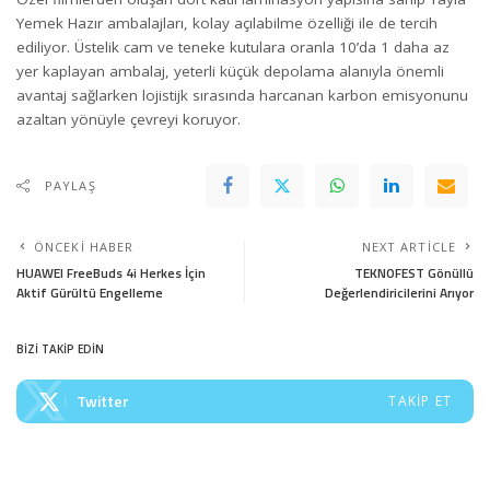
Yemek Hazır ambalajları, kolay açılabilme özelliği ile de tercih
ediliyor. Üstelik cam ve teneke kutulara oranla 10’da 1 daha az
yer kaplayan ambalaj, yeterli küçük depolama alanıyla önemli
avantaj sağlarken lojistijk sırasında harcanan karbon emisyonunu
azaltan yönüyle çevreyi koruyor.
PAYLAŞ
ÖNCEKI HABER
NEXT ARTICLE
HUAWEI FreeBuds 4i Herkes İçin
TEKNOFEST Gönüllü
Aktif Gürültü Engelleme
Değerlendiricilerini Arıyor
BİZİ TAKİP EDİN
Twitter
TAKIP ET