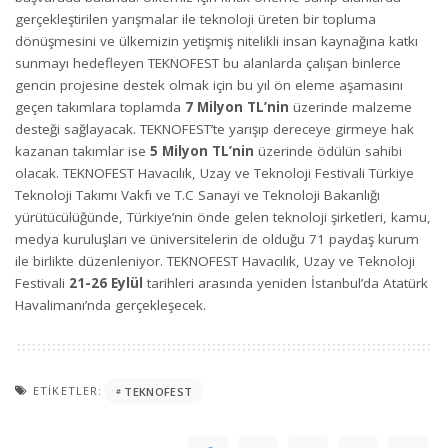
gerçekleştirilen yarışmalar ile teknoloji üreten bir topluma
dönüşmesini ve ülkemizin yetişmiş nitelikli insan kaynağına katkı
sunmayı hedefleyen TEKNOFEST bu alanlarda çalışan binlerce
gencin projesine destek olmak için bu yıl ön eleme aşamasını
geçen takımlara toplamda
7 Milyon TL’nin
üzerinde malzeme
desteği sağlayacak. TEKNOFEST’te yarışıp dereceye girmeye hak
kazanan takımlar ise
5 Milyon TL’nin
üzerinde ödülün sahibi
olacak. TEKNOFEST Havacılık, Uzay ve Teknoloji Festivali Türkiye
Teknoloji Takımı Vakfı ve T.C Sanayi ve Teknoloji Bakanlığı
yürütücülüğünde, Türkiye’nin önde gelen teknoloji şirketleri, kamu,
medya kuruluşları ve üniversitelerin de olduğu 71 paydaş kurum
ile birlikte düzenleniyor. TEKNOFEST Havacılık, Uzay ve Teknoloji
Festivali
21-26 Eylül
tarihleri arasında yeniden İstanbul’da Atatürk
Havalimanı’nda gerçekleşecek.
ETIKETLER:
TEKNOFEST