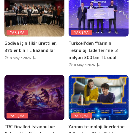
YARIŞMA
YARIŞMA
Godiva için fikir ürettiler,
Turkcell’den “Yarının
375’er bin TL kazandılar
Teknoloji Liderleri”ne 3
milyon 300 bin TL ödül
18 Mayıs 2026
10 Mayıs 2026
YARIŞMA
YARIŞMA
FRC finalleri İstanbul ve
Yarının teknoloji liderlerine