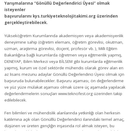
Yarışmalarına “Gönüllü Değerlendirici Üyesi” olmak
isteyenler
başvurularını
kys.turkiyeteknolojitakimi.org
üzerinden
gerçekleştirebilecek.
Yükseköğretim Kurumlarında akademisyen veya akademisyenlik
deneyimine sahip (öğretim elemanı, öğretim görevlisi, okutman,
uzman, araştırma görevlisi, doçent, profesör vb. ), Milli Eğitim
Bakanlığına bağlı kurumlarda öğretmen veya eğitmenlik yapmış,
DENEYAP, Bilim Merkezi veya BİLSEM gibi kurumlarda eğitmenlik
yapmış, kurum ve özel sektörde mühendis olarak görev alan en
az lisans mezunu adaylar Gönüllü Değerlendirici Üyesi olmak için
başvuruda bulunabilecekler. Başvuru aşaması, ön değerlendirme
ve yüz yüze mülakat aşaması olmak üzere üç aşamada yapılacak
değerlendirmelerin sonuçları
www.teknofest.org
üzerinden takip
edilebilecek.
Fen bilimleri ve mühendislik alanlarında yetkinliği olan herkesin
katılımına açık olan Gönülllü Değerlendirici ilanındaki temel amaç,
düşünen ve üreten gençliğin inşasında rol almak isteyen, bu