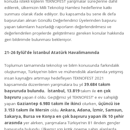
konuda istekli kişilerin TEKNOFEST yarışmalar süreçlerine dahil
edilerek, ülkemizin Milli Teknoloji Hamlesi hedeflerine katkı
sunması olarak ifade ediliyor. Bu kapsamda bu sene ilk defa
başvuruları alınan Gönüllü Değerlendirici Üyelerinden başvuru
yapan takımların hazırladığı raporların değerlendirilmesi ve
değerlendirilen projelerde geliştirilmesi gereken konular hakkında
geri bildirimde bulunması bekleniyor.
21-26 Eylül’de İstanbul Atatürk Havalimanında
Toplumun tamamında teknoloji ve bilim konusunda farkındalık
oluşturmayı, Türkiye’nin bilim ve mühendislik alanlarında yetişmiş
insan kaynağını artırmayı hedefleyen TEKNOFEST 2021
kapsamında düzenlenen yarışmalara bu yıl
39.684 takım
başvuruda bulundu.
İstanbul, 13.819
takım ile
en çok
başvuru
yapan il oldu. Geçtiğimiz yıl TEKNOFEST’ e ev sahipliği
yapan
Gaziantep 6.980 takım ile ikinci
olurken,
üçüncü ise
3.153 takım ile Mersin
oldu.
Ankara, Adana, İzmir, Samsun,
Sakarya, Bursa ve Konya en çok başvuru yapan ilk 10 şehir
arasında
yer alırken, yarışmalara Türkiye’nin 81 ilinden gençler
başvuruda bulundu. Ülkemiz için kritik öneme sahip alanlarda