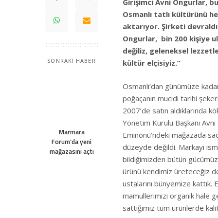
Girişimci Avni Ongurlar, b
Osmanlı tatlı kültürünü h
aktarıyor. Şirketi devraldı
Ongurlar, bin 200 kişiye ul
değiliz, geleneksel lezzet
SONRAKİ HABER
kültür elçisiyiz.”
Osmanlı’dan günümüze kadar 
poğaçanın mucidi tarihi şeker
2007’de satın aldıklarında kö
Yönetim Kurulu Başkanı Avni O
Marmara
Eminönü’ndeki mağazada sadece
Forum’da yeni
düzeyde değildi. Markayı ismi
mağazasını açtı
bildiğimizden bütün gücümüzü
ürünü kendimiz üreteceğiz ded
ustalarını bünyemize kattık. E
mamullerimizi organik hale ge
sattığımız tüm ürünlerde kalite