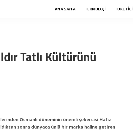
ANA SAYFA
TEKNOLOJİ
TÜKETİCİ
ldır Tatlı Kültürünü
elerinden Osmanlı döneminin önemli şekercisi Hafız
aldıktan sonra dünyaca ünlü bir marka haline getiren