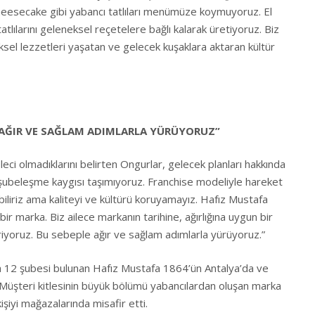
eesecake gibi yabancı tatlıları menümüze koymuyoruz. El
tatlılarını geleneksel reçetelere bağlı kalarak üretiyoruz. Biz
sel lezzetleri yaşatan ve gelecek kuşaklara aktaran kültür
 AĞIR VE SAĞLAM ADIMLARLA YÜRÜYORUZ”
i olmadıklarını belirten Ongurlar, gelecek planları hakkında
de şubeleşme kaygısı taşımıyoruz. Franchise modeliyle hareket
iliriz ama kaliteyi ve kültürü koruyamayız. Hafız Mustafa
ir marka. Biz ailece markanın tarihine, ağırlığına uygun bir
oruz. Bu sebeple ağır ve sağlam adımlarla yürüyoruz.”
nda 12 şubesi bulunan Hafız Mustafa 1864’ün Antalya’da ve
 Müşteri kitlesinin büyük bölümü yabancılardan oluşan marka
şiyi mağazalarında misafir etti.