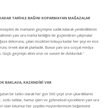
KADAR TARİHLE BAĞINI KOPARMAYAN MAĞAZALAR
nseptini de markanın geçmişine sadık kalarak yenilediklerini
alitenin yanı sıra marka kimliğini de güçlendiren çalışmalar
ğaza dekoruna, çalan müzikten kokuya kadar her şeyi en ince
rünü örnek alarak planladık. Bunun yanı sıra sosyal medya
 Güçlü geçmişin altını ürün ve sunum ile doldurduk.”
K BAKLAVA, KAZANDİBİ VAR
atan bir tatlıcı olarak her gün 500 çeşit ürün çıkardıklarını
, sütlü tatlılar, hamur işleri ve geleneksel içeceklerin yanı sıra
i olan lokumun her çeşidini müşterilerimizin beğenisine