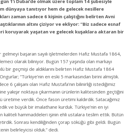
ugün 1’i Dubai’de olmak üzere toplam 14 şubesiyle
em dünyaya tanıtıyor hem de gelecek nesillere
kları zaman sadece 6 kişinin çalıştığını belirten Avni
aştıklarının altını çiziyor ve ekliyor: “Biz sadece esnaf
leri koruyarak yaşatan ve gelecek kuşaklara aktaran bir
gelmeyi başaran sayılı işletmelerden Hafız Mustafa 1864,
lemeci olarak biliniyor. Bugün 157 yaşında olan markayı
klü bir geçmişi de aldıklarını belirten Hafız Mustafa 1864
ngurlar; “Türkiye’nin en eski 5 markasından birini almıştık.
 6 çalışanı olan Hafız Mustafa’nın bilinirliği istediğimiz
ne yakışır noktaya çıkarmanın ürünlerin kalitesinden geçtiğini
 üretime verdik. Önce fason üretimi kaldırdık. Satacağımız
ik ve büyük bir imalathane kurduk. Türkiye’nin en iyi
n kaliteli hammaddeleri işinin ehli ustalara teslim ettik. Bütün
tirdik. Sonrası kendiliğinden çorap söküğü gibi geldi. Bugün
nin belirleyicisi olduk.” dedi.