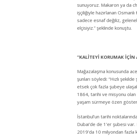
sunuyoruz. Makaron ya da ch
işçiliğiyle hazırlanan Osmanlı 
sadece esnaf değiliz, gelenek
elçisiyiz.” şeklinde konuştu.
“KALİTEYİ KORUMAK İÇİN
Mağazalaşma konusunda acelec
şunları söyledi: “Hızlı şekil
etsek çok fazla şubeye ulaşab
1864, tarihi ve misyonu olan b
yaşam sürmeye özen gösteriy
İstanbul’un tarihi noktaları
Dubai’de de 1’er şubesi var.
2019’da 10 milyondan fazla ki