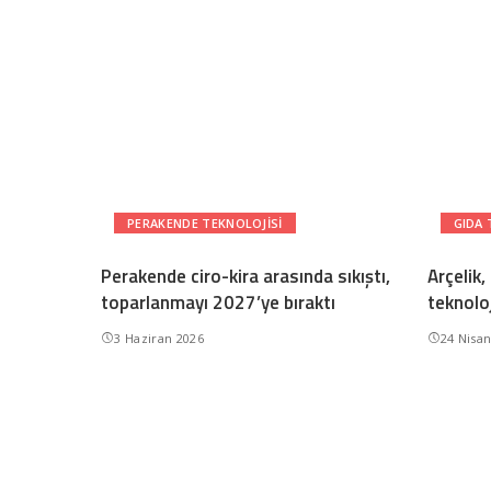
PERAKENDE TEKNOLOJISI
GIDA 
Perakende ciro-kira arasında sıkıştı,
Arçelik,
toparlanmayı 2027’ye bıraktı
teknoloj
3 Haziran 2026
24 Nisa