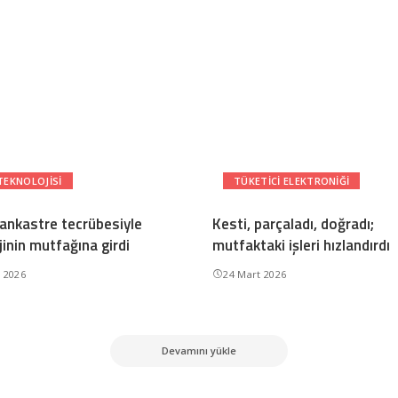
TEKNOLOJISI
TÜKETICI ELEKTRONIĞI
 ankastre tecrübesiyle
Kesti, parçaladı, doğradı;
inin mutfağına girdi
mutfaktaki işleri hızlandırdı
n 2026
24 Mart 2026
Devamını yükle