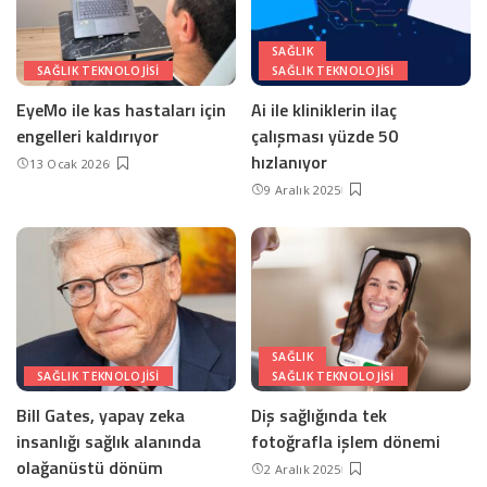
SAĞLIK
SAĞLIK TEKNOLOJISI
SAĞLIK TEKNOLOJISI
EyeMo ile kas hastaları için
Ai ile kliniklerin ilaç
engelleri kaldırıyor
çalışması yüzde 50
hızlanıyor
13 Ocak 2026
9 Aralık 2025
SAĞLIK
SAĞLIK TEKNOLOJISI
SAĞLIK TEKNOLOJISI
Bill Gates, yapay zeka
Diş sağlığında tek
insanlığı sağlık alanında
fotoğrafla işlem dönemi
olağanüstü dönüm
2 Aralık 2025