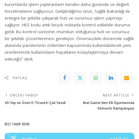
kurumlarda işlem yaptıranların kendini daha güvende ve değerli
hissetmelerini sağlıyoruz. Geliştirdiğimiz ürün, Sağlık Bakanlığı ile
entegre bir şekilde çalışarak hızlı ve sorunsuz işlem yapmayı
sağlıyor. HES kodu artık birçok noktada kontrol edilebilir duruma
geldi. Bu kontrol sürecinin mümkün olduğunca hızlı ve sorunsuz
bir şekilde çözümlenmesi gerekiyor. Önümüzdeki dönemde sağlık
alanında pandeminin önlemleri kapsamında kullanılabilecek yeni
ürünlerimizle kullanıcıların hayatlarını kolaylaştırmaya devam
edeceğiz’’ dedi.
PAYLAŞ
ÖNCEKI HABER
NEXT ARTICLE
45 Yaş ve Üzeri E-Ticareti Çok Sevdi
Aral Game’den EA Oyunlarında
Sömestr Kampanyası
BİZİ TAKİP EDİN
Twitter
TAKIP ET