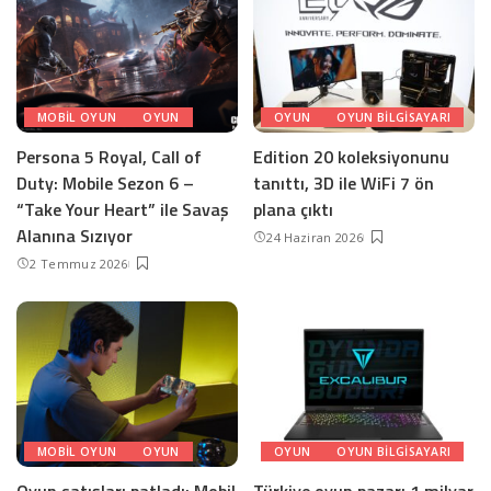
MOBIL OYUN
OYUN
OYUN
OYUN BILGISAYARI
Persona 5 Royal, Call of
Edition 20 koleksiyonunu
Duty: Mobile Sezon 6 –
tanıttı, 3D ile WiFi 7 ön
“Take Your Heart” ile Savaş
plana çıktı
Alanına Sızıyor
24 Haziran 2026
2 Temmuz 2026
MOBIL OYUN
OYUN
OYUN
OYUN BILGISAYARI