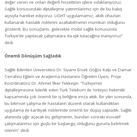
değer veren ve onları değerli hissettiren işlere odaklanıyoruz.
Sağlık konusundaki dijitalleşme yatırımlarımız için de bu bakış
açısıyla hareket ediyoruz. LIGHT uygulamamız, akıllı cihazları
kullanarak hastalık risklerini azaltabilmenin mümkün olduğunu
gösterdi. Bu sonuçların, gelecekte mobil sağlık konusunda
Türkiye’de yapılacak çalışmalara da ışık tutacağına inanıyoruz”
dedi.
Önemli Dönüşüm Sağladık
Sağlık Bilimleri Üniversitesi Dr. Siyami Ersek Göğüs Kalp ve Damar
Cerrahisi Eğitim ve Araştırma Hastanesi Öğretim Üyesi, Proje
Koordinatörü Dr. Ahmet İlker Tekkeşin: “Türkiye’nin
dijitalleşmesine liderlik eden Türk Telekom ile ‘önleyici hekimlik’
kapsamında çok önemli bir iş birliğine imza attık. Bir yılın sonunda,
bu bilimsel çalışma ile hastaların düzenli olarak kullandıkları
uygulama ile kardiyak risklerinde önemli bir düşüş saptadık. Sağlık
alanında çığır açacak bu gelişmenin, bundan sonraki inovatif
çalışmalarımız için güçlü bir başlangıç olduğunu gururla belirtmek
isterim” dedi.