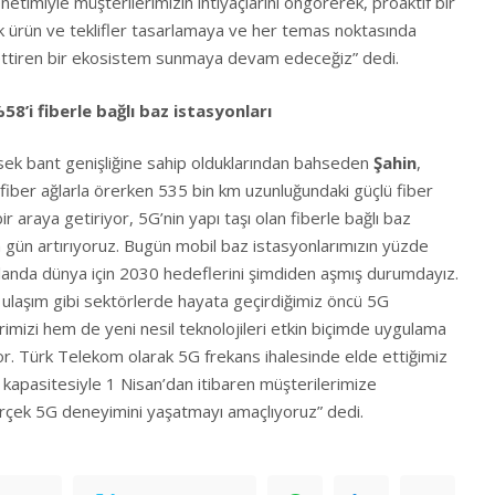
etimiyle müşterilerimizin ihtiyaçlarını öngörerek, proaktif bir
lik ürün ve teklifler tasarlamaya ve her temas noktasında
settiren bir ekosistem sunmaya devam edeceğiz” dedi.
58’i fiberle bağlı baz istasyonları
sek bant genişliğine sahip olduklarından bahseden
Şahin
,
a fiber ağlarla örerken 535 bin km uzunluğundaki güçlü fiber
ir araya getiriyor, 5G’nin yapı taşı olan fiberle bağlı baz
 gün artırıyoruz. Bugün mobil baz istasyonlarımızın yüzde
 alanda dünya için 2030 hedeflerini şimdiden aşmış durumdayız.
e ulaşım gibi sektörlerde hayata geçirdiğimiz öncü 5G
erimizi hem de yeni nesil teknolojileri etkin biçimde uygulama
yor. Türk Telekom olarak 5G frekans ihalesinde elde ettiğimiz
kapasitesiyle 1 Nisan’dan itibaren müşterilerimize
rçek 5G deneyimini yaşatmayı amaçlıyoruz” dedi.