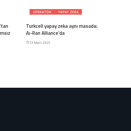
OPERATÖR
YAPAY ZEKA
’tan
Turkcell yapay zeka aynı masada:
ımsız
Aı-Ran Alliance’da
13 Mart 2025