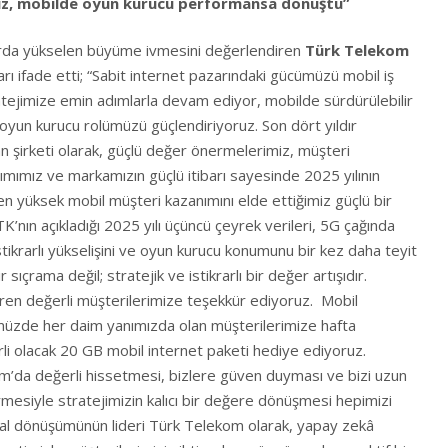
üz, mobilde oyun kurucu performansa dönüştü”
rda yükselen büyüme ivmesini değerlendiren
Türk Telekom
rı ifade etti; “Sabit internet pazarındaki gücümüzü mobil iş
tejimize emin adımlarla devam ediyor, mobilde sürdürülebilir
un kurucu rolümüzü güçlendiriyoruz. Son dört yıldır
n şirketi olarak, güçlü değer önermelerimiz, müşteri
mımız ve markamızın güçlü itibarı sayesinde 2025 yılının
 en yüksek mobil müşteri kazanımını elde ettiğimiz güçlü bir
nın açıkladığı 2025 yılı üçüncü çeyrek verileri, 5G çağında
ikrarlı yükselişini ve oyun kurucu konumunu bir kez daha teyit
r sıçrama değil; stratejik ve istikrarlı bir değer artışıdır.
ren değerli müşterilerimize teşekkür ediyoruz.
Mobil
müzde her daim yanımızda olan müşterilerimize hafta
i olacak 20 GB mobil internet paketi hediye ediyoruz.
m’da değerli hissetmesi, bizlere güven duyması ve bizi uzun
rmesiyle stratejimizin kalıcı bir değere dönüşmesi hepimizi
jital dönüşümünün lideri Türk Telekom olarak, yapay zekâ