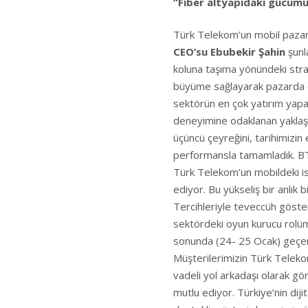
“Fiber altyapıdaki gücüm
Türk Telekom’un mobil paza
CEO’su Ebubekir Şahin
şunla
koluna taşıma yönündeki stra
büyüme sağlayarak pazarda oy
sektörün en çok yatırım yapa
deneyimine odaklanan yaklaşı
üçüncü çeyreğini, tarihimizin
performansla tamamladık. BTK’
Türk Telekom’un mobildeki ist
ediyor. Bu yükseliş bir anlık bi
Tercihleriyle teveccüh göste
sektördeki oyun kurucu rolü
sonunda (24- 25 Ocak) geçerl
Müşterilerimizin Türk Teleko
vadeli yol arkadaşı olarak gö
mutlu ediyor. Türkiye’nin di