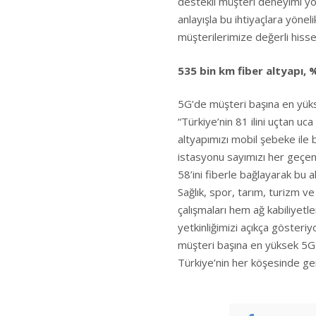
destekli müşteri deneyimi yön
anlayışla bu ihtiyaçlara yöne
müşterilerimize değerli his
535 bin km fiber altyapı, %
5G’de müşteri başına en yük
“Türkiye’nin 81 ilini uçtan uc
altyapımızı mobil şebeke ile b
istasyonu sayımızı her geçen
58’ini fiberle bağlayarak bu
Sağlık, spor, tarım, turizm v
çalışmaları hem ağ kabiliyetl
yetkinliğimizi açıkça gösteri
müşteri başına en yüksek 5G 
Türkiye’nin her köşesinde ge