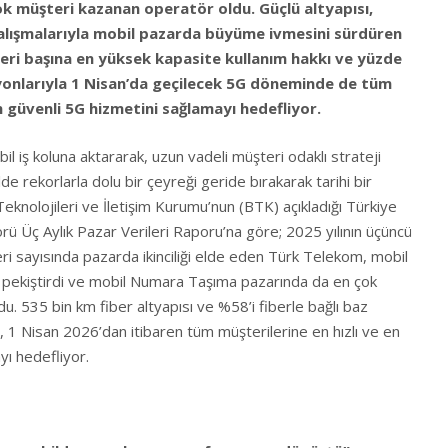
ok müşteri kazanan operatör oldu
. Güçlü altyapısı,
alışmalarıyla mobil pazarda büyüme ivmesini sürdüren
ri başına en yüksek kapasite kullanım hakkı ve yüzde
asyonlarıyla 1 Nisan’da geçilecek 5G döneminde de tüm
en güvenli 5G hizmetini sağlamayı hedefliyor.
il iş koluna aktararak, uzun vadeli müşteri odaklı strateji
 rekorlarla dolu bir çeyreği geride bırakarak tarihi bir
Teknolojileri ve İletişim Kurumu’nun (BTK) açıkladığı Türkiye
ü Üç Aylık Pazar Verileri Raporu’na göre; 2025 yılının üçüncü
eri sayısında pazarda ikinciliği elde eden Türk Telekom, mobil
 pekiştirdi ve mobil Numara Taşıma pazarında da en çok
. 535 bin km fiber altyapısı ve %58’i fiberle bağlı baz
, 1 Nisan 2026’dan itibaren tüm müşterilerine en hızlı ve en
yı hedefliyor.