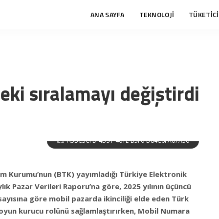
ANA SAYFA
TEKNOLOJİ
TÜKETİCİ
ki sıralamayı değiştirdi
A5BC3CFD-4D51-461E-B5F0-D84C6FA67A36
tişim Kurumu’nun (BTK) yayımladığı Türkiye Elektronik
k Pazar Verileri Raporu’na göre, 2025 yılının üçüncü
 sayısına göre mobil pazarda ikinciliği elde eden Türk
yun kurucu rolünü sağlamlaştırırken,
Mobil Numara