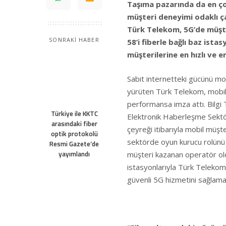
Taşıma pazarında da en ç
müşteri deneyimi odaklı ç
Türk Telekom, 5G’de müşte
SONRAKİ HABER
58’i fiberle bağlı baz ist
müşterilerine en hızlı ve 
Sabit internetteki gücünü mob
yürüten Türk Telekom, mobilde
performansa imza attı. Bilgi 
Türkiye ile KKTC
Elektronik Haberleşme Sektör
arasındaki fiber
çeyreği itibarıyla mobil müşt
optik protokolü
sektörde oyun kurucu rolünü
Resmi Gazete’de
yayımlandı
müşteri kazanan operatör oldu
istasyonlarıyla Türk Telekom
güvenli 5G hizmetini sağlama