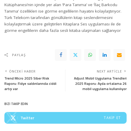
Kütüphanesi’nin içinde yer alan ‘Para Tanıma’ ve ‘İlaç Barkodu
Tanıma’ özellikleri ise görme engellilerin hayatını kolaylaştırıyor.
Türk Telekom tarafından gönüllülerin kitap seslendirmesini
kolaylaştırmak üzere geliştirilen Kitaplara Ses uygulaması ile de
görme engellilerin daha fazla sesli kitaba ulaşmaları sağlanıyor
PAYLAŞ
ÖNCEKI HABER
NEXT ARTICLE
Trend Micro 2025 Siber Risk
Adjust Mobil Uygulama Trendleri
Raporu: Fidye saldırılarında ciddi
2025 Raporu: Ayda ortalama 26
artış var
mobil uygulama kullanılıyor
BİZİ TAKİP EDİN
Twitter
TAKIP ET