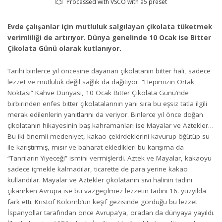
Processed with VSCO with a5 preset
Evde çalışanlar için mutluluk salgılayan çikolata tüketmek
verimliliği de artırıyor. Dünya genelinde 10 Ocak ise Bitter
Çikolata Günü olarak kutlanıyor.
Tarihi binlerce yıl öncesine dayanan çikolatanın bitter hali, sadece
lezzet ve mutluluk değil sağlık da dağıtıyor. “Hepimizin Ortak
Noktası” Kahve Dünyası, 10 Ocak Bitter Çikolata Günü’nde
birbirinden enfes bitter çikolatalarının yanı sıra bu eşsiz tatla ilgili
merak edilenlerin yanıtlarını da veriyor. Binlerce yıl önce doğan
çikolatanın hikayesinin baş kahramanları ise Mayalar ve Aztekler…
Bu iki önemli medeniyet, kakao çekirdeklerini kavurup öğütüp su
ile karıştırmış, mısır ve baharat ekledikleri bu karışıma da
“Tanrıların Yiyeceği” ismini vermişlerdi. Aztek ve Mayalar, kakaoyu
sadece içmekle kalmadılar, ticarette de para yerine kakao
kullandılar. Mayalar ve Aztekler çikolatanın sıvı halinin tadını
çıkarırken Avrupa ise bu vazgeçilmez lezzetin tadını 16. yüzyılda
fark etti. Kristof Kolomb’un keşif gezisinde gördüğü bu lezzet
İspanyollar tarafından önce Avrupa’ya, oradan da dünyaya yayıldı.