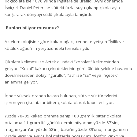
İlk çikolata ise 1876 yılında İngiltere’de üretildi. Aynı dönemde
İsviçreli Daniel Peter ise sütteki fazla suyu çıkarıp çikolatayla
karıştırarak dünyayı sütlü çikolatayla tanıştırdı.
Bunları biliyor musunuz?
Aztek mitolojisine göre kakao ağacı, cennette yetişen “İyilik ve
kötülük ağacı”nın yeryüzündeki temsilcisiydi.
Çikolata kelimesi ise Aztek dilindeki “xocolatl” kelimesinden
geliyor. “Xocol” kakao çekirdeklerinin gürültülü bir şekilde havanda
dövülmesinden dolayı “gürültü”, “atl” ise “su” veya “içecek”
anlamına geliyor.
İçinde yüksek oranda kakao bulunan, süt ve süt türevlerini
içermeyen çikolatalar bitter çikolata olarak kabul ediliyor.
Yüzde 70–85 kakao oranına sahip 100 gramlık bitter çikolata
ortalama 11 gram lif, günlük demir ihtiyacının yüzde 67’sini,
magnezyum’un yüzde 58’ini, bakır’ın yüzde 89’unu, manganezin
yüzde 98’in ve ayrıca bol miktarda potasyum, fosfor, çinko ve