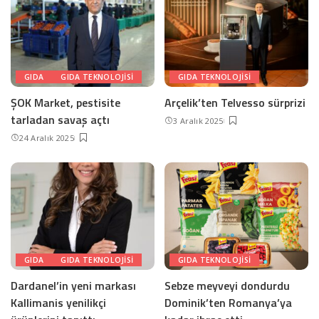
GIDA
GIDA TEKNOLOJISI
GIDA TEKNOLOJISI
ŞOK Market, pestisite
Arçelik’ten Telvesso sürprizi
tarladan savaş açtı
3 Aralık 2025
24 Aralık 2025
GIDA
GIDA TEKNOLOJISI
GIDA TEKNOLOJISI
Dardanel’in yeni markası
Sebze meyveyi dondurdu
Kallimanis yenilikçi
Dominik’ten Romanya’ya