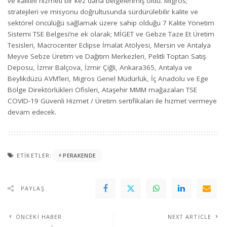
ve kaliteli hizmeti bir kez daha belgelenmiş oldu. Migros;
stratejileri ve misyonu doğrultusunda sürdürülebilir kalite ve
sektörel öncülüğü sağlamak üzere sahip olduğu 7 Kalite Yönetim
Sistemi TSE Belgesi’ne ek olarak; MİGET ve Gebze Taze Et Üretim
Tesisleri, Macrocenter Eclipse İmalat Atölyesi, Mersin ve Antalya
Meyve Sebze Üretim ve Dağıtım Merkezleri, Pelitli Toptan Satış
Deposu, İzmir Balçova, İzmir Çiğli, Ankara365, Antalya ve
Beylikdüzü AVM’leri, Migros Genel Müdürlük, İç Anadolu ve Ege
Bölge Direktörlükleri Ofisleri, Ataşehir MMM mağazaları TSE
COVID-19 Güvenli Hizmet / Üretim sertifikaları ile hizmet vermeye
devam edecek.
ETIKETLER:
PERAKENDE
PAYLAŞ
ÖNCEKI HABER
NEXT ARTICLE