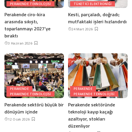
PERAKENDE TEKNOLOJISI
TÜKETICI ELEKTRONIĞI
Perakende ciro-kira
Kesti, parçaladı, doğradı;
arasında sıkıştı,
mutfaktaki işleri hızlandırdı
toparlanmayı 2027’ye
24 Mart 2026
bıraktı
3 Haziran 2026
PERAKENDE
PERAKENDE
PERAKENDE TEKNOLOJISI
PERAKENDE TEKNOLOJISI
Perakende sektörü büyük bir
Perakende sektöründe
dönüşüm içinde
teknoloji kayıp kaçağı
azaltıyor, stokları
12 Ocak 2026
düzenliyor