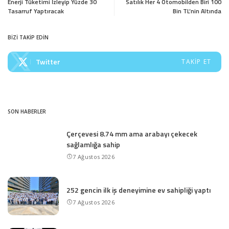
Enerji Tüketimi İzleyip Yüzde 30
Satılık Her 4 Otomobilden Biri 100
Tasarruf Yaptıracak
Bin TL’nin Altında
BİZİ TAKİP EDİN
Twitter
TAKIP ET
SON HABERLER
Çerçevesi 8.74 mm ama arabayı çekecek
sağlamlığa sahip
7 Ağustos 2026
252 gencin ilk iş deneyimine ev sahipliği yaptı
7 Ağustos 2026