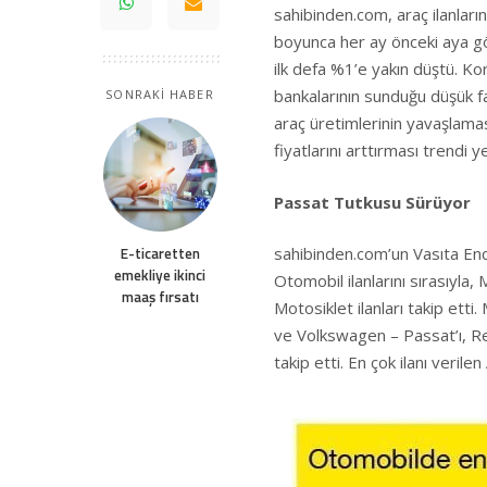
sahibinden.com, araç ilanlarına
boyunca her ay önceki aya göre
ilk defa %1’e yakın düştü. Ko
bankalarının sunduğu düşük fa
SONRAKİ HABER
araç üretimlerinin yavaşlaması
fiyatlarını arttırması trendi ye
Passat Tutkusu Sürüyor
E-ticaretten
sahibinden.com’un Vasıta Ende
emekliye ikinci
Otomobil ilanlarını sırasıyla,
maaş fırsatı
Motosiklet ilanları takip ett
ve Volkswagen – Passat’ı, Re
takip etti. En çok ilanı veril