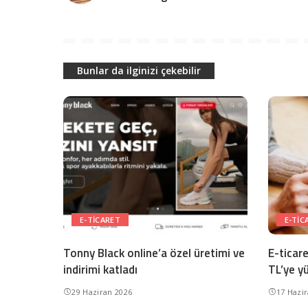
Bunlar da ilginizi çekebilir
E-TICARET
E-TIC
Tonny Black online’a özel üretimi ve
E-ticar
indirimi katladı
TL’ye y
29 Haziran 2026
17 Hazi