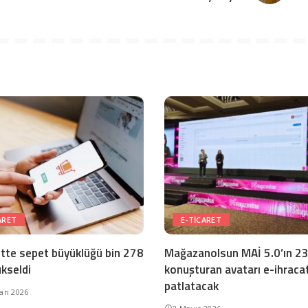
ARET
E-TICARET
ette sepet büyüklüğü bin 278
Mağazanolsun MAİ 5.0’ın 23 
ükseldi
konuşturan avatarı e-ihracat
patlatacak
ran 2026