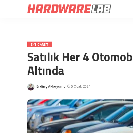
E-TICARET
Satılık Her 4 Otomobi
Altında
Erdinç Akkoyunlu
5 Ocak 2021
Posted
by