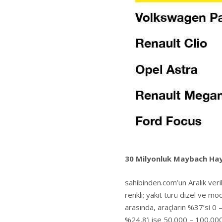
30 Milyonluk Maybach Hay
sahibinden.com’un Aralık veri
renkli; yakıt türü dizel ve mod
arasında, araçların %37’si 0 –
%24,8’i ise 50.000 – 100.000 