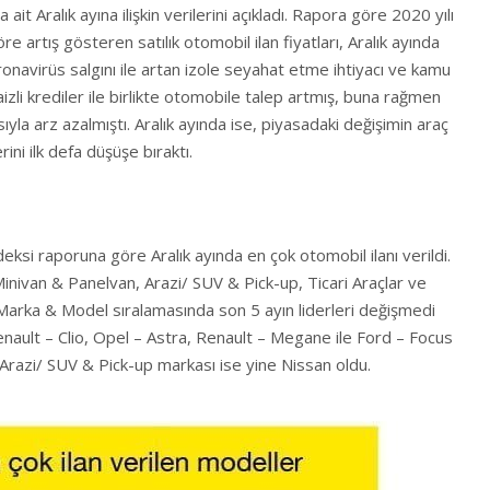
 ait Aralık ayına ilişkin verilerini açıkladı. Rapora göre 2020 yılı
 artış gösteren satılık otomobil ilan fiyatları, Aralık ayında
ronavirüs salgını ile artan izole seyahat etme ihtiyacı ve kamu
izli krediler ile birlikte otomobile talep artmış, buna rağmen
yla arz azalmıştı. Aralık ayında ise, piyasadaki değişimin araç
rini ilk defa düşüşe bıraktı.
ksi raporuna göre Aralık ayında en çok otomobil ilanı verildi.
 Minivan & Panelvan, Arazi/ SUV & Pick-up, Ticari Araçlar ve
i. Marka & Model sıralamasında son 5 ayın liderleri değişmedi
nault – Clio, Opel – Astra, Renault – Megane ile Ford – Focus
en Arazi/ SUV & Pick-up markası ise yine Nissan oldu.