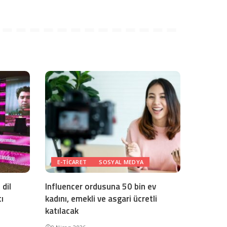
E-TICARET
SOSYAL MEDYA
dil
Influencer ordusuna 50 bin ev
ı
kadını, emekli ve asgari ücretli
katılacak