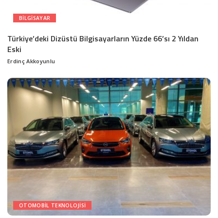
BILGISAYAR
Türkiye’deki Dizüstü Bilgisayarların Yüzde 66’sı 2 Yıldan
Eski
Erdinç Akkoyunlu
Posted
by
OTOMOBIL TEKNOLOJISI