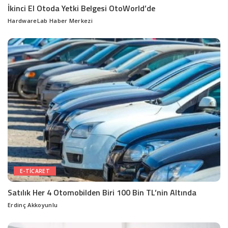
İkinci El Otoda Yetki Belgesi OtoWorld’de
HardwareLab Haber Merkezi
Posted
by
E-TICARET
Satılık Her 4 Otomobilden Biri 100 Bin TL’nin Altında
Erdinç Akkoyunlu
Posted
by