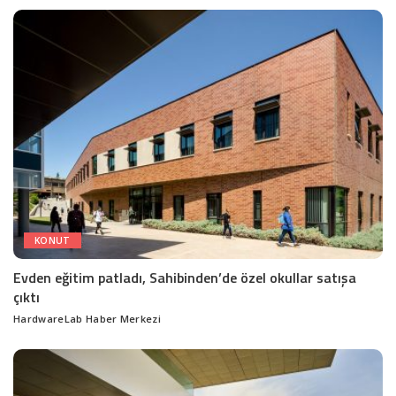
by
KONUT
Evden eğitim patladı, Sahibinden’de özel okullar satışa
çıktı
HardwareLab Haber Merkezi
Posted
by