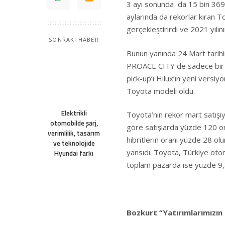
3 ayı sonunda da 15 bin 369 a
aylarında da rekorlar kıran T
gerçekleştirirdi ve 2021 yılını
SONRAKİ HABER
Bunun yanında 24 Mart tarihi
PROACE CITY de sadece bir ha
pick-up’ı Hilux’ın yeni versi
Toyota modeli oldu.
Elektrikli
Toyota’nın rekor mart satışıyla
otomobilde şarj,
göre satışlarda yüzde 120 ora
verimlilik, tasarım
hibritlerin oranı yüzde 28 olu
ve teknolojide
yansıdı. Toyota, Türkiye ot
Hyundai farkı
toplam pazarda ise yüzde 9,8
Bozkurt “Yatırımlarımızın K