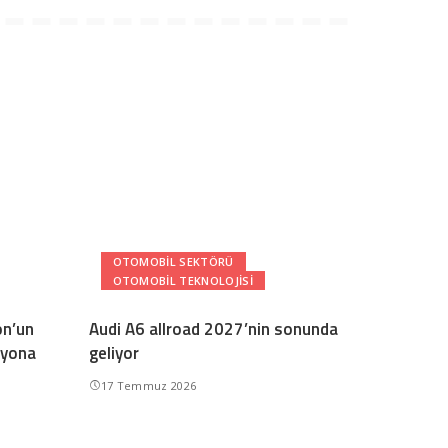
OTOMOBIL SEKTÖRÜ
OTOMOBIL TEKNOLOJISI
on’un
Audi A6 allroad 2027’nin sonunda
ilyona
geliyor
17 Temmuz 2026