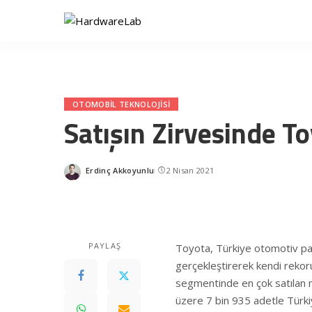
OTOMOBIL TEKNOLOJISI
Satışın Zirvesinde To
Erdinç Akkoyunlu
2 Nisan 2021
Posted
by
PAYLAŞ
Toyota, Türkiye otomotiv paza
gerçekleştirerek kendi rekoru
segmentinde en çok satılan m
üzere 7 bin 935 adetle Türkiye