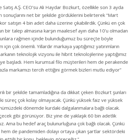
Satış A.Ş. CEO’su Ali Haydar Bozkurt, özellikle son 3 ayda
 sonuçlarını net bir şekilde gördüklerini belirterek “Mart
kor satışın 4 bin adet daha üzerine çıkabilirdik. Çünkü en çok
n bir talep almasına karşın maalesef ayın daha 10’u olmadan
 bunlara rağmen içinde bulunduğumuz bu süreçte böyle
 için çok önemli. Yıllardır markaya yaptığımız yatırımların
 markanın teknolojik vizyonu ile hibrit teknolojilerine yaptığımız
eye başladı. Hem kurumsal filo müşterileri hem de perakende
azla markamızı tercih ettiğini görmek bizleri mutlu ediyor”
şarılı bir şekilde tamamladığına da dikkat çeken Bozkurt şunları
ki süreç çok kolay olmayacak. Çünkü yüksek faiz ve yüksek
önümüzdeki dönemde kurdaki dalgalanmalara bağlı olacak.
ecek gibi görünüyor. Biz yine de yaklaşık 60 bin adetlik
ruz. Ama bu hedef araç bulunurluğuna çok bağlı olacak. Çünkü
 hem de pandemiden dolayı ortaya çıkan şartlar sektördeki
p ettiği bir konu, bekleyip göreceğiz.”