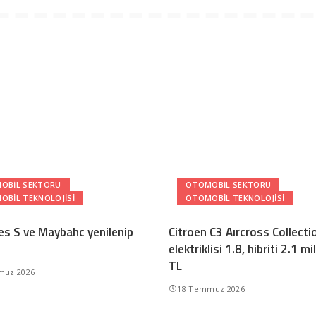
OBIL SEKTÖRÜ
OTOMOBIL SEKTÖRÜ
OBIL TEKNOLOJISI
OTOMOBIL TEKNOLOJISI
s S ve Maybahc yenilenip
Citroen C3 Aırcross Collecti
elektriklisi 1.8, hibriti 2.1 m
TL
muz 2026
18 Temmuz 2026