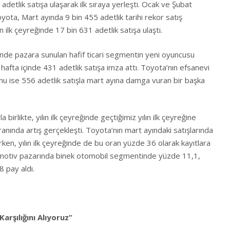
detlik satışa ulaşarak ilk sıraya yerleşti. Ocak ve Şubat
oyota, Mart ayında 9 bin 455 adetlik tarihi rekor satış
n ilk çeyreğinde 17 bin 631 adetlik satışa ulaştı.
nde pazara sunulan hafif ticari segmentin yeni oyuncusu
fta içinde 431 adetlik satışa imza attı. Toyota’nın efsanevi
yonu ise 556 adetlik satışla mart ayına damga vuran bir başka
 birlikte, yılın ilk çeyreğinde geçtiğimiz yılın ilk çeyreğine
nında artış gerçekleşti. Toyota’nın mart ayındaki satışlarında
rken, yılın ilk çeyreğinde de bu oran yüzde 36 olarak kayıtlara
omotiv pazarında binek otomobil segmentinde yüzde 11,1,
 pay aldı.
arşılığını Alıyoruz”