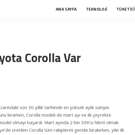
ANA SAYFA
TEKNOLOJİ
TÜKETİCİ
yota Corolla Var
rındaki son 30 yıllık tarihinde en yüksek aylık satışını
nu kırarken, Corolla modeli de mart ayı ve ilk çeyrekte
odel olmayı başardı. Mart ayında 2 bin 306’sı hibrit olmak
’de üretilen Corolla tüm rakiplerini geride bırakırken, yılın ilk