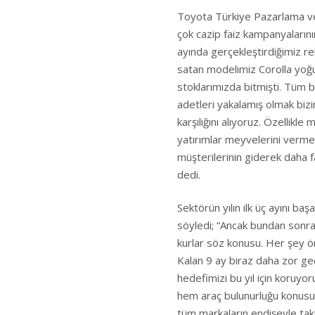
Toyota Türkiye Pazarlama ve 
çok cazip faiz kampanyalarının
ayında gerçekleştirdiğimiz re
satan modelimiz Corolla yoğu
stoklarımızda bitmişti. Tüm
adetleri yakalamış olmak bizim
karşılığını alıyoruz. Özellikle
yatırımlar meyvelerini verm
müşterilerinin giderek daha f
dedi.
Sektörün yılın ilk üç ayını ba
söyledi; “Ancak bundan sonra
kurlar söz konusu. Her şey 
Kalan 9 ay biraz daha zor geç
hedefimizi bu yıl için koruyo
hem araç bulunurluğu konusu
tüm markaların endişeyle taki