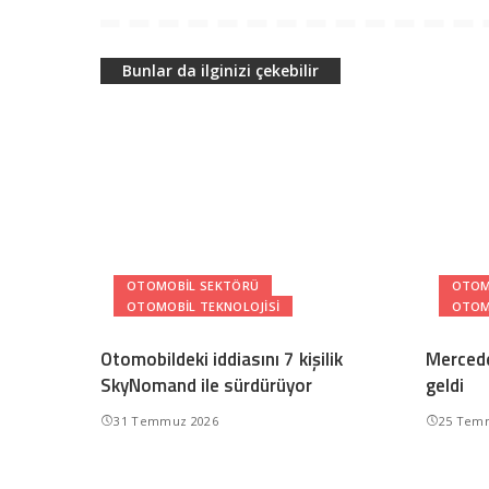
Bunlar da ilginizi çekebilir
OTOMOBIL SEKTÖRÜ
OTOM
OTOMOBIL TEKNOLOJISI
OTOM
Otomobildeki iddiasını 7 kişilik
Mercede
SkyNomand ile sürdürüyor
geldi
31 Temmuz 2026
25 Tem