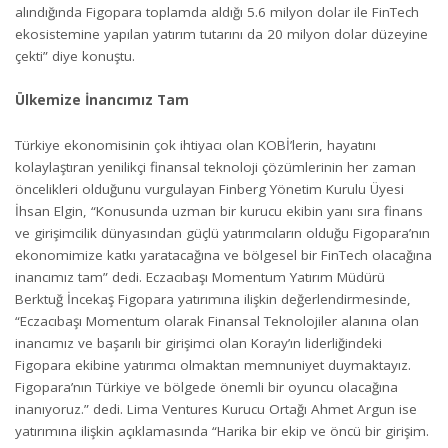
alındığında Figopara toplamda aldığı 5.6 milyon dolar ile FinTech
ekosistemine yapılan yatırım tutarını da 20 milyon dolar düzeyine
çekti” diye konuştu.
Ülkemize İnancımız Tam
Türkiye ekonomisinin çok ihtiyacı olan KOBİ’lerin, hayatını
kolaylaştıran yenilikçi finansal teknoloji çözümlerinin her zaman
öncelikleri olduğunu vurgulayan Finberg Yönetim Kurulu Üyesi
İhsan Elgin, “Konusunda uzman bir kurucu ekibin yanı sıra finans
ve girişimcilik dünyasından güçlü yatırımcıların olduğu Figopara’nın
ekonomimize katkı yaratacağına ve bölgesel bir FinTech olacağına
inancımız tam” dedi. Eczacıbaşı Momentum Yatırım Müdürü
Berktuğ İncekaş Figopara yatırımına ilişkin değerlendirmesinde,
“Eczacıbaşı Momentum olarak Finansal Teknolojiler alanına olan
inancımız ve başarılı bir girişimci olan Koray’ın liderliğindeki
Figopara ekibine yatırımcı olmaktan memnuniyet duymaktayız.
Figopara’nın Türkiye ve bölgede önemli bir oyuncu olacağına
inanıyoruz.” dedi. Lima Ventures Kurucu Ortağı Ahmet Argun ise
yatırımına ilişkin açıklamasında “Harika bir ekip ve öncü bir girişim.