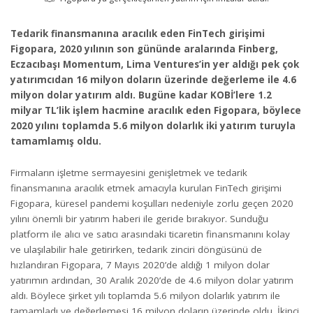
Tedarik finansmanına aracılık eden FinTech girişimi
Figopara, 2020 yılının son gününde aralarında Finberg,
Eczacıbaşı Momentum, Lima Ventures’in yer aldığı pek çok
yatırımcıdan 16 milyon doların üzerinde değerleme ile 4.6
milyon dolar yatırım aldı. Bugüne kadar KOBİ’lere 1.2
milyar TL’lik işlem hacmine aracılık eden Figopara, böylece
2020 yılını toplamda 5.6 milyon dolarlık iki yatırım turuyla
tamamlamış oldu.
Firmaların işletme sermayesini genişletmek ve tedarik
finansmanına aracılık etmek amacıyla kurulan FinTech girişimi
Figopara, küresel pandemi koşulları nedeniyle zorlu geçen 2020
yılını önemli bir yatırım haberi ile geride bırakıyor. Sunduğu
platform ile alıcı ve satıcı arasındaki ticaretin finansmanını kolay
ve ulaşılabilir hale getirirken, tedarik zinciri döngüsünü de
hızlandıran Figopara, 7 Mayıs 2020’de aldığı 1 milyon dolar
yatırımın ardından, 30 Aralık 2020’de de 4.6 milyon dolar yatırım
aldı. Böylece şirket yılı toplamda 5.6 milyon dolarlık yatırım ile
tamamladı ve değerlemesi 16 milyon doların üzerinde oldu. İkinci