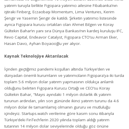
yatırım turuyla birlikte Figopara yatırımcı ailesine Fibabanka’nın
iştiraki Finberg, Eczacıbaşı Momentum, Lima Ventures, Kerim
Şengir ve Yasemin Şengir de katıldı. Şirketin yatırımcı listesinde
ayrıca Figopara kurucu ortakları olan Ahmet Bilgen ve Koray
Gültekin Bahar’ın yanı sıra Dünya Bankası’nın kardeş kuruluşu IFC,
Revo Capital, Endeavor Catalyst, Figopara CTO’su Arman Eker,
Hasan Davcı, Ayhan Boyacıoğlu yer alıyor.
Kaynak Teknolojiye Aktarılacak
İçinden geçtiğimiz pandemi koşulları altında Türkiye’den ve
dünyadan önemli kurumların ve yatırımcıların Figopara’ya iki turda
toplam 5.6 milyon dolar yatırım yapmasının oldukça anlamlı
olduğunu belirten Figopara Kurucu Ortağı ve CEO’su Koray
Gültekin Bahar, “Mayıs ayındaki 1 milyon dolarlık ilk yatırım
turunun ardından, yılın son gününde ikinci yatırım turunu da 4.6
milyon dolar ile tamamlamış olmanın gururu ve mutluluğu
içindeyiz. Startups.watch verilerine göre kasım sonu itibarıyla
Türkiye’deki FinTech’lerin 2020 yılında toplam aldığı yatırım
tutarının 14 milyon dolar seviyelerinde olduğu göz önüne