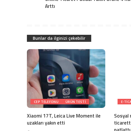
Arttı
Bunlar da ilginizi çekebilir
CEP TELEFONU
ÜRÜN TESTI
E-TIC
Xiaomi 17T, Leica Live Moment ile
Sosyal 
uzakları yakın etti
ticaret
patlattı