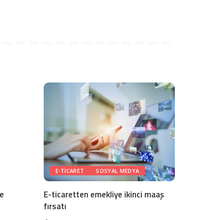
E-TICARET
SOSYAL MEDYA
ye
E-ticaretten emekliye ikinci maaş
fırsatı