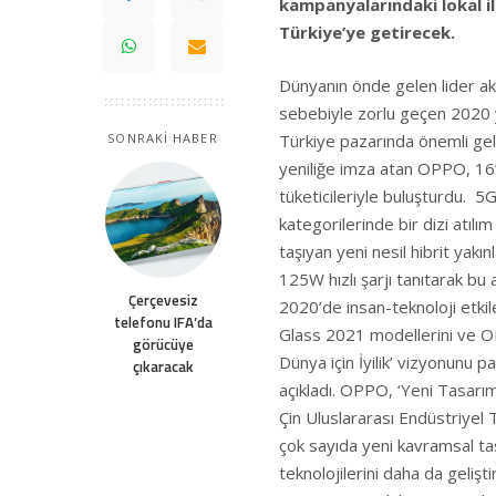
kampanyalarındaki lokal i
Türkiye’ye getirecek.
Dünyanın önde gelen lider ak
sebebiyle zorlu geçen 2020 
Türkiye pazarında önemli gel
SONRAKİ HABER
yeniliğe imza atan OPPO, 16’nc
tüketicileriyle buluşturdu. 5
kategorilerinde bir dizi atılı
taşıyan yeni nesil hibrit yak
125W hızlı şarjı tanıtarak bu
Çerçevesiz
2020’de insan-teknoloji etk
telefonu IFA’da
Glass 2021 modellerini ve OPP
görücüye
Dünya için İyilik’ vizyonunu 
çıkaracak
açıkladı. OPPO, ‘Yeni Tasar
Çin Uluslararası Endüstriyel
çok sayıda yeni kavramsal tas
teknolojilerini daha da geli