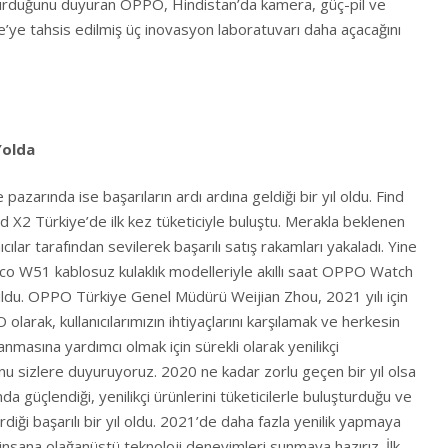
urduğunu duyuran OPPO, Hindistan’da kamera, güç-pil ve
’ye tahsis edilmiş üç inovasyon laboratuvarı daha açacağını
Yolda
e pazarında ise başarıların ardı ardına geldiği bir yıl oldu. Find
nd X2 Türkiye’de ilk kez tüketiciyle buluştu. Merakla beklenen
ılar tarafından sevilerek başarılı satış rakamları yakaladı. Yine
nco W51 kablosuz kulaklık modelleriyle akıllı saat OPPO Watch
nuldu. OPPO Türkiye Genel Müdürü Weijian Zhou, 2021 yılı için
 olarak, kullanıcılarımızın ihtiyaçlarını karşılamak ve herkesin
anmasına yardımcı olmak için sürekli olarak yenilikçi
bunu sizlere duyuruyoruz. 2020 ne kadar zorlu geçen bir yıl olsa
a güçlendiği, yenilikçi ürünlerini tüketicilerle buluşturduğu ve
irdiği başarılı bir yıl oldu. 2021’de daha fazla yenilik yapmaya
insana olağanüstü teknoloji deneyimleri sunmaya hazırız. İlk