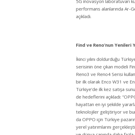
5G inovasyon laboratuvarı k
performans alanlarında Ar-Ge
açıkladı.
Find ve Reno’nun Yenileri 
İkinci yılını doldurduğu Türkiy
serisinin öne çıkan modeli Fi
Reno3 ve Reno4 Serisi kullanıc
bir ilk olarak Enco W31 ve E
Türkiye’de ilk kez satışa su
de hedeflerini açıkladı: “OPPO
hayattan en iyi şekilde yararl
teknolojiler geliştiriyor ve 
da OPPO için Türkiye pazarınd
yerel yatırımlarını gerçekleşt
ve dünya çapında daha fazla 