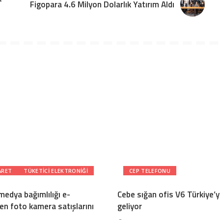
Figopara 4.6 Milyon Dolarlık Yatırım Aldı
ARET
TÜKETICI ELEKTRONIĞI
CEP TELEFONU
medya bağımlılığı e-
Cebe sığan ofis V6 Türkiye’
ten foto kamera satışlarını
geliyor