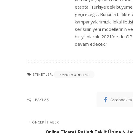
etapta, Türkiye’deki büyümemi
geçireceğiz. Bununla birlikt
kampanyalarımızla lokal ileti
serisinin yeni modellerinin ve
bir yıl olacak. 2021’de de O
devam edecek.”
ETIKETLER:
YENI MODELLER
Facebook'ta 
PAYLAŞ
ÖNCEKI HABER
Online Ticaret Patladı Taklit Ürüne 4 Ka