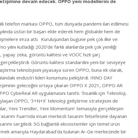
letişimine devam edecek. OPPO yeni modellerini de
ıllı telefon markası OPPO, tüm dünyada pandemi ilan edilmesi
yılında üstün bir başarı elde ederek hem globalde hem de
işmelere imza attı. Kuruluşundan bugüne pek çok ilke ve
ı yılını kutladığı 2020’de farklı alanlarda pek çok yeniliği
G, yapay zeka, görüntü kalitesi ve VOOC hızlı şarj
m gerçekleştirdi. Görüntü kalitesi standardını yeni bir seviyeye
ınlaştırma teknolojisini piyasaya süren OPPO, buna ek olarak,
 alandaki endüstri lideri konumunu pekiştirdi. INNO DAY
ileşiminin geleceğini ortaya çıkaran OPPO X 2021, OPPO AR
O CybeReal AR uygulamasını tanıttı. ‘İnsanlık için Teknoloji,
paylaşan OPPO, ‘3+N+X’ teknoloji geliştirme stratejisini de
ımlar, Yeni Trendler, Yeni Momentum’ temasıyla gerçekleşen
 Tasarım Fuarı’nda insan merkezli tasarım felsefesine dayanan
arımı sergiledi. 5G bağlantılı ekosistemler için temel ürün
ştirmek amacıyla Haydarabad’da bulunan Ar-Ge merkezinde bir