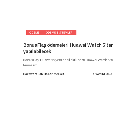
ÖDEME
ÖDEME SISTEMLERI
BonusFlaş ödemeleri Huawei Watch 5’te
yapılabilecek
BonusFlaş, Huawei’in yeni nesil akıllı saati Huawei Watch 5 ‘t
temassız
...
HardwareLab Haber Merkezi
DEVAMINI OKU
Posted
by