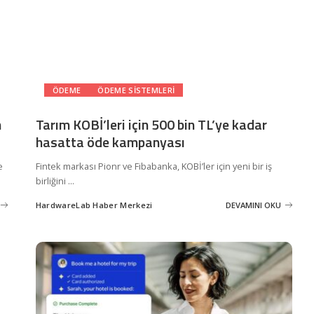
ÖDEME
ÖDEME SISTEMLERI
n
Tarım KOBİ’leri için 500 bin TL’ye kadar
hasatta öde kampanyası
e
Fintek markası Pionr ve Fibabanka, KOBİ’ler için yeni bir iş
birliğini
...
HardwareLab Haber Merkezi
DEVAMINI OKU
Posted
by