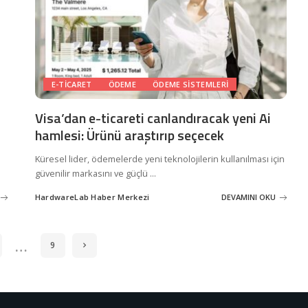
E-TICARET
ÖDEME
ÖDEME SISTEMLERI
Visa’dan e-ticareti canlandıracak yeni Ai
hamlesi: Ürünü araştırıp seçecek
Küresel lider, ödemelerde yeni teknolojilerin kullanılması için
güvenilir markasını ve güçlü
...
HardwareLab Haber Merkezi
DEVAMINI OKU
Posted
by
…
9