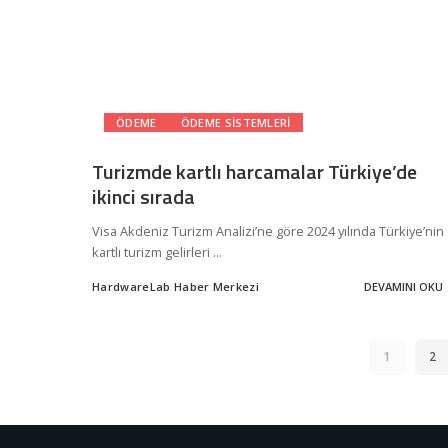
ÖDEME
ÖDEME SISTEMLERI
Turizmde kartlı harcamalar Türkiye’de
ikinci sırada
Visa Akdeniz Turizm Analizi’ne göre 2024 yılında Türkiye’nin
kartlı turizm gelirleri
...
HardwareLab Haber Merkezi
DEVAMINI OKU
Posted
by
1
2