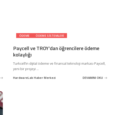
ÖDEME
ÖDEME SISTEMLERI
Paycell ve TROY’dan öğrencilere ödeme
kolaylığı
Turkcell’in dijital ödeme ve finansal teknoloji markası Paycell,
yeni bir projeyi
...
HardwareLab Haber Merkezi
DEVAMINI OKU
Posted
by