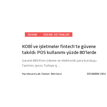
ÖDEME
ÖDEME SISTEMLERI
KOBİ ve işletmeler fintech’te güvene
takıldı: POS kullanımı yüzde 80’lerde
Garanti BBVA’nın ödeme ve elektronik para kuruluşu
Tami’nin, Ipsos Türkiye iş
...
HardwareLab Haber Merkezi
DEVAMINI OKU
Posted
by