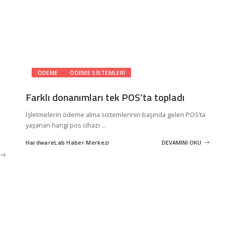
ÖDEME
ÖDEME SISTEMLERI
Farklı donanımları tek POS’ta topladı
İşletmelerin ödeme alma sistemlerinin başında gelen POS’ta
yaşanan hangi pos cihazı
...
HardwareLab Haber Merkezi
DEVAMINI OKU
Posted
by