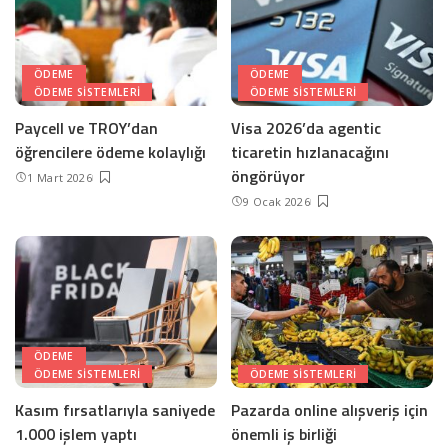
ÖDEME
ÖDEME
ÖDEME SISTEMLERI
ÖDEME SISTEMLERI
Paycell ve TROY’dan
Visa 2026’da agentic
öğrencilere ödeme kolaylığı
ticaretin hızlanacağını
öngörüyor
1 Mart 2026
9 Ocak 2026
ÖDEME
ÖDEME SISTEMLERI
ÖDEME SISTEMLERI
Kasım fırsatlarıyla saniyede
Pazarda online alışveriş için
1.000 işlem yaptı
önemli iş birliği