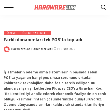
ÖDEME
ÖDEME SISTEMLERI
Farklı donanımları tek POS’ta topladı
HardwareLab Haber Merkezi
14 Nisan 2026
Posted
by
İşletmelerin ödeme alma sistemlerinin başında gelen
POS’ta yaşanan hangi pos cihazı sorununu ortadan
kaldıracak teknolojiler, daha fazla tercih ediliyor. Bu
alanda çalışan şirketlerden Pluspay CEO’su Girayhan Koç,
”Beklentileri iyi analiz ederek ekonomik faaliyetin en canlı
olduğu kesimleri fintech çözümlerimizle buluşturuyoruz.
Ödeme dünyasında sınırları kaldırarak standartları ileriye