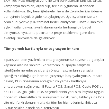
BKM TechPOS entegrasyonu ile tüm bankalardan tahsilat, taksit,
kampanya tanımları, dijital slip, tek bir uygulama üzerinden
kullanılabiliyor. Bu, hem işletmeler hem de tüketiciler için ödeme
deneyimini büyük ölçüde kolaylaştırıyor. Üye işyerlerimize tek
oran sunuyor ve yıllık teminat bedeli almıyoruz. Cihaz kullanımını
aylık fiyatlandırıyor, ayrılık durumunda herhangi bir bedel
almıyoruz. Fiyatlama politikamız proje isteklerine göre daha
avantajlı seviyelere de gelebiliyor.
Tüm yemek kartlarıyla entegrasyon imkanı
Sipariş yöneten yazılımlara entegrasyonumuz sayesinde geniş bir
kapsam alanına sahibiz. Bir restoran Pluspay’le çalışmak
istediğinde neredeyse sipariş yöneten yazılımların yarısıyla
işbirliğimiz olduğu için hemen çalışmaya başlayabiliyoruz. Pazara
hakim, POS cihazlarına entegre tüm yemek kartlarıyla
entegrasyon sağlıyoruz. E-Fatura POS, Sanal POS, Cepte POS ya
da EFT POS gibi çoklu POS seçeneklerinin yanı sıra ihtiyaca uygun
donanım alternatifleri de sunuyoruz. Kiosk, mini, tablet ya da Pos
Lite gibi farklı donanımlarla da tüm bu hizmetlerimizi ihtiyaca
uygun şekilde esnek hale getiriyoruz.