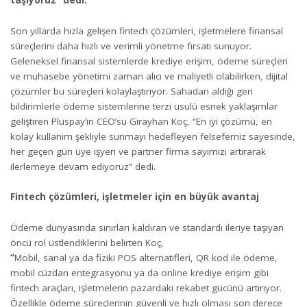
taşıyoruz” dedi.
Son yıllarda hızla gelişen fintech çözümleri, işletmelere finansal
süreçlerini daha hızlı ve verimli yönetme fırsatı sunuyor.
Geleneksel finansal sistemlerde krediye erişim, ödeme süreçleri
ve muhasebe yönetimi zaman alıcı ve maliyetli olabilirken, dijital
çözümler bu süreçleri kolaylaştırıyor. Sahadan aldığı geri
bildirimlerle ödeme sistemlerine terzi usulü esnek yaklaşımlar
geliştiren Pluspay’in CEO’su Girayhan Koç, “En iyi çözümü, en
kolay kullanım şekliyle sunmayı hedefleyen felsefemiz sayesinde,
her geçen gün üye işyeri ve partner firma sayımızı artırarak
ilerlemeye devam ediyoruz” dedi.
Fintech çözümleri, işletmeler için en büyük avantaj
Ödeme dünyasında sınırları kaldıran ve standardı ileriye taşıyan
öncü rol üstlendiklerini belirten Koç,
“
Mobil, sanal ya da fiziki POS alternatifleri, QR kod ile ödeme,
mobil cüzdan entegrasyonu ya da online krediye erişim gibi
fintech araçları, işletmelerin pazardaki rekabet gücünü artırıyor.
Özellikle ödeme süreçlerinin güvenli ve hızlı olması son derece