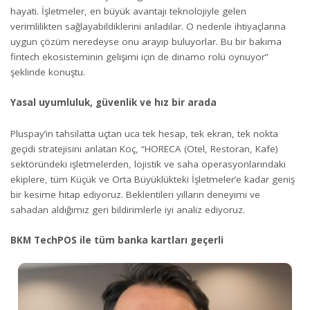
hayati. İşletmeler, en büyük avantajı teknolojiyle gelen
verimlilikten sağlayabildiklerini anladılar. O nedenle ihtiyaçlarına
uygun çözüm neredeyse onu arayıp buluyorlar. Bu bir bakıma
fintech ekosisteminin gelişimi için de dinamo rolü oynuyor”
şeklinde konuştu.
Yasal uyumluluk, güvenlik ve hız bir arada
Pluspay’in tahsilatta uçtan uca tek hesap, tek ekran, tek nokta
geçidi stratejisini anlatan Koç, “HORECA (Otel, Restoran, Kafe)
sektöründeki işletmelerden, lojistik ve saha operasyonlarındaki
ekiplere, tüm Küçük ve Orta Büyüklükteki İşletmeler’e kadar geniş
bir kesime hitap ediyoruz. Beklentileri yılların deneyimi ve
sahadan aldığımız geri bildirimlerle iyi analiz ediyoruz.
BKM TechPOS ile tüm banka kartları geçerli