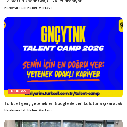
12 Mart’a kadar GNÇYTNK’ler aranıyor!
HardwareLab Haber Merkezi
Posted
by
ISTIHDAM
Turkcell genç yetenekleri Google ile veri bulutuna çıkaracak
HardwareLab Haber Merkezi
Posted
by