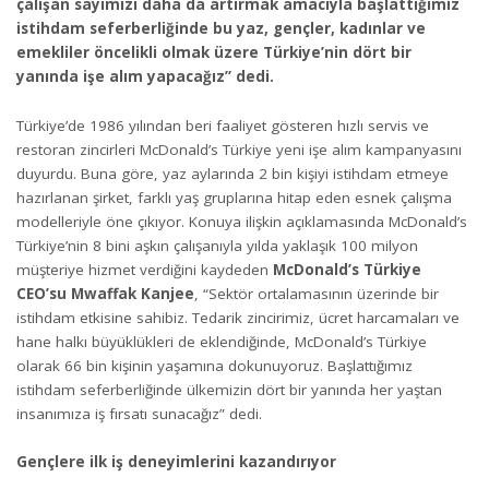
çalışan sayımızı daha da artırmak amacıyla başlattığımız
istihdam seferberliğinde bu yaz, gençler, kadınlar ve
emekliler öncelikli olmak üzere Türkiye’nin dört bir
yanında işe alım yapacağız” dedi.
Türkiye’de 1986 yılından beri faaliyet gösteren hızlı servis ve
restoran zincirleri McDonald’s Türkiye yeni işe alım kampanyasını
duyurdu. Buna göre, yaz aylarında 2 bin kişiyi istihdam etmeye
hazırlanan şirket, farklı yaş gruplarına hitap eden esnek çalışma
modelleriyle öne çıkıyor. Konuya ilişkin açıklamasında McDonald’s
Türkiye’nin 8 bini aşkın çalışanıyla yılda yaklaşık 100 milyon
müşteriye hizmet verdiğini kaydeden
McDonald’s Türkiye
CEO’su Mwaffak Kanjee
, “Sektör ortalamasının üzerinde bir
istihdam etkisine sahibiz. Tedarik zincirimiz, ücret harcamaları ve
hane halkı büyüklükleri de eklendiğinde, McDonald’s Türkiye
olarak 66 bin kişinin yaşamına dokunuyoruz. Başlattığımız
istihdam seferberliğinde ülkemizin dört bir yanında her yaştan
insanımıza iş fırsatı sunacağız” dedi.
Gençlere ilk iş deneyimlerini kazandırıyor