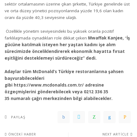
sektör ortalamasının üzerine çıkan şirkette, Türkiye genelinde üst
ve orta düzey yönetici pozisyonlarında yüzde 19,6 olan kadın
oranı da yüzde 40,3 seviyesine ulaştı.
Özellikle yönetim seviyesindeki bu yüksek oranla pozitif
farklılaşmada oynadıkları role dikkat çeken
Mwaffak Kanjee,
“
İş
gücüne katılmak isteyen her yaştan kadını işe alım
sürecimizde önceliklendirerek ekonomik hayatta fırsat
eşitliğini desteklemeyi sürdüreceğiz” dedi.
Adaylar tüm McDonald’s Türkiye restoranlarına şahsen
başvurabilecekleri
gibi
https://www.mcdonalds.com.tr/
adresine
özgeçmişlerini gönderebilecek veya 0212 336 35
35
numaralı çağrı merkezinden bilgi alabilecekler.
PAYLAŞ
ÖNCEKI HABER
NEXT ARTICLE