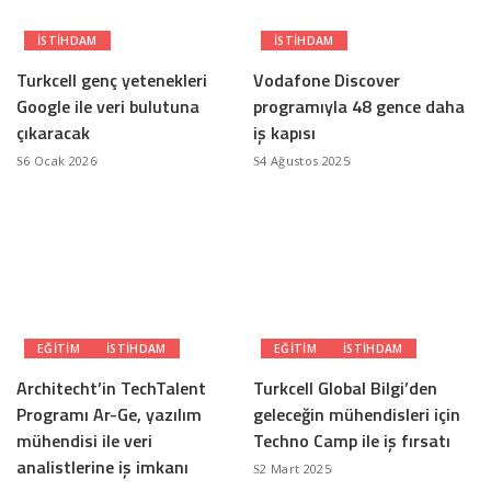
ISTIHDAM
ISTIHDAM
Turkcell genç yetenekleri
Vodafone Discover
Google ile veri bulutuna
programıyla 48 gence daha
çıkaracak
iş kapısı
6 Ocak 2026
4 Ağustos 2025
EĞITIM
ISTIHDAM
EĞITIM
ISTIHDAM
Architecht’in TechTalent
Turkcell Global Bilgi’den
Programı Ar-Ge, yazılım
geleceğin mühendisleri için
mühendisi ile veri
Techno Camp ile iş fırsatı
analistlerine iş imkanı
2 Mart 2025