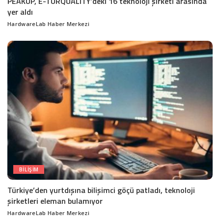
PEAKUP, E-TURQUALITY’deki 16 teknoloji şirketi arasında
yer aldı
HardwareLab Haber Merkezi
Posted
by
BILIŞIM
Türkiye’den yurtdışına bilişimci göçü patladı, teknoloji
şirketleri eleman bulamıyor
HardwareLab Haber Merkezi
Posted