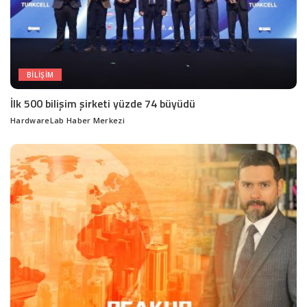
BILIŞIM
İlk 500 bilişim şirketi yüzde 74 büyüdü
HardwareLab Haber Merkezi
Posted
by