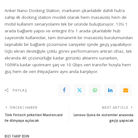
Anker Nano Docking Station, markanın çıkarılabilir dahili hub’a
sahip ilk docking station modeli olarak hem masaüstü hem de
mobil kullanım senaryolarını tek bir üründe buluşturuyor. 13’ü 1
arada bağlantı yapısı ve entegre 6’sı 1 arada çıkarılabilir hub
sayesinde kullanıcılar, tam donanımlı bir masaüstü kurulumundan
taşınabilir bir bağlantı çözümüne saniyeler içinde geçiş yapabiliyor.
Üçlü ekran desteğiyle çoklu görev performansını artıran cihaz, tek
ekranda 4K çözünürlüğe kadar görüntü aktarımı sunarken,
100W’a kadar upstream şarj ve 10 Gbps veri transfer hızıyla hem
güç hem de veri ihtiyaçlarını aynı anda karşılıyor.
PAYLAŞ
ÖNCEKI HABER
NEXT ARTICLE
Türk fintech şirketleri Mastercard
Lenovo Quira ile sistemler arasında
ile dünyaya açılacak
geçiş yapacak
BİZİ TAKİP EDİN