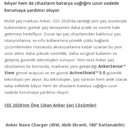
kılıyor hem de cihazların batarya sağlığını uzun vadede
korumaya yardımcı oluyor.
Mobil şarj markası Anker, CES 2026’da tanıttığı yeni şarj ürünleriyle
kullanıcıların günlük şarj deneyimini daha pratik ve verimli hale
getirmeyi hedefliyor. Duvar tipi şarj cihazlarından kablosuz şarj
istasyonlarına, ev-ofis kullanımına yönelik çoklu bağlantı
çözümlerinden masaüstü aksesuarlarına kadar uzanan bu yeni
ürün ailesi; daha yüksek verimlilik, daha sezgisel kullanım ve
gelişmiş güvenlik teknolojileri sunuyor. Yeni nesil Anker şarj
cihazlarının bir kısmında, markanın yeni geliştirdiği
AnkerSense™
View
görsel arayüzü ve en güncel
ActiveShield™ 5.0
güvenlik
teknolojisi yer alıyor. Bu teknolojiler, şarj sürecini hem anlık olarak
takip edilebilir kılıyor hem de cihazların batarya sağlığını uzun
vadede korumaya yardımcı oluyor.
CES 2026’nın Öne Çıkan Anker Şarj Çözümleri
Anker Nano Charger (45W, Akıllı Ekranlı, 180° Katlanabilir)