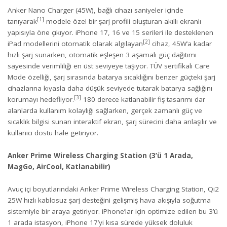
Anker Nano Charger (45W), bağlı cihazı saniyeler içinde
[1]
tanıyarak
modele özel bir şarj profili oluşturan akıllı ekranlı
yapısıyla öne çıkıyor. iPhone 17, 16 ve 15 serileri ile desteklenen
[2]
iPad modellerini otomatik olarak algılayan
cihaz, 45W’a kadar
hızlı şarj sunarken, otomatik eşleşen 3 aşamalı güç dağıtımı
sayesinde verimliliği en üst seviyeye taşıyor. TÜV sertifikalı Care
Mode özelliği, şarj sırasında batarya sıcaklığını benzer güçteki şarj
cihazlarına kıyasla daha düşük seviyede tutarak batarya sağlığını
[3]
korumayı hedefliyor.
180 derece katlanabilir fiş tasarımı dar
alanlarda kullanım kolaylığı sağlarken, gerçek zamanlı güç ve
sıcaklık bilgisi sunan interaktif ekran, şarj sürecini daha anlaşılır ve
kullanıcı dostu hale getiriyor.
Anker Prime Wireless Charging Station (3’ü 1 Arada,
MagGo, AirCool, Katlanabilir)
Avuç içi boyutlarındaki Anker Prime Wireless Charging Station, Qi2
25W hızlı kablosuz şarj desteğini gelişmiş hava akışıyla soğutma
sistemiyle bir araya getiriyor. iPhone’lar için optimize edilen bu 3’ü
1 arada istasyon, iPhone 17’yi kısa sürede yüksek doluluk