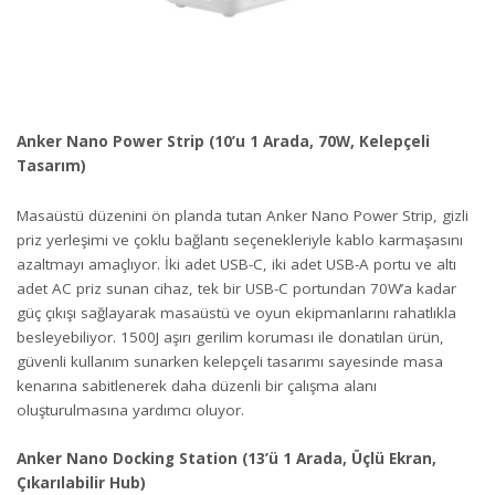
Anker Nano Power Strip (10’u 1 Arada, 70W, Kelepçeli
Tasarım)
Masaüstü düzenini ön planda tutan Anker Nano Power Strip, gizli
priz yerleşimi ve çoklu bağlantı seçenekleriyle kablo karmaşasını
azaltmayı amaçlıyor. İki adet USB-C, iki adet USB-A portu ve altı
adet AC priz sunan cihaz, tek bir USB-C portundan 70W’a kadar
güç çıkışı sağlayarak masaüstü ve oyun ekipmanlarını rahatlıkla
besleyebiliyor. 1500J aşırı gerilim koruması ile donatılan ürün,
güvenli kullanım sunarken kelepçeli tasarımı sayesinde masa
kenarına sabitlenerek daha düzenli bir çalışma alanı
oluşturulmasına yardımcı oluyor.
Anker Nano Docking Station (13’ü 1 Arada, Üçlü Ekran,
Çıkarılabilir Hub)