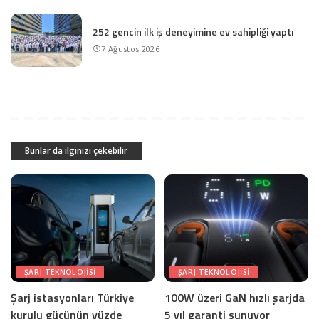
252 gencin ilk iş deneyimine ev sahipliği yaptı
7 Ağustos 2026
Bunlar da ilginizi çekebilir
ŞARJ TEKNOLOJISI
ŞARJ TEKNOLOJISI
Şarj istasyonları Türkiye
100W üzeri GaN hızlı şarjda
kurulu gücünün yüzde
5 yıl garanti sunuyor