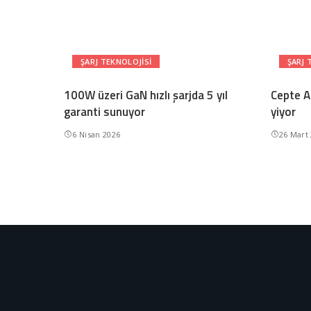
ŞARJ TEKNOLOJISI
ŞARJ 
100W üzeri GaN hızlı şarjda 5 yıl
Cepte AI
garanti sunuyor
yiyor
6 Nisan 2026
26 Mart