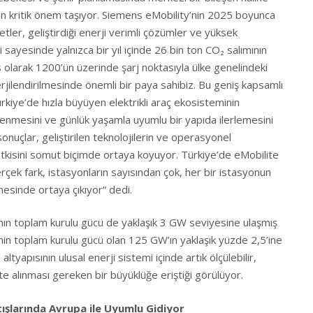
an kritik önem taşıyor. Siemens eMobility’nin 2025 boyunca
tler, geliştirdiği enerji verimli çözümler ve yüksek
i sayesinde yalnızca bir yıl içinde 26 bin ton CO₂ salımının
 olarak 1200’ün üzerinde şarj noktasıyla ülke genelindeki
nerjilendirilmesinde önemli bir paya sahibiz. Bu geniş kapsamlı
rkiye’de hızla büyüyen elektrikli araç ekosisteminin
lenmesini ve günlük yaşamla uyumlu bir yapıda ilerlemesini
onuçlar, geliştirilen teknolojilerin ve operasyonel
kisini somut biçimde ortaya koyuyor. Türkiye’de eMobilite
çek fark, istasyonların sayısından çok, her bir istasyonun
lmesinde ortaya çıkıyor” dedi.
ının toplam kurulu gücü de yaklaşık 3 GW seviyesine ulaşmış
in toplam kurulu gücü olan 125 GW’ın yaklaşık yüzde 2,5’ine
altyapısının ulusal enerji sistemi içinde artık ölçülebilir,
e alınması gereken bir büyüklüğe eriştiği görülüyor.
atışlarında Avrupa ile Uyumlu Gidiyor