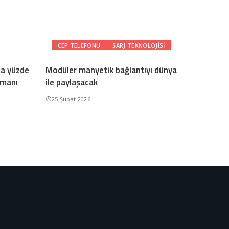
CEP TELEFONU
ŞARJ TEKNOLOJISI
da yüzde
Modüler manyetik bağlantıyı dünya
amanı
ile paylaşacak
25 Şubat 2026