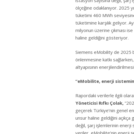
istasyon sayısına değil, şarj
ölçeğine odaklanıyor. 2025 yıl
tüketimi 460 MWh seviyesine u
tüketimine karşılık geliyor. A
milyonun üzerine çıkması ise e
haline geldiğini gösteriyor.
Siemens eMobility de 2025 bo
önlenmesine katkı sağlarken, 
altyapısının enerjilendirilmes
“eMobilite, enerji sistemin
Rapordaki verilerle ilgili ola
Yöneticisi Rıfkı Çolak,
“2025
geçerek Türkiye’nin genel ene
unsur haline geldiğini açıkça 
değil, şarj işlemlerinin ener
veriler, eMobilite’nin enerji