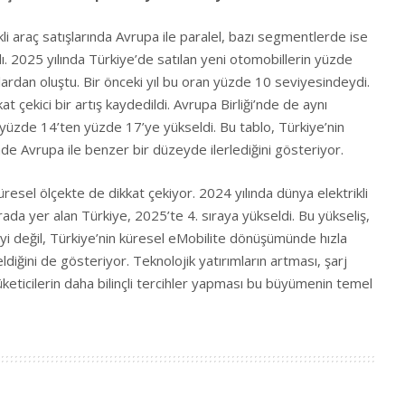
li araç satışlarında Avrupa ile paralel, bazı segmentlerde ise
ı. 2025 yılında Türkiye’de satılan yeni otomobillerin yüzde
lardan oluştu. Bir önceki yıl bu oran yüzde 10 seviyesindeydi.
at çekici bir artış kaydedildi. Avrupa Birliği’nde de aynı
 yüzde 14’ten yüzde 17’ye yükseldi. Bu tablo, Türkiye’nin
de Avrupa ile benzer bir düzeyde ilerlediğini gösteriyor.
resel ölçekte de dikkat çekiyor. 2024 yılında dünya elektrikli
rada yer alan Türkiye, 2025’te 4. sıraya yükseldi. Bu yükseliş,
yi değil, Türkiye’nin küresel eMobilite dönüşümünde hızla
diğini de gösteriyor. Teknolojik yatırımların artması, şarj
üketicilerin daha bilinçli tercihler yapması bu büyümenin temel