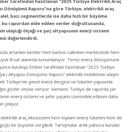
ber tarafından hazırlanan “2025 Türkiye Elektrikli Araç
ısı Dönüşümü Raporu”na göre Türkiye, elektrikli araç
ralel, bazı segmentlerde ise daha hızlı bir büyüme
, bu rapordan elde edilen veriler doğrultusunda,
n ulaştığı ölçeği ve şarj altyapısının enerji sistemi
ünü değerlendirdi.
hızla artarken kentler hem karbon salımının merkezinde hem
yük fırsat alanında konumlanıyor. Temiz enerji dönüşümüne
üşünce kuruluşu Ember tarafından hazırlanan “2025 Türkiye
 Şarj Altyapısı Dönüşümü Raporu” elektrikli mobilitenin ulaşım
erek Türkiye’nin genel enerji dengesi ve tüketim yapısında
ığını gözler önüne seriyor. Siemens Türkiye de raporda yer
ilitenin enerji sistemi ve şehir yaşamı üzerindeki etkisini daha
at çekiyor.
de elektrikli araç ekosistemi hem toplam enerji tüketimi hem de
güçlü bir büyüme sergiledi. Tartışmalar artık yalnızca kurulan