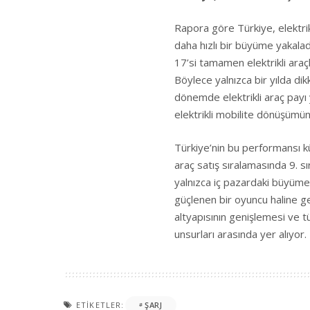
Rapora göre Türkiye, elektrik
daha hızlı bir büyüme yakalad
17’si tamamen elektrikli araç
Böylece yalnızca bir yılda dikk
dönemde elektrikli araç payı
elektrikli mobilite dönüşümün
Türkiye’nin bu performansı kü
araç satış sıralamasında 9. sı
yalnızca iç pazardaki büyüme
güçlenen bir oyuncu haline gel
altyapısının genişlemesi ve t
unsurları arasında yer alıyor.
ETIKETLER:
ŞARJ