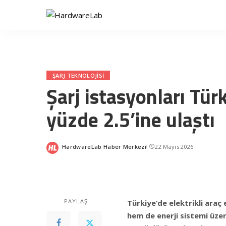
ŞARJ TEKNOLOJISI
Şarj istasyonları Tü
yüzde 2.5’ine ulaştı
HardwareLab Haber Merkezi
22 Mayıs 2026
Posted
by
PAYLAŞ
Türkiye’de elektrikli araç
hem de enerji sistemi üzeri