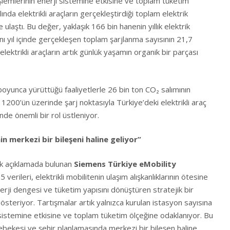
 işlemlerinin enerji sistemine etkisine ve toplam tüketim
ında elektrikli araçların gerçekleştirdiği toplam elektrik
laştı. Bu değer, yaklaşık 166 bin hanenin yıllık elektrik
ynı yıl içinde gerçekleşen toplam şarjlanma sayısının 21,7
lektrikli araçların artık günlük yaşamın organik bir parçası
yunca yürüttüğü faaliyetlerle 26 bin ton CO₂ salımının
1200’ün üzerinde şarj noktasıyla Türkiye’deki elektrikli araç
inde önemli bir rol üstleniyor.
in merkezi bir bileşeni haline geliyor”
rak açıklamada bulunan
Siemens Türkiye eMobility
 verileri, elektrikli mobilitenin ulaşım alışkanlıklarının ötesine
rji dengesi ve tüketim yapısını dönüştüren stratejik bir
gösteriyor. Tartışmalar artık yalnızca kurulan istasyon sayısına
ji sistemine etkisine ve toplam tüketim ölçeğine odaklanıyor. Bu
 şebekesi ve şehir planlamasında merkezi bir bileşen haline