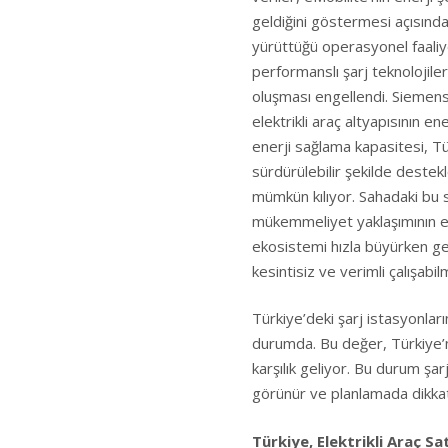
geldiğini göstermesi açısınd
yürüttüğü operasyonel faaliye
performanslı şarj teknolojiler
oluşması engellendi. Siemens
elektrikli araç altyapısının e
enerji sağlama kapasitesi, Tü
sürdürülebilir şekilde destek
mümkün kılıyor. Sahadaki bu s
mükemmeliyet yaklaşımının et
ekosistemi hızla büyürken ger
kesintisiz ve verimli çalışabi
Türkiye’deki şarj istasyonlar
durumda. Bu değer, Türkiye’n
karşılık geliyor. Bu durum şarj 
görünür ve planlamada dikkat
Türkiye, Elektrikli Araç S