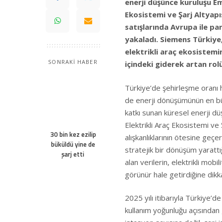
enerji düşünce kuruluşu Em
Ekosistemi ve Şarj Altyap
satışlarında Avrupa ile pa
yakaladı. Siemens Türkiye
elektrikli araç ekosistemini
SONRAKİ HABER
içindeki giderek artan rol
Türkiye’de şehirleşme oranı 
de enerji dönüşümünün en bü
katkı sunan küresel enerji d
Elektrikli Araç Ekosistemi ve
30 bin kez ezilip
alışkanlıklarının ötesine geç
büküldü yine de
stratejik bir dönüşüm yaratt
şarj etti
alan verilerin, elektrikli mob
görünür hale getirdiğine dikk
2025 yılı itibarıyla Türkiye’
kullanım yoğunluğu açısından 