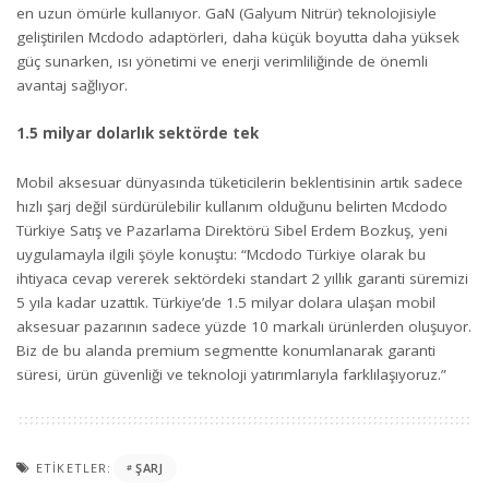
en uzun ömürle kullanıyor. GaN (Galyum Nitrür) teknolojisiyle
geliştirilen Mcdodo adaptörleri, daha küçük boyutta daha yüksek
güç sunarken, ısı yönetimi ve enerji verimliliğinde de önemli
avantaj sağlıyor.
1.5 milyar dolarlık sektörde tek
Mobil aksesuar dünyasında tüketicilerin beklentisinin artık sadece
hızlı şarj değil sürdürülebilir kullanım olduğunu belirten Mcdodo
Türkiye Satış ve Pazarlama Direktörü Sibel Erdem Bozkuş, yeni
uygulamayla ilgili şöyle konuştu: “Mcdodo Türkiye olarak bu
ihtiyaca cevap vererek sektördeki standart 2 yıllık garanti süremizi
5 yıla kadar uzattık. Türkiye’de 1.5 milyar dolara ulaşan mobil
aksesuar pazarının sadece yüzde 10 markalı ürünlerden oluşuyor.
Biz de bu alanda premium segmentte konumlanarak garanti
süresi, ürün güvenliği ve teknoloji yatırımlarıyla farklılaşıyoruz.”
ETIKETLER:
ŞARJ