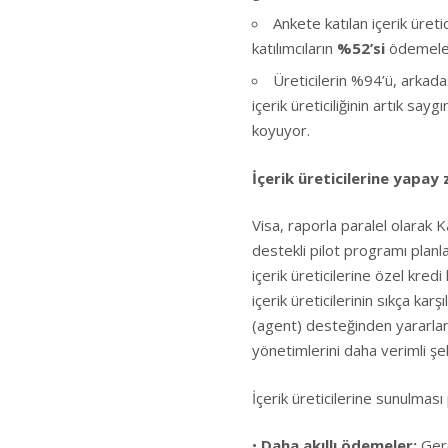
Ankete katılan içerik üretic
katılımcıların
%52’si
ödemeleri
Üreticilerin %94’ü, arkadaş
içerik üreticiliğinin artık say
koyuyor.
İçerik üreticilerine yapay
Visa, raporla paralel olarak K
destekli pilot programı planları
içerik üreticilerine özel kred
içerik üreticilerinin sıkça ka
(agent) desteğinden yararlan
yönetimlerini daha verimli şe
İçerik üreticilerine sunulması 
•
Daha akıllı ödemeler:
Gere