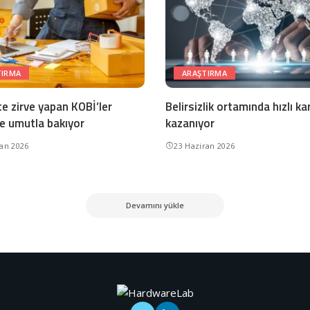
TIRMA
ARAŞTIRMA
te zirve yapan KOBİ’ler
Belirsizlik ortamında hızlı ka
e umutla bakıyor
kazanıyor
ran 2026
23 Haziran 2026
Devamını yükle