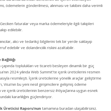
mi, ödemelerin gönderilmesi, alınması ve takibini daha verimli
Geciken faturalar veya marka ödemeleriyle ilgili takipleri
kip edilebilir.
nıcılar, alıcı ve tedarikçi bilgilerini tek bir yerde saklayıp
 edebilir ve dolandırıcılık riskini azaltabilir.
 Bağlılığı
ya çapında toplulukları ve ticareti besleyen dinamik bir güç
isa’nın 2024 yılında Web Summit’te içerik üreticilerini resmen
sıyla resmileşti. İçerik üreticilerine yönelik araçlar geliştirme
, Visa’nın bu yeni nesil girişimcilere gelişmiş ödeme
rı ve içerik üreticilerinin benzersiz ihtiyaçlarına uygun esnek
daki kararlılığını güçlendiriyor.
k Üreticisi Raporu’nun
tamamına
buradan
ulaşabilirsiniz.