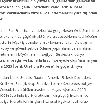
çerik üreticilerinin yüzde 88’i, gelirlerinin gelecek yıl
e katılan içerik üreticileri, kendilerini küresel
yor; katılımcıların yüzde 52’si ödemelerini yurt dışından
or.
hinde San Francisco ve Lizbon’da gerçekleşen Web Summit’te
küresel ekonomide güçlü bir aktör olarak destekleme taahhüdünü
reticilerini küçük işletmeler olarak konumlandıran Visa, ağının
in kolay ve güvenli şekilde ödeme yapmalarını ve almalarını,
letmelerini büyütmelerini sağlıyor. Bu destek, dünya
unulan araçlar ve kaynaklarla aynı seviyede olup Visa’nın yeni
a 2025 İçerik Üreticisi Raporu”
ile güçlendiriliyor.
le alan İçerik Üreticisi Raporu, Amerika Birleşik Devletleri,
 Krallık ve Birleşik Arap Emirlikleri olmak üzere beş bölgeyi
 Consult ile yürütülen araştırma, Mayıs–Ağustos 2025
00’in üzerinde içerik üreticisinin karşılaştığı fırsatları ve
a, içerik üreticilerinin işlerini küresel ölçekte nasıl kurup