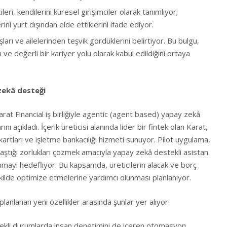
ileri, kendilerini küresel girişimciler olarak tanımlıyor;
ni yurt dışından elde ettiklerini ifade ediyor.
ları ve ailelerinden teşvik gördüklerini belirtiyor. Bu bulgu,
gın ve değerli bir kariyer yolu olarak kabul edildiğini ortaya
 zekâ desteği
arat Financial iş birliğiyle agentic (agent based) yapay zekâ
nı açıkladı. İçerik üreticisi alanında lider bir fintek olan Karat,
i kartları ve işletme bankacılığı hizmeti sunuyor. Pilot uygulama,
rşılaştığı zorlukları çözmek amacıyla yapay zekâ destekli asistan
mayı hedefliyor. Bu kapsamda, üreticilerin alacak ve borç
kilde optimize etmelerine yardımcı olunması planlanıyor.
planlanan yeni özellikler arasında şunlar yer alıyor:
kli durumlarda insan denetimini de içeren otomasyon