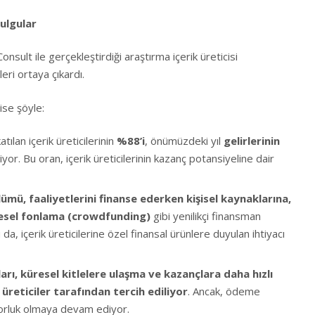
ulgular
nsult ile gerçekleştirdiği araştırma içerik üreticisi
eri ortaya çıkardı.
ise şöyle:
ılan içerik üreticilerinin
%88’i
, önümüzdeki yıl
gelirlerinin
iyor. Bu oran, içerik üreticilerinin kazanç potansiyeline dair
ümü, faaliyetlerini finanse ederken kişisel kaynaklarına,
lesel fonlama (crowdfunding)
gibi yenilikçi finansman
, içerik üreticilerine özel finansal ürünlere duyulan ihtiyacı
ı, küresel kitlelere ulaşma ve kazançlara daha hızlı
n üreticiler tarafından tercih ediliyor
. Ancak, ödeme
zorluk olmaya devam ediyor.