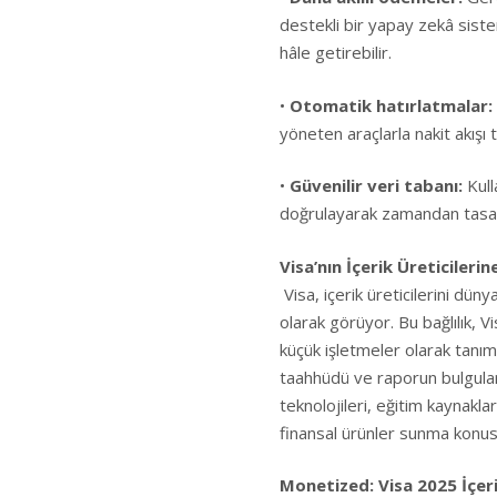
destekli bir yapay zekâ siste
hâle getirebilir.
•
Otomatik hatırlatmalar:
yöneten araçlarla nakit akışı ta
•
Güvenilir veri tabanı:
Kulla
doğrulayarak zamandan tasarruf
Visa’nın İçerik Üreticilerine
Visa, içerik üreticilerini dün
olarak görüyor. Bu bağlılık, V
küçük işletmeler olarak tanıma
taahhüdü ve raporun bulguları
teknolojileri, eğitim kaynakla
finansal ürünler sunma konusun
Monetized: Visa 2025 İçeri