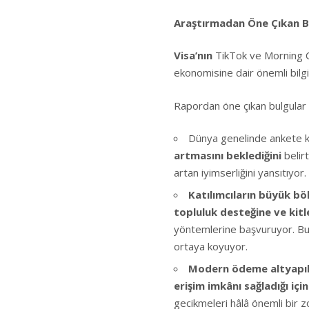
Araştırmadan Öne Çıkan B
Visa’nın
TikTok ve Morning Co
ekonomisine dair önemli bilgil
Rapordan öne çıkan bulgular 
Dünya genelinde ankete kat
artmasını beklediğini
belirt
artan iyimserliğini yansıtıyor.
Katılımcıların büyük böl
topluluk desteğine ve kit
yöntemlerine başvuruyor. Bu da
ortaya koyuyor.
Modern ödeme altyapılar
erişim imkânı sağladığı içi
gecikmeleri hâlâ önemli bir 