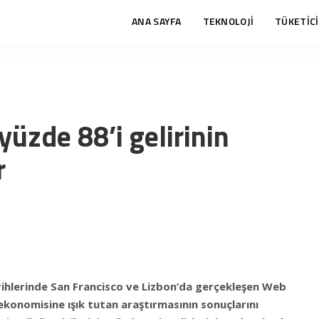
ANA SAYFA
TEKNOLOJİ
TÜKETİCİ
yüzde 88’i gelirinin
r
rihlerinde San Francisco ve Lizbon’da gerçekleşen Web
 ekonomisine ışık tutan araştırmasının sonuçlarını