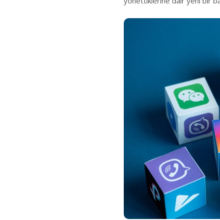
yönettiklerine dair yeni bir b