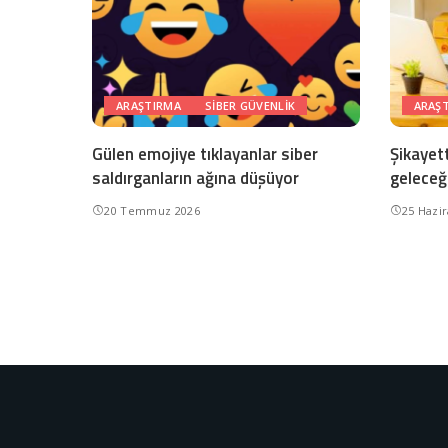
ARAŞTIRMA
SIBER GÜVENLIK
ARAŞ
Gülen emojiye tıklayanlar siber
Şikayet
saldırganların ağına düşüyor
geleceğ
20 Temmuz 2026
25 Hazi