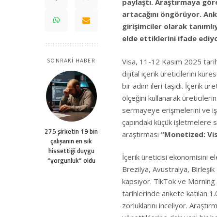
paylaştı. Araştırmaya göre i
artacağını öngörüyor. Anket
girişimciler olarak tanımlı
elde ettiklerini ifade ediy
Visa, 11-12 Kasım 2025 tari
SONRAKİ HABER
dijital içerik üreticilerini 
bir adım ileri taşıdı. İçerik ü
ölçeğini kullanarak üreticiler
sermayeye erişmelerini ve iş
çapındaki küçük işletmelere s
275 şirketin 19 bin
araştırması
“Monetized: Vis
çalışanın en sık
hissettiği duygu
İçerik üreticisi ekonomisini e
“yorgunluk” oldu
Brezilya, Avustralya, Birleşik
kapsıyor. TikTok ve Morning
tarihlerinde ankete katılan 1.0
zorluklarını inceliyor. Araştırm