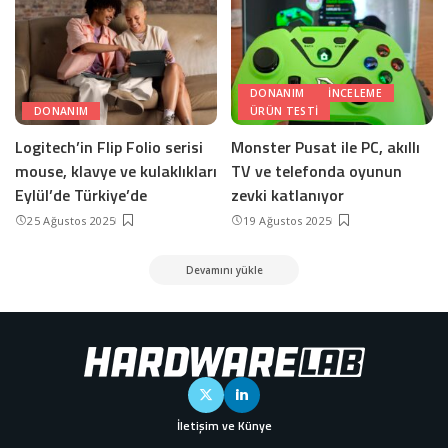
DONANIM
INCELEME
DONANIM
ÜRÜN TESTI
Logitech’in Flip Folio serisi
Monster Pusat ile PC, akıllı
mouse, klavye ve kulaklıkları
TV ve telefonda oyunun
Eylül’de Türkiye’de
zevki katlanıyor
25 Ağustos 2025
19 Ağustos 2025
Devamını yükle
İletişim ve Künye