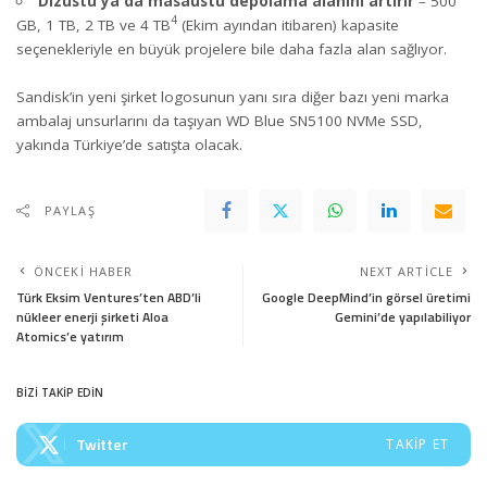
Dizüstü ya da masaüstü depolama alanını artırır
– 500
4
GB, 1 TB, 2 TB ve 4 TB
(Ekim ayından itibaren) kapasite
seçenekleriyle en büyük projelere bile daha fazla alan sağlıyor.
Sandisk’in yeni şirket logosunun yanı sıra diğer bazı yeni marka
ambalaj unsurlarını da taşıyan WD Blue SN5100 NVMe SSD,
yakında Türkiye’de satışta olacak.
PAYLAŞ
ÖNCEKI HABER
NEXT ARTICLE
Türk Eksim Ventures’ten ABD’li
Google DeepMind’in görsel üretimi
nükleer enerji şirketi Aloa
Gemini’de yapılabiliyor
Atomics’e yatırım
BİZİ TAKİP EDİN
Twitter
TAKIP ET