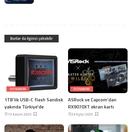
Bunlar da ilginizi çekebilir
DONANIM
DONANIM
1TB’lik USB-C flash Sandisk
ASRock ve Capcom’dan
yakında Türkiye’de
RX9070XT ekran kartı
13 Kasım 2025
26 Eylül 2025