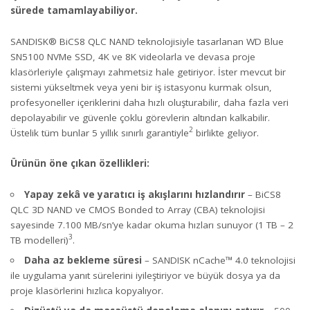
sürede tamamlayabiliyor.
SANDISK® BiCS8 QLC NAND teknolojisiyle tasarlanan WD Blue
SN5100 NVMe SSD, 4K ve 8K videolarla ve devasa proje
klasörleriyle çalışmayı zahmetsiz hale getiriyor. İster mevcut bir
sistemi yükseltmek veya yeni bir iş istasyonu kurmak olsun,
profesyoneller içeriklerini daha hızlı oluşturabilir, daha fazla veri
depolayabilir ve güvenle çoklu görevlerin altından kalkabilir.
2
Üstelik tüm bunlar 5 yıllık sınırlı garantiyle
birlikte geliyor.
Ürünün öne çıkan özellikleri:
Yapay zekâ ve yaratıcı iş akışlarını hızlandırır
– BiCS8
QLC 3D NAND ve CMOS Bonded to Array (CBA) teknolojisi
sayesinde 7.100 MB/sn’ye kadar okuma hızları sunuyor (1 TB – 2
3
TB modelleri)
.
Daha az bekleme süresi
– SANDISK nCache™ 4.0 teknolojisi
ile uygulama yanıt sürelerini iyileştiriyor ve büyük dosya ya da
proje klasörlerini hızlıca kopyalıyor.