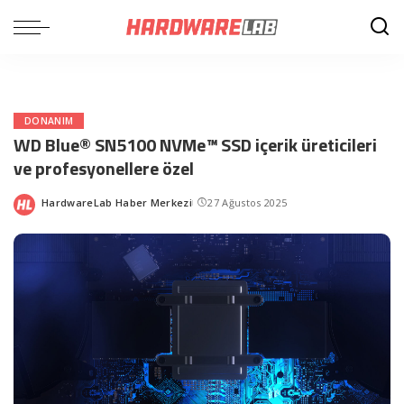
DONANIM
WD Blue® SN5100 NVMe™ SSD içerik üreticileri
ve profesyonellere özel
HardwareLab Haber Merkezi
27 Ağustos 2025
Posted
by