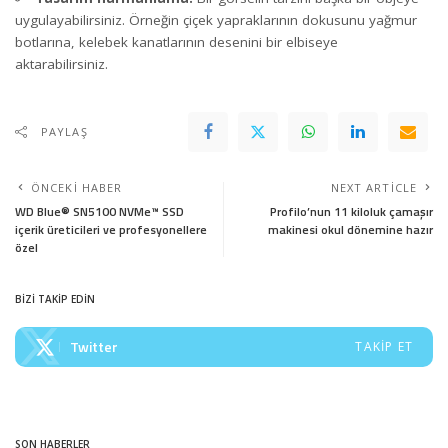
uygulayabilirsiniz. Örneğin çiçek yapraklarının dokusunu yağmur
botlarına, kelebek kanatlarının desenini bir elbiseye
aktarabilirsiniz.
PAYLAŞ
ÖNCEKI HABER
NEXT ARTICLE
WD Blue® SN5100 NVMe™ SSD
Profilo’nun 11 kiloluk çamaşır
içerik üreticileri ve profesyonellere
makinesi okul dönemine hazır
özel
BİZİ TAKİP EDİN
Twitter
TAKIP ET
SON HABERLER